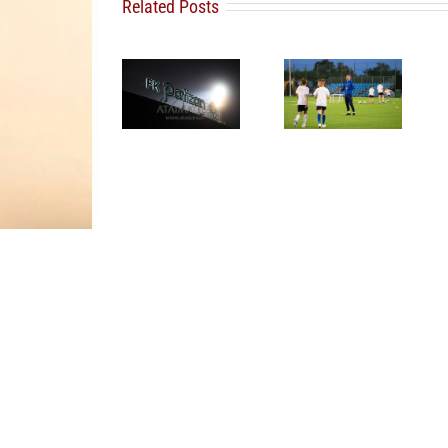
Related Posts
FK Partizan
Omladinski
FSS povlači
ponovo
sport u
podršku
uputio apel
Beogradu
Djaniju
navijačima:
dobija novu
Infantinu za
Pružite
energiju:
novi mandat
podršku
NIKA CUP
na mestu
igračima,
2026 počinje
predsednika
nemojte
za dve
FIFA
štetiti
nedelje