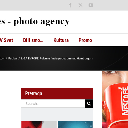
Facebook
X
YouTube
V Svet
Bili smo…
Kultura
Promo
tovi
Fudbal
LIGA EVROPE, Fulam u finalu pobedom nad Hamburgom
Pretraga
Search
for: