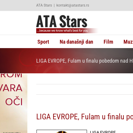
Skip
ATA Stars
|
kontakt@atastars.rs
to
content
Sport
Na današnji dan
Film
Muz
LIGA EVROPE, Fulam u finalu pobedom nad
LIGA EVROPE, Fulam u finalu
LIGA EVROPE