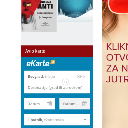
Avio karte
BEG
Beograd
,
Srbija
Destinacija (grad ili aerodrom)
il
Datum od
Datum do
1 putnik
,
ekonomska