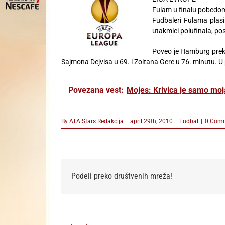
Fulam u finalu pobed
Fudbaleri Fulama plasi
utakmici polufinala, po
Poveo je Hamburg prek
Sajmona Dejvisa u 69. i Zoltana Gere u 76. minutu. U 
Povezana vest:
Mojes: Krivica je samo moj
By
ATA Stars Redakcija
|
april 29th, 2010
|
Fudbal
|
0 Com
Podeli preko društvenih mreža!