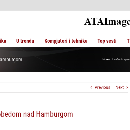
ika
U trendu
Kompjuteri i tehnika
Top vesti
T
 Hamburgom
Home
cVesti - spor
Previous
Next
 pobedom nad Hamburgom