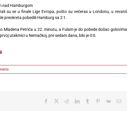
om nad Hamburgom
rali su se u finale Lige Evropa, pošto su večeras u Londonu, u revanš
sle preokreta pobedili Hamburg sa 2:1.
o Mladena Petrića u 22. minutu, a Fulam je do pobede došao golovima
prvoj utakmici u Nemačkoj, pre sedam dana, bilo je 0:0.
a
ments
Facebook
X
Reddit
LinkedIn
Tumblr
Pinterest
Vk
Ema