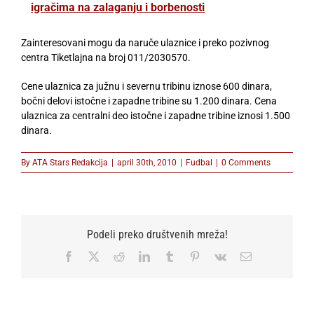
igračima na zalaganju i borbenosti
Zainteresovani mogu da naruče ulaznice i preko pozivnog
centra Tiketlajna na broj 011/2030570.
Cene ulaznica za južnu i severnu tribinu iznose 600 dinara,
bočni delovi istočne i zapadne tribine su 1.200 dinara. Cena
ulaznica za centralni deo istočne i zapadne tribine iznosi 1.500
dinara.
By
ATA Stars Redakcija
|
april 30th, 2010
|
Fudbal
|
0 Comments
Podeli preko društvenih mreža!
Facebook
X
Reddit
LinkedIn
Tumblr
Pinterest
Vk
Email