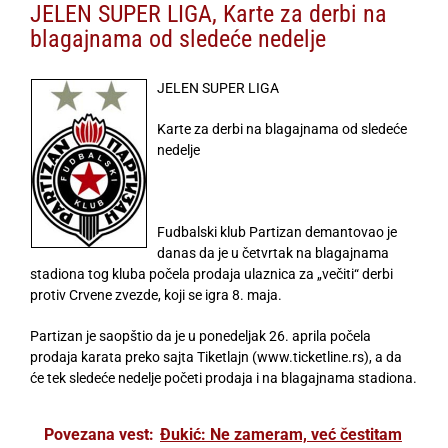
JELEN SUPER LIGA, Karte za derbi na
blagajnama od sledeće nedelje
JELEN SUPER LIGA
Karte za derbi na blagajnama od sledeće
nedelje
Fudbalski klub Partizan demantovao je
danas da je u četvrtak na blagajnama
stadiona tog kluba počela prodaja ulaznica za „večiti“ derbi
protiv Crvene zvezde, koji se igra 8. maja.
Partizan je saopštio da je u ponedeljak 26. aprila počela
prodaja karata preko sajta Tiketlajn (www.ticketline.rs), a da
će tek sledeće nedelje početi prodaja i na blagajnama stadiona.
Povezana vest:
Đukić: Ne zameram, već čestitam