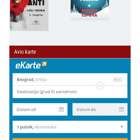
Avio karte
BEG
Beograd
,
Srbija
Destinacija (grad ili aerodrom)
Datum od
Datum do
1 putnik
,
ekonomska