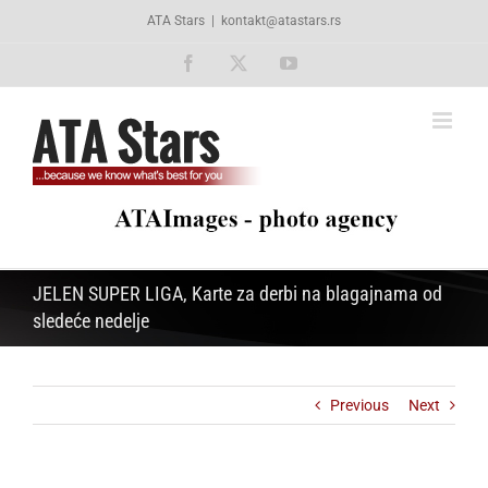
Skip
ATA Stars
|
kontakt@atastars.rs
to
content
Facebook
X
YouTube
JELEN SUPER LIGA, Karte za derbi na blagajnama od
sledeće nedelje
Previous
Next