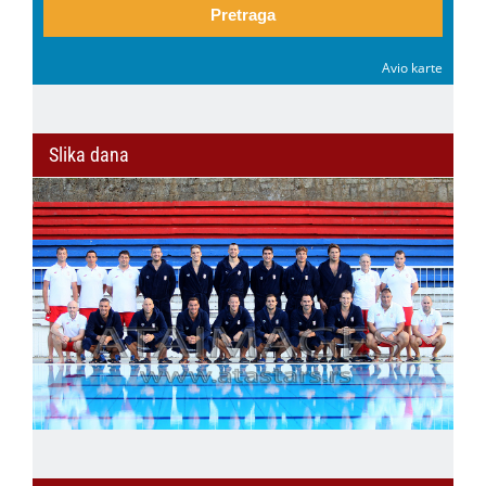
Pretraga
Avio karte
Slika dana