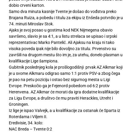
dobio crveni karton.
Samo dva minuta kasnije Tvente je došao do vođstva preko
Brajana Ruiza, a pobedu i titulu za ekipu iz Enšeda potvrdio je u
74. minuti Miroslav Stok.
Ajaks je svoj posao u gostima kod NEK Nijmegena obavio
savršeno, slavio je sa 4:1, a u listu strelaca se upisao i srpski
reprezentativac Marko Pantelić. Ali Ajaksu na kraju ni tako
visoka poveda ipak nije bilo dovoljno za titulu. Prvenstvo su
završili na drugom mestu što im je, za utehu, donelo plasman u
kvalifikacije Lige šampiona.
Gubitnik poslednjeg kola je prošlogodišnji prvak AZ Alkmar koji
je u svome Alkmaru odigrao samo 1:1 protiv PSV-a zbog čega
je pao na petu poziciju i ostao bez sigurnog mesta u Ligi
Evrope. Preskočio ga je Fejenord pobedom od 6:2 protiv
Herenvena. AZ Alkmar će morati da igra dodatne kvalifikacije
za Ligu Evrope, a društvo će mu praviti Herackles, Utreht i
Groningen.
Iz lige je ispao Valvejk, a u kvalifikacije za ostanak će Sparta iz
Roterdama i Viljem II.
Eredivisie, 34. kolo:
NAC Breda – Tvente 0:2