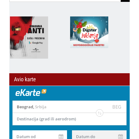
for:
Avio karte
BEG
Beograd
,
Srbija
Destinacija (grad ili aerodrom)
Datum od
Datum do