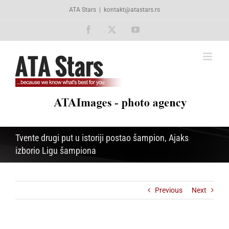
Skip
ATA Stars
|
kontakt@atastars.rs
to
content
Facebook
X
YouTube
Tvente drugi put u istoriji postao šampion, Ajaks
izborio Ligu šampiona
Previous
Next