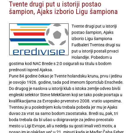
Tvente drugi put u istoriji postao
šampion, Ajaks izborio Ligu šampiona
Tvente drugi put u istoriji
postao šampion, Ajaks
izborio Ligu šampiona
Fudbaleri Tventea drugi su
put u istoriji postali prvaci
Holandije. Pobedom u
gostima kod NAC Brede s 2:0 osigurali su titulu s bodom
prednosti ispred Ajaksa.
Pune 84 godine čekao je Tvente holandsku krunu, prvu i jedinu
je osvojio 1926. godine, tada pod imenom Sportclub Enschede.
Do drugog je naslova u istoriji klub s istoka zemlje odveo bivši
engleski selektor Steve MekKlaren koji se tako posle posrtaja u
kvalifikacijama za Evropsko prvenstvo 2008. vratio uspesima.
Tventeu je u poslednjem kolu trebala pobeda jer mu je Ajaks
duvao za vrat sa samo bodom zaostataka. Bredi su, pak, tri
boda trebala da bi ušao u doigravanje za jedino preostalo
mesto u Ligi Evrope, ali u nedelju su gosti imali veći motiv, a
posao im je olakšan već u 21. minuti kada je Mađar Čaba Feher