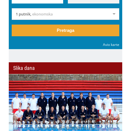
1 putnik
,
ekonomska
Pretraga
Avio karte
Slika dana