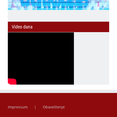
Video dana
Impressum
Obaveštenje