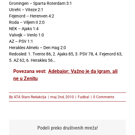
Groningen – Sparta Roterdam 3:1
Utreht – Viteze 2:1
Fejenord – Herenven 4:2
Roda – Viljem II 2:0
NEK – Ajaks 1:4
Valvejk – Venlo 1:0
AZ – PSV 1:1
Herakles Almelo – Den Hag 2:0
Redosled: 1. Tvente 86, 2. Ajaks 85, 3. PSV 78, 4. Fejenord 63,
5. AZ 62, 6. Herakles 56…
Povezana vest:
Adebajor: Važno je da igram, ali
ne u Zenitu
By
ATA Stars Redakcija
|
maj 2nd, 2010
|
Fudbal
|
0 Comments
Podeli preko društvenih mreža!