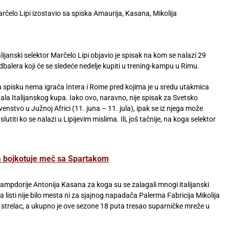
rčelo Lipi izostavio sa spiska Amaurija, Kasana, Mikolija
alijanski selektor Marčelo Lipi objavio je spisak na kom se nalazi 29
dbalera koji će se sledeće nedelje kupiti u trening-kampu u Rimu.
 spisku nema igrača Intera i Rome pred kojima je u sredu utakmica
nala Italijanskog kupa. Iako ovo, naravno, nije spisak za Svetsko
venstvo u Južnoj Africi (11. juna – 11. jula), ipak se iz njega može
slutiti ko se nalazi u Lipijevim mislima. Ili, još tačnije, na koga selektor
 bojkotuje meč sa Spartakom
dorije Antonija Kasana za koga su se zalagali mnogi italijanski
Na listi nije bilo mesta ni za sjajnog napadača Palerma Fabricija Mikolija
o strelac, a ukupno je ove sezone 18 puta tresao suparničke mreže u