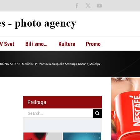
Facebook
X
YouTube
V Svet
Bili smo…
Kultura
Promo
JUŽNA AFRIKA, Marčelo Lipi izostavio sa spiska Amaurija, Kasana, Mikolija…
Pretraga
Search
for: