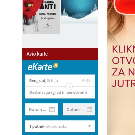
Avio karte
BEG
Beograd
,
Srbija
Destinacija (grad ili aerodrom)
Datum od
Datum do
1 putnik
,
ekonomska