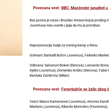
Povezana vest:
BBC: Mančester junajted u 
Bez poziva je ostao i Brazilac Amauri koji je prošlog 
Juventusa nisu uverile Lipija da mu je potreban.
Reprezentacija Italije za trening-kamp u Rimu:
Golmani: Đanluiđi Bufon (Juventus), Federiko Marketi 
Odbrana: Salvatore Boketi (Đenova), Leonardo Bonuć
Kjelini (Juventus), Domeniko Krišito (Đenova), Fabio 
Đanluka Zambrota (Milan)
Povezana vest:
Fenerbahče se žalio zbog i
Vezni: Mauro Kamoranezi (Juventus), Antonio Kandre
Markizio (Juventus), Rikardo Montolivo (Fiorentina)