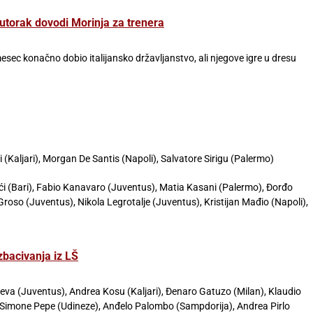
utorak dovodi Morinja za trenera
mesec konačno dobio italijansko državljanstvo, ali njegove igre u dresu
(Kaljari), Morgan De Santis (Napoli), Salvatore Sirigu (Palermo)
i (Bari), Fabio Kanavaro (Juventus), Matia Kasani (Palermo), Đorđo
Groso (Juventus), Nikola Legrotalje (Juventus), Kristijan Mađio (Napoli),
zbacivanja iz LŠ
va (Juventus), Andrea Kosu (Kaljari), Đenaro Gatuzo (Milan), Klaudio
, Simone Pepe (Udineze), Anđelo Palombo (Sampdorija), Andrea Pirlo