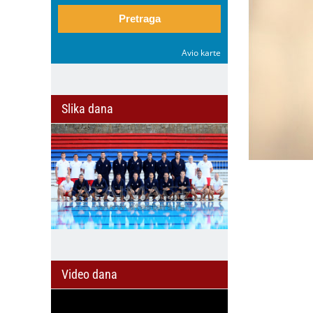
Pretraga
Avio karte
Slika dana
Video dana