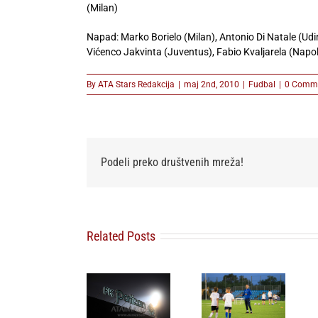
(Milan)
Napad: Marko Borielo (Milan), Antonio Di Natale (Udi
Vićenco Jakvinta (Juventus), Fabio Kvaljarela (Napol
By
ATA Stars Redakcija
|
maj 2nd, 2010
|
Fudbal
|
0 Comm
Podeli preko društvenih mreža!
Related Posts
FK Partizan
Omladinski
FSS povlači
ponovo
sport u
podršku
uputio apel
Beogradu
Djaniju
navijačima:
dobija novu
Infantinu za
Pružite
energiju: