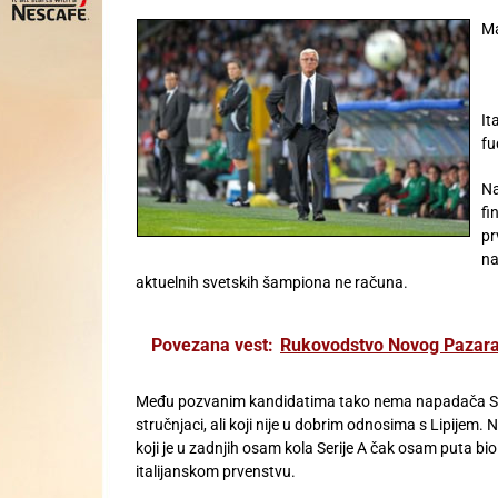
Ma
It
fu
Na
fi
pr
na
aktuelnih svetskih šampiona ne računa.
Povezana vest:
Rukovodstvo Novog Pazara
Među pozvanim kandidatima tako nema napadača Samp
stručnjaci, ali koji nije u dobrim odnosima s Lipijem. 
koji je u zadnjih osam kola Serije A čak osam puta bi
italijanskom prvenstvu.