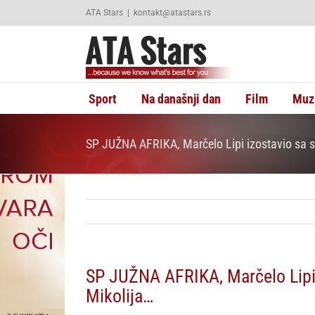
Skip
ATA Stars
|
kontakt@atastars.rs
to
content
Sport
Na današnji dan
Film
Muz
SP JUŽNA AFRIKA, Marčelo Lipi izostavio sa s
SP JUŽNA AFRIKA, Marčelo Lipi 
Mikolija…