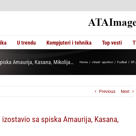
ika
U trendu
Kompjuteri i tehnika
Top vesti
T
piska Amaurija, Kasana, Mikolija…
Home
cVesti - sportovi
Fudbal
SP 
Previous
Next
izostavio sa spiska Amaurija, Kasana,