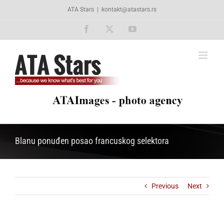
Skip
ATA Stars
|
kontakt@atastars.rs
to
content
Facebook
X
YouTube
Blanu ponuđen posao francuskog selektora
Previous
Next