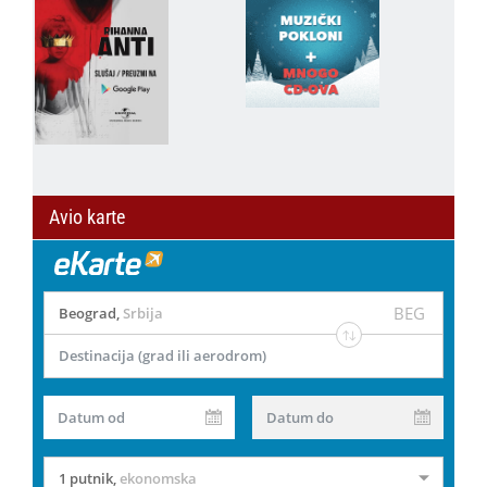
Avio karte
BEG
Beograd
,
Srbija
Destinacija (grad ili aerodrom)
Datum od
Datum do
1 putnik
,
ekonomska