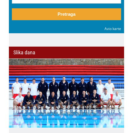
Pretraga
Avio karte
Slika dana