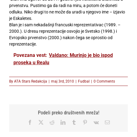
prvenstvu. Pustimo ga da radi na miru, a potom će doneti
odluku. Niko drugi to ne može da uradi u njegovo ime – izjavio
je Eskaletes.
Blan je i sam nekadašnji francuski reprezentativac (1989. –
2000.). U dresu reprezentacije osvojio je Svetsko (1998.) i
Evropsko prvenstvo (2000.) nakon čega se oprostio od
reprezentacije.
Povezana vest:
Valdano: Murinjo je bio ispod
proseka u Realu
By
ATA Stars Redakcija
|
maj 3rd, 2010
|
Fudbal
|
0 Comments
Podeli preko društvenih mreža!
Facebook
X
Reddit
LinkedIn
Tumblr
Pinterest
Vk
Email