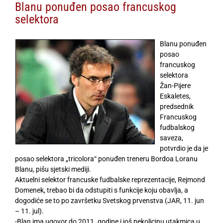
Blanu ponuđen posao francuskog
selektora
Blanu ponuđen
posao
francuskog
selektora
Žan-Pijere
Eskaletes,
predsednik
Francuskog
fudbalskog
saveza,
potvrdio je da je
posao selektora „tricolora“ ponuđen treneru Bordoa Loranu
Blanu, pišu sjetski mediji.
Aktuelni selektor francuske fudbalske reprezentacije, Rejmond
Domenek, trebao bi da odstupiti s funkcije koju obavlja, a
dogodiće se to po završetku Svetskog prvenstva (JAR, 11. jun
– 11. jul).
-Blan ima ugovor do 2011. godine i još nekolicinu utakmica u