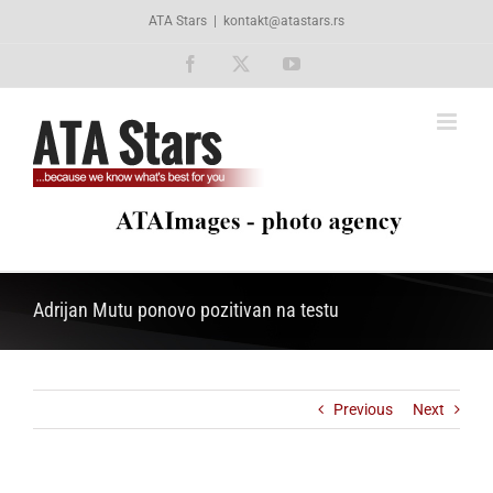
Skip
ATA Stars
|
kontakt@atastars.rs
to
content
Facebook
X
YouTube
Adrijan Mutu ponovo pozitivan na testu
Previous
Next