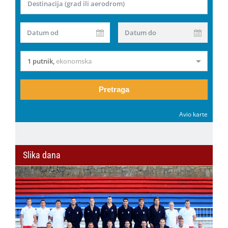
Destinacija (grad ili aerodrom)
Datum od
Datum do
1 putnik
,
ekonomska
Pretraga
Avio karte
Slika dana