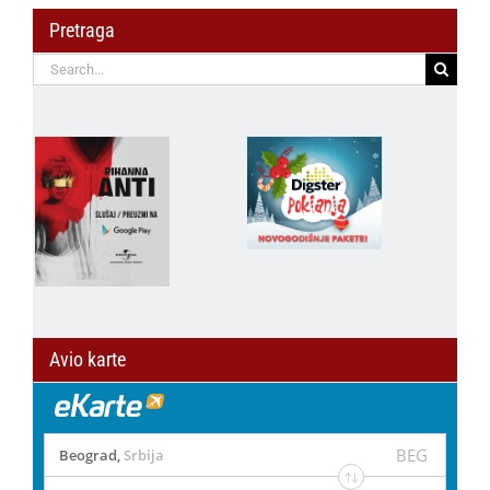
Pretraga
Search
for:
Avio karte
BEG
Beograd
,
Srbija