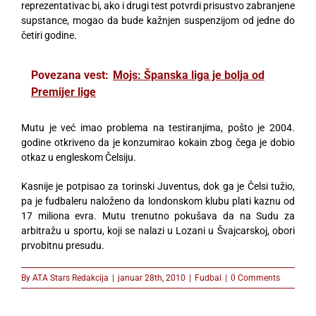
reprezentativac bi, ako i drugi test potvrdi prisustvo zabranjene
supstance, mogao da bude kažnjen suspenzijom od jedne do
četiri godine.
Povezana vest:
Mojs: Španska liga je bolja od
Premijer lige
Mutu je već imao problema na testiranjima, pošto je 2004.
godine otkriveno da je konzumirao kokain zbog čega je dobio
otkaz u engleskom Čelsiju.
Kasnije je potpisao za torinski Juventus, dok ga je Čelsi tužio,
pa je fudbaleru naloženo da londonskom klubu plati kaznu od
17 miliona evra. Mutu trenutno pokušava da na Sudu za
arbitražu u sportu, koji se nalazi u Lozani u Švajcarskoj, obori
prvobitnu presudu.
By
ATA Stars Redakcija
|
januar 28th, 2010
|
Fudbal
|
0 Comments