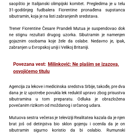
saopštio je Italijanski olimpijski komitet. Pregledima je u telu
31-godišnjeg fudbalera Fiorentine pronađena supstanca
sibutramin, koja je na listi zabranjenih sredstava.
Trener Fiorentine Česare Prandeli Mutua je suspendovao dok
ne stignu rezultati drugog uzorka. Sibutramin je namenjen
gojaznim osobama koje žele da oslabe. Nedavno je, ipak,
zabranjen u Evropskoj uniji i Velikoj Britaniji.
Povezana vest:
Milinković: Ne plašim se izazova,
osvojićemo titulu
Agencija za lekove i medicinska sredstva Srbije, takođe, pre dva
dana je iz upotrebe povukla lek reduktil upravo zbog prisustva
sibutramina u tom preparatu. Odluka je obrazložena
povećanim rizikom od moždanog i srčanog udara.
Mutuova sestra večeras je televiziji Realitatea kazala da je njen
brat još od detinjstva bio sklon gojenju i ocenila da je on
sibutramin sigurno koristio da bi oslabio. Rumunski