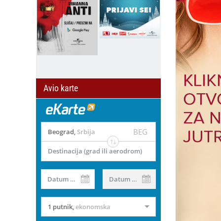
Avio karte
BEG
Beograd
,
Srbija
Destinacija (grad ili aerodrom)
Datum od
Datum do
1 putnik
,
ekonomska