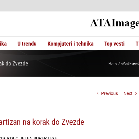
ika
U trendu
Kompjuteri i tehnika
Top vesti
T
ak do Zvezde
Home
cVesti - sport
Previous
Next
rtizan na korak do Zvezde
19. KOLO JELEN SUPER LIGE