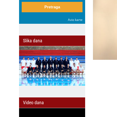
Pretraga
Avio karte
Slika dana
Video dana