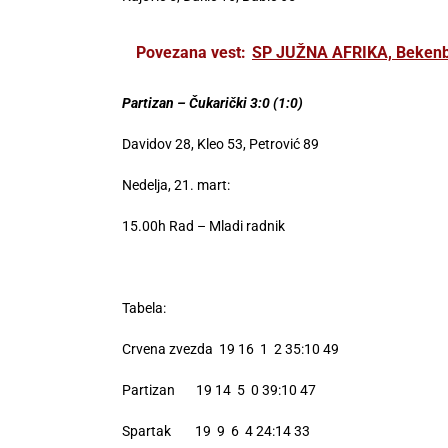
Povezana vest:
SP JUŽNA AFRIKA, Bekenba
Partizan – Čukarički 3:0 (1:0)
Davidov 28, Kleo 53, Petrović 89
Nedelja, 21. mart:
15.00h Rad – Mladi radnik
Tabela:
Crvena zvezda 19 16 1 2 35:10 49
Partizan 19 14 5 0 39:10 47
Spartak 19 9 6 4 24:14 33