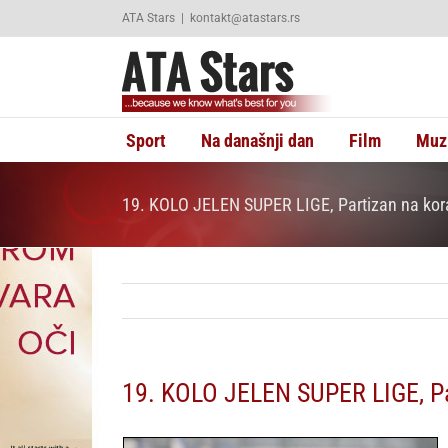
Skip
ATA Stars
|
kontakt@atastars.rs
to
content
Sport
Na današnji dan
Film
Muz
19. KOLO JELEN SUPER LIGE, Partizan na kor
19. KOLO JELEN SUPER LIGE, Pa