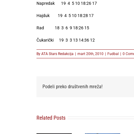
Napredak 19 4 5 10 18:26 17
Hajduk 19 4 5 10 18:28 17
Rad 18 3 6 9 18:26 15
Čukarički 19 3 3 13 14:36 12
By
ATA Stars Redakcija
|
mart 20th, 2010
|
Fudbal
|
0 Com
Podeli preko društvenih mreža!
Related Posts
FK Partizan
Omladinski
FSS povlači
ponovo
sport u