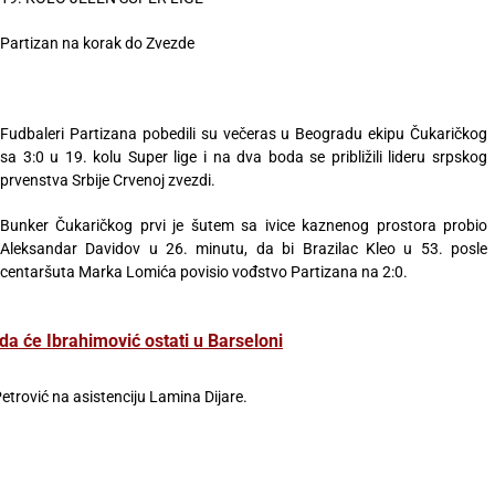
Partizan na korak do Zvezde
Fudbaleri Partizana pobedili su večeras u Beogradu ekipu Čukaričkog
sa 3:0 u 19. kolu Super lige i na dva boda se približili lideru srpskog
prvenstva Srbije Crvenoj zvezdi.
Bunker Čukaričkog prvi je šutem sa ivice kaznenog prostora probio
Aleksandar Davidov u 26. minutu, da bi Brazilac Kleo u 53. posle
centaršuta Marka Lomića povisio vođstvo Partizana na 2:0.
 će Ibrahimović ostati u Barseloni
trović na asistenciju Lamina Dijare.