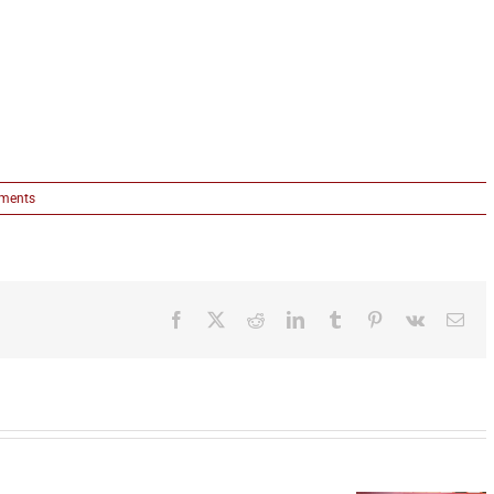
ments
Facebook
X
Reddit
LinkedIn
Tumblr
Pinterest
Vk
Ema
FK Parti
ponov