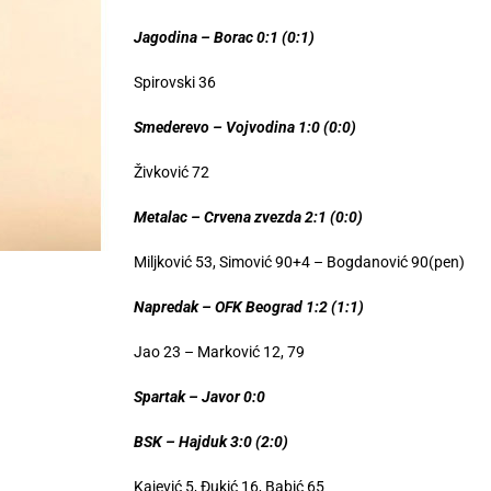
Jagodina – Borac 0:1 (0:1)
Spirovski 36
Smederevo – Vojvodina 1:0 (0:0)
Živković 72
Metalac – Crvena zvezda 2:1 (0:0)
Miljković 53, Simović 90+4 – Bogdanović 90(pen)
Napredak – OFK Beograd 1:2 (1:1)
Jao 23 – Marković 12, 79
Spartak – Javor 0:0
BSK – Hajduk 3:0 (2:0)
Kajević 5, Đukić 16, Babić 65