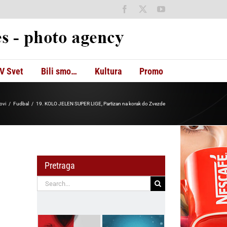
Facebook
X
YouTube
V Svet
Bili smo…
Kultura
Promo
ovi
Fudbal
19. KOLO JELEN SUPER LIGE, Partizan na korak do Zvezde
Pretraga
Search
for: