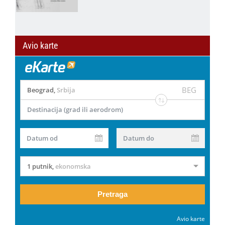
Avio karte
BEG
Beograd
,
Srbija
Destinacija (grad ili aerodrom)
Datum od
Datum do
1 putnik
,
ekonomska
Pretraga
Avio karte