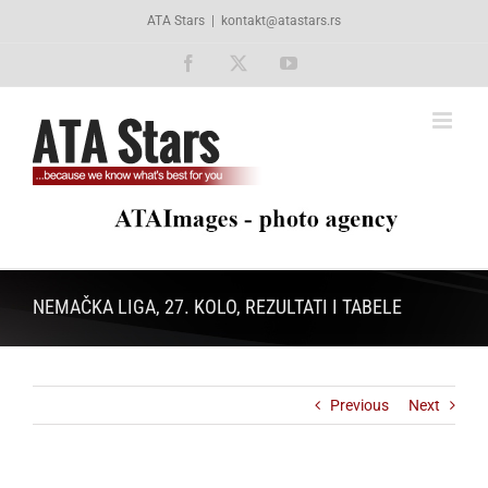
Skip
ATA Stars
|
kontakt@atastars.rs
to
content
Facebook
X
YouTube
NEMAČKA LIGA, 27. KOLO, REZULTATI I TABELE
Previous
Next