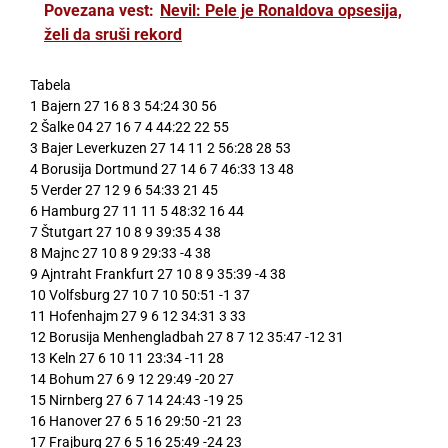
Povezana vest:
Nevil: Pele je Ronaldova opsesija,
želi da sruši rekord
Tabela
1 Bajern 27 16 8 3 54:24 30 56
2 Šalke 04 27 16 7 4 44:22 22 55
3 Bajer Leverkuzen 27 14 11 2 56:28 28 53
4 Borusija Dortmund 27 14 6 7 46:33 13 48
5 Verder 27 12 9 6 54:33 21 45
6 Hamburg 27 11 11 5 48:32 16 44
7 Štutgart 27 10 8 9 39:35 4 38
8 Majnc 27 10 8 9 29:33 -4 38
9 Ajntraht Frankfurt 27 10 8 9 35:39 -4 38
10 Volfsburg 27 10 7 10 50:51 -1 37
11 Hofenhajm 27 9 6 12 34:31 3 33
12 Borusija Menhengladbah 27 8 7 12 35:47 -12 31
13 Keln 27 6 10 11 23:34 -11 28
14 Bohum 27 6 9 12 29:49 -20 27
15 Nirnberg 27 6 7 14 24:43 -19 25
16 Hanover 27 6 5 16 29:50 -21 23
17 Frajburg 27 6 5 16 25:49 -24 23