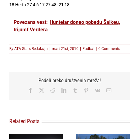
18 Herta 27 4 6 17 27:48 -21 18
Povezana vest:
Huntelar doneo pobedu Šalkeu,
trijumf Verdera
By
ATA Stars Redakcija
|
mart 21st, 2010
|
Fudbal
|
0 Comments
Podeli preko društvenih mreža!
Facebook
X
Reddit
LinkedIn
Tumblr
Pinterest
Vk
Email
Related Posts