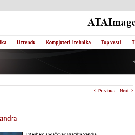
ika
U trendu
Kompjuteri i tehnika
Top vesti
T
H
Previous
Next
andra
Totenhem angažovao Brazilca Sandra