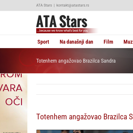
Skip
ATA Stars
|
kontakt@atastars.rs
to
content
Sport
Na današnji dan
Film
Muz
Totenhem angažovao Brazilca Sandra
Totenhem angažovao Brazilca S