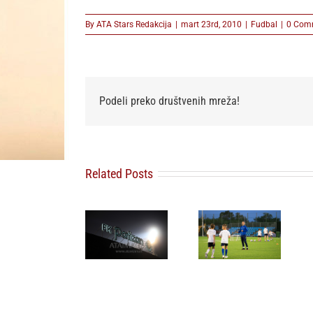
By
ATA Stars Redakcija
|
mart 23rd, 2010
|
Fudbal
|
0 Com
Podeli preko društvenih mreža!
Related Posts
FK Partizan
Omladinski
FSS povlači
ponovo
sport u
podršku
uputio apel
Beogradu
Djaniju
navijačima:
dobija novu
Infantinu za
Pružite
energiju:
novi mandat
podršku
NIKA CUP
na mestu
igračima,
2026 počinje
predsednika
nemojte
za dve
FIFA
štetiti
nedelje