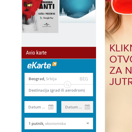
Avio karte
BEG
Beograd
,
Srbija
Destinacija (grad ili aerodrom)
Datum od
Datum do
1 putnik
,
ekonomska