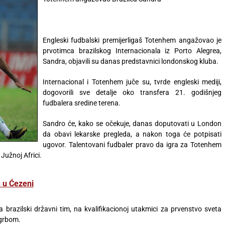
Engleski fudbalski premijerligaš Totenhem angažovao je
prvotimca brazilskog Internacionala iz Porto Alegrea,
Sandra, objavili su danas predstavnici londonskog kluba.
Internacional i Totenhem juče su, tvrde engleski mediji,
dogovorili sve detalje oko transfera 21. godišnjeg
fudbalera sredine terena.
Sandro će, kako se očekuje, danas doputovati u London
da obavi lekarske pregleda, a nakon toga će potpisati
ugovor. Talentovani fudbaler pravo da igra za Totenhem
Južnoj Africi.
u u Ćezeni
brazilski državni tim, na kvalifikacionoj utakmici za prvenstvo sveta
 grbom.