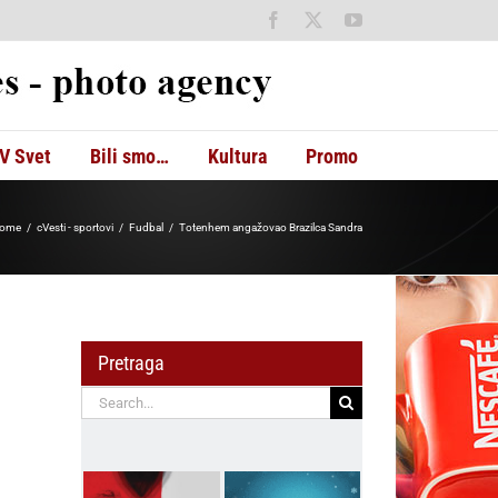
Facebook
X
YouTube
V Svet
Bili smo…
Kultura
Promo
ome
cVesti - sportovi
Fudbal
Totenhem angažovao Brazilca Sandra
Pretraga
Search
for: