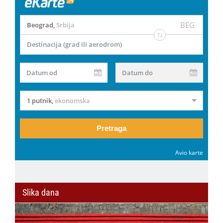
BEG
Beograd
,
Srbija
Destinacija (grad ili aerodrom)
Datum od
Datum do
1 putnik
,
ekonomska
Pretraga
Avio karte
Slika dana