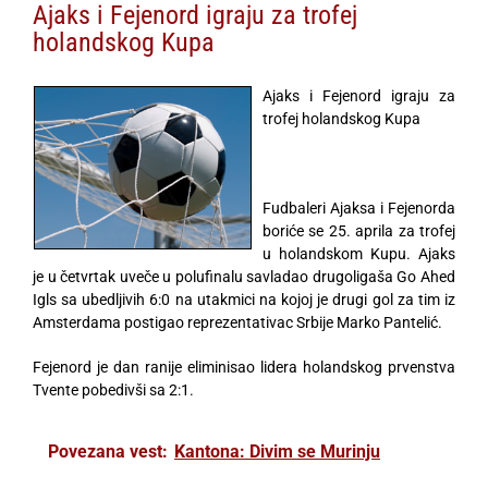
Ajaks i Fejenord igraju za trofej
holandskog Kupa
Ajaks i Fejenord igraju za
trofej holandskog Kupa
Fudbaleri Ajaksa i Fejenorda
boriće se 25. aprila za trofej
u holandskom Kupu. Ajaks
je u četvrtak uveče u polufinalu savladao drugoligaša Go Ahed
Igls sa ubedljivih 6:0 na utakmici na kojoj je drugi gol za tim iz
Amsterdama postigao reprezentativac Srbije Marko Pantelić.
Fejenord je dan ranije eliminisao lidera holandskog prvenstva
Tvente pobedivši sa 2:1.
Povezana vest:
Kantona: Divim se Murinju