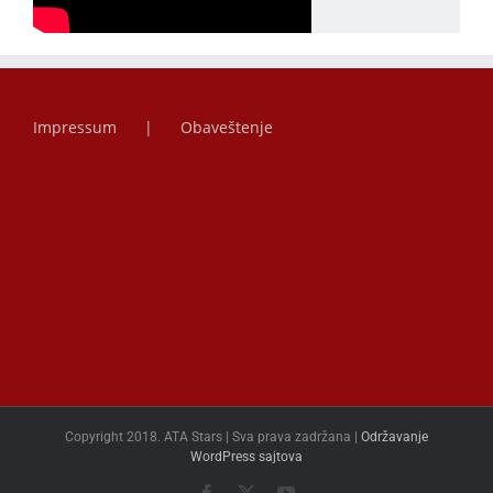
Impressum
Obaveštenje
Copyright 2018. ATA Stars | Sva prava zadržana |
Održavanje
WordPress sajtova
Facebook
X
YouTube