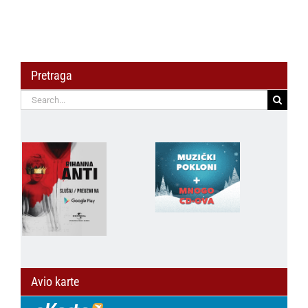
Pretraga
Search
for:
Avio karte