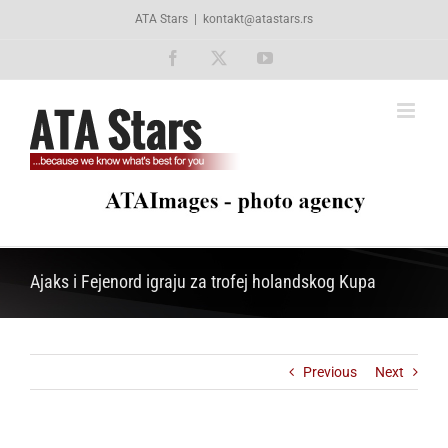
Skip
ATA Stars
|
kontakt@atastars.rs
to
content
Facebook
X
YouTube
Ajaks i Fejenord igraju za trofej holandskog Kupa
Previous
Next