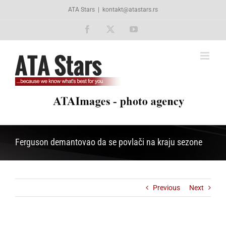
Skip
ATA Stars
|
kontakt@atastars.rs
to
content
Facebook
X
YouTube
Ferguson demantovao da se povlači na kraju sezone
Previous
Next