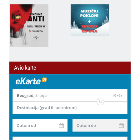
Avio karte
BEG
Beograd
,
Srbija
Destinacija (grad ili aerodrom)
Datum od
Datum do