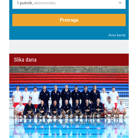
1 putnik
,
ekonomska
Pretraga
Avio karte
Slika dana