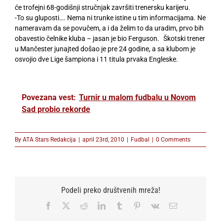
će trofejni 68-godišnji stručnjak završiti trenersku karijeru.
-To su gluposti…. Nema ni trunke istine u tim informacijama. Ne
nameravam da se povučem, a i da želim to da uradim, prvo bih
obavestio čelnike kluba – jasan je bio Ferguson. Škotski trener
u Mančester junajted došao je pre 24 godine, a sa klubom je
osvojio dve Lige šampiona i 11 titula prvaka Engleske.
Povezana vest:
Turnir u malom fudbalu u Novom
Sad probio rekorde
By
ATA Stars Redakcija
|
april 23rd, 2010
|
Fudbal
|
0 Comments
Podeli preko društvenih mreža!
Facebook
X
Reddit
LinkedIn
Tumblr
Pinterest
Vk
Email