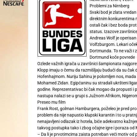
Problemi za Nirnberg
Svaki bod je zlata vredan
direktnim konkurentima m
ostali čak i bez boda pro
status. Izazove završnic
Andreas Wolf je operisan
Volfzburgom. Lekari očeku
Dortmunda. To ne važi i 
Dortmund koče povrede
Ozlede važnih igrača u završnici šampionata najgore
Klopp imaju o čemu da razmišljaju budući da su čak 
Hofenhajmom. Nuriju Sahinu je polomljen nos, mada l
Mohamed Zidan. Egipćaninu su stradali ukršteni liga
godine. Reprezentativac bi čak mogao da propusti i po
nastupa nalazi se u grupi s Južnom Afrikom, Nigerom
Preseo mu film
Frank Rost, golman Hamburgera, poželeo je pred prošl
problem da nije napustio klupski karantin i to u pratn
nenajavljeni odlazak iz hotela, biće adekvatno kažnj
takvog postupka tako i zbog očajne igre i poraza od
– Da li je prvotimcima zaista potreban veći motiv o