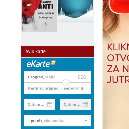
Avio karte
BEG
Beograd
,
Srbija
Destinacija (grad ili aerodrom)
Datum od
Datum do
1 putnik
,
ekonomska