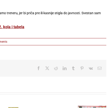
o treneru, jer bi priča pre ili kasnije stigla do javnosti. Svestan sam
 kola i tabela
ments
Facebook
X
Reddit
LinkedIn
Tumblr
Pinterest
Vk
Ema
FK Parti
ponov