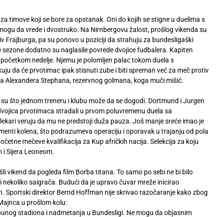
 za timove koji se bore za opstanak. Oni do kojih se stigne u duelima s
ogu da vrede i dvostruko. Na Nirnbergovu žalost, prošlog vikenda su
tiv Frajburga, pa su ponovo u poziciji da strahuju za bundesligaški
e sezone dodatno su naglasile povrede dvojice fudbalera. Kapiten
 početkom nedelje. Njemu je polomljen palac tokom duela s
ju da će prvotimac ipak stisnuti zube i biti spreman već za meč protiv
za Alexandera Stephana, rezervnog golmana, koga muči mišić.
 su što jednom treneru i klubu može da se dogodi. Dortmund i Jurgen
dvojica prvotimaca stradali u prvom poluvremenu duela sa
ekari veruju da mu ne predstoji duža pauza. Još manje sreće imao je
menti kolena, što podrazumeva operaciju i oporavak u trajanju od pola
četne mečeve kvalifikacija za Kup afričkih nacija. Selekcija za koju
 i Sijera Leoneom.
i vikend da pogleda film Borba titana. To samo po sebi ne bi bilo
ji nekoliko saigrača. Budući da je upravo čuvar mreže inicirao
en. Sportski direktor Bernd Hoffman nije skrivao razočaranje kako zbog
 Majnca u prošlom kolu:
d punog stadiona i nadmetanja u Bundesligi. Ne mogu da objasnim