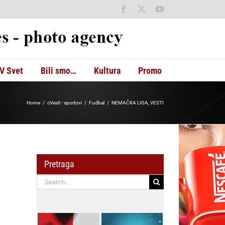
Facebook
X
YouTube
V Svet
Bili smo…
Kultura
Promo
Home
cVesti - sportovi
Fudbal
NEMAČKA LIGA, VESTI
Pretraga
Search
for: