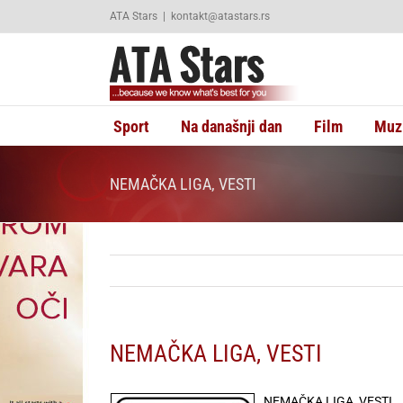
Skip
ATA Stars
|
kontakt@atastars.rs
to
content
Sport
Na današnji dan
Film
Muz
NEMAČKA LIGA, VESTI
NEMAČKA LIGA, VESTI
NEMAČKA LIGA, VESTI