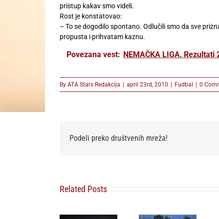
pristup kakav smo videli.
Rost je konstatovao:
– To se dogodilo spontano. Odlučili smo da sve priznam
propusta i prihvatam kaznu.
Povezana vest:
NEMAČKA LIGA, Rezultati 2.
By
ATA Stars Redakcija
|
april 23rd, 2010
|
Fudbal
|
0 Com
Podeli preko društvenih mreža!
Related Posts
FK Partizan
Omladinski
FSS povlači
ponovo
sport u
podršku