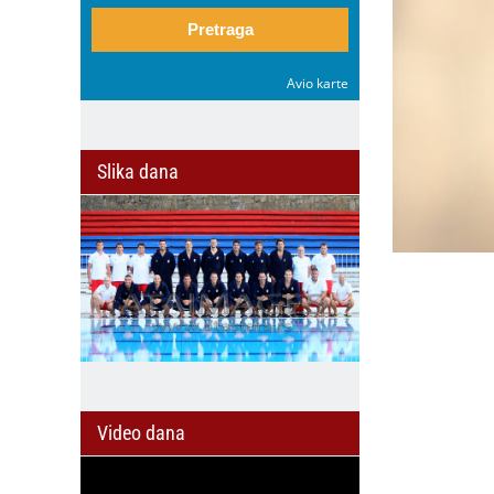
Pretraga
Avio karte
Slika dana
il
Video dana
zan
Omladinski
FSS povlači
o
sport u
podršku