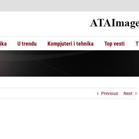
ika
U trendu
Kompjuteri i tehnika
Top vesti
T
Previous
Next