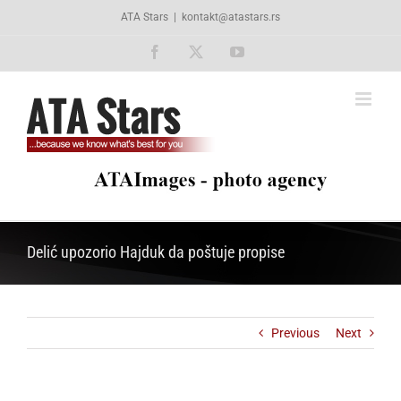
Skip
ATA Stars
|
kontakt@atastars.rs
to
content
Facebook
X
YouTube
Delić upozorio Hajduk da poštuje propise
Previous
Next