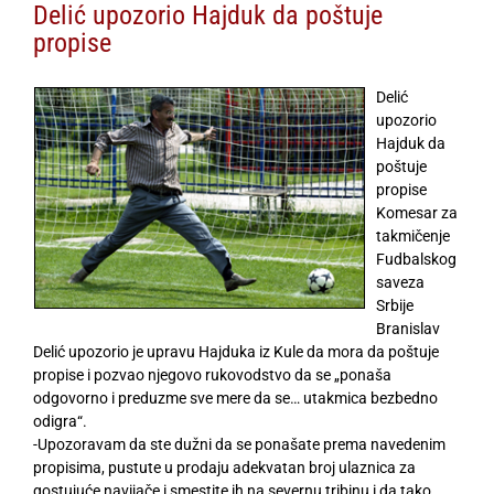
Delić upozorio Hajduk da poštuje
propise
Delić
upozorio
Hajduk da
poštuje
propise
Komesar za
takmičenje
Fudbalskog
saveza
Srbije
Branislav
Delić upozorio je upravu Hajduka iz Kule da mora da poštuje
propise i pozvao njegovo rukovodstvo da se „ponaša
odgovorno i preduzme sve mere da se… utakmica bezbedno
odigra“.
-Upozoravam da ste dužni da se ponašate prema navedenim
propisima, pustute u prodaju adekvatan broj ulaznica za
gostujuće navijače i smestite ih na severnu tribinu i da tako