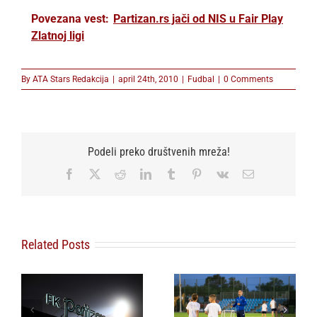
Povezana vest:
Partizan.rs jači od NIS u Fair Play
Zlatnoj ligi
By
ATA Stars Redakcija
|
april 24th, 2010
|
Fudbal
|
0 Comments
Podeli preko društvenih mreža!
Facebook
X
Reddit
LinkedIn
Tumblr
Pinterest
Vk
Email
Related Posts
o
Omladinski sport u
FSS povlači podršku
Beogradu dobija
Djaniju Infantinu za