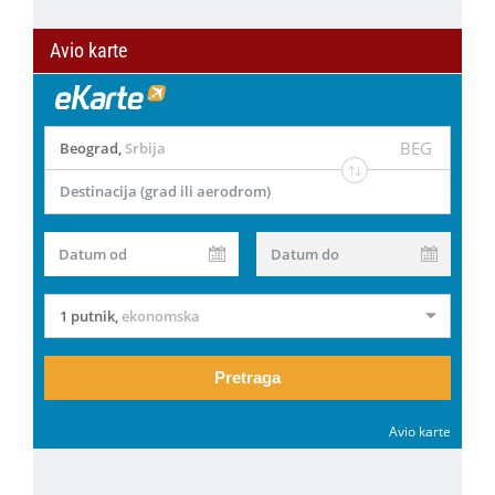
Avio karte
BEG
Beograd
,
Srbija
Destinacija (grad ili aerodrom)
Datum od
Datum do
1 putnik
,
ekonomska
Pretraga
Avio karte