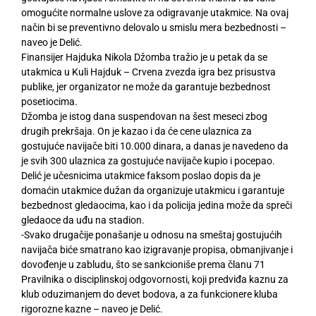
omogućite normalne uslove za odigravanje utakmice. Na ovaj
način bi se preventivno delovalo u smislu mera bezbednosti –
naveo je Delić.
Finansijer Hajduka Nikola Džomba tražio je u petak da se
utakmica u Kuli Hajduk – Crvena zvezda igra bez prisustva
publike, jer organizator ne može da garantuje bezbednost
posetiocima.
Džomba je istog dana suspendovan na šest meseci zbog
drugih prekršaja. On je kazao i da će cene ulaznica za
gostujuće navijače biti 10.000 dinara, a danas je navedeno da
je svih 300 ulaznica za gostujuće navijače kupio i pocepao.
Delić je učesnicima utakmice faksom poslao dopis da je
domaćin utakmice dužan da organizuje utakmicu i garantuje
bezbednost gledaocima, kao i da policija jedina može da spreči
gledaoce da uđu na stadion.
-Svako drugačije ponašanje u odnosu na smeštaj gostujućih
navijača biće smatrano kao izigravanje propisa, obmanjivanje i
dovođenje u zabludu, što se sankcioniše prema članu 71
Pravilnika o disciplinskoj odgovornosti, koji predviđa kaznu za
klub oduzimanjem do devet bodova, a za funkcionere kluba
rigorozne kazne – naveo je Delić.