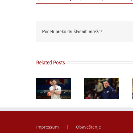
Podeli preko društvenih mreža!
Related Posts
Kad sport
brine o
Selektor
Selektor
prirodi: Više
Alimpijević
Alimpijević
od 1,2 tone
odredio 18
odredio 18
otpada
kandidata za
kandidata za
prikupljeno
avgustovski
junsko-julski
na petom
FIBA prozor
FIBA prozor
ECOCOURT
BUSINESS
3×3 turniru
Impressum
Obaveštenje