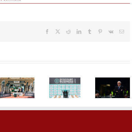
Facebook
X
Reddit
LinkedIn
Tumblr
Pinterest
Vk
Ema
Peti
Željko
ECOCOURT
Obradović
Selekto
BUSINESS
predavač na
Alimpije
3×3:
Beogradskoj
odredio 
Jedinstveni
košarkaškoj
kandidata
ekološki
klinici
avgustov
turnir u
„Dušan
FIBA pro
basketu
Ivković“