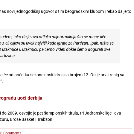
nas novi jednogodišnji ugovor s tim beogradskim klubom i rekao da je to
a budem, tako da je ova odluka najnormalnija što se mene tiče.
ali ciljevi su uvek najviši kada igrate za Partizan. Ipak, ništa se
z utakmice u utakmicu pa ćemo videti dokle ćemo dogurati ove
Partizana.
a će od početka sezone nositi dres sa brojem 12. On je prvi trenig sa
“.
ogradu uoči derbija
 do 2009. osvojio je pet šampionskih titula, tri Jadranske lige i dva
zuru, Brose Basket i Trabzon.
0 Comments