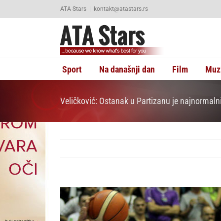
Skip
ATA Stars
|
kontakt@atastars.rs
to
content
Sport
Na današnji dan
Film
Muz
Veličković: Ostanak u Partizanu je najnormaln
View
Larger
Image