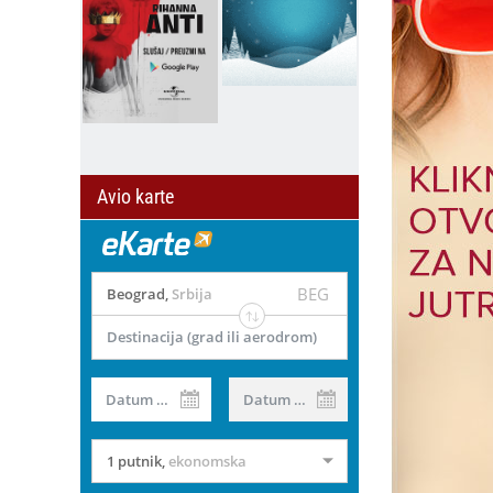
Avio karte
BEG
Beograd
,
Srbija
Destinacija (grad ili aerodrom)
Datum od
Datum do
1 putnik
,
ekonomska