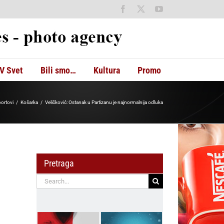
Facebook
X
YouTube
V Svet
Bili smo…
Kultura
Promo
portovi
Košarka
Veličković: Ostanak u Partizanu je najnormalnija odluka
Pretraga
Search
for: