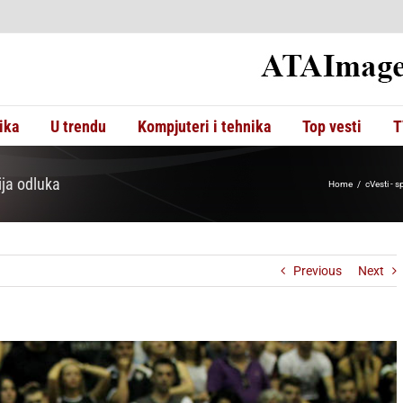
ika
U trendu
Kompjuteri i tehnika
Top vesti
T
ija odluka
Home
cVesti - s
Previous
Next