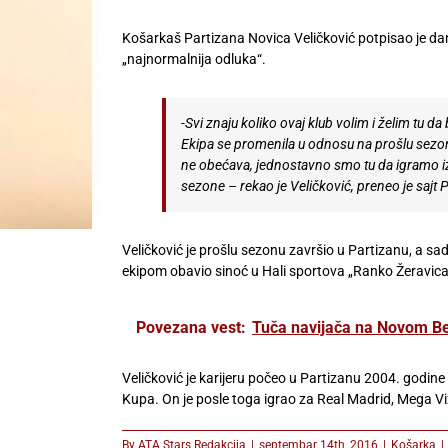
Košarkaš Partizana Novica Veličković potpisao je da
„najnormalnija odluka“.
-Svi znaju koliko ovaj klub volim i želim tu d
Ekipa se promenila u odnosu na prošlu sezonu, 
ne obećava, jednostavno smo tu da igramo i
sezone – rekao je Veličković, preneo je sajt 
Veličković je prošlu sezonu završio u Partizanu, a sad
ekipom obavio sinoć u Hali sportova „Ranko Žeravica
Povezana vest:
Tuča navijača na Novom Be
Veličković je karijeru počeo u Partizanu 2004. godine i
Kupa. On je posle toga igrao za Real Madrid, Mega Vi
By
ATA Stars Redakcija
|
septembar 14th, 2016
|
Košarka
|