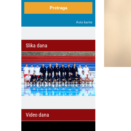
Pretraga
Avio karte
Slika dana
Video dana