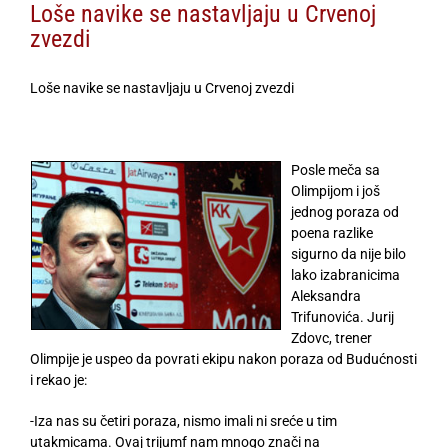
Loše navike se nastavljaju u Crvenoj
zvezdi
Loše navike se nastavljaju u Crvenoj zvezdi
Posle meča sa
Olimpijom i još
jednog poraza od
poena razlike
sigurno da nije bilo
lako izabranicima
Aleksandra
Trifunovića. Jurij
Zdovc, trener
Olimpije je uspeo da povrati ekipu nakon poraza od Budućnosti
i rekao je:
-Iza nas su četiri poraza, nismo imali ni sreće u tim
utakmicama. Ovaj trijumf nam mnogo znači na