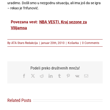
uradimo. Došli smo u nezgodnu situaciju, ali ima još da se igra
– rekao je Trifunović.
Povezana vest:
NBA VESTI, Kraj sezone za
Vilijamsa
By
ATA Stars Redakcija
|
januar 20th, 2010
|
Košarka
|
0 Comments
Podeli preko društvenih mreža!
Facebook
X
Reddit
LinkedIn
Tumblr
Pinterest
Vk
Email
Related Posts