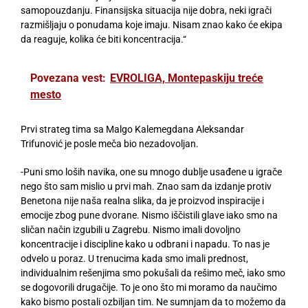
samopouzdanju. Finansijska situacija nije dobra, neki igrači
razmišljaju o ponudama koje imaju. Nisam znao kako će ekipa
da reaguje, kolika će biti koncentracija.“
Povezana vest:
EVROLIGA, Montepaskiju treće
mesto
Prvi strateg tima sa Malgo Kalemegdana Aleksandar
Trifunović je posle meča bio nezadovoljan.
-Puni smo loših navika, one su mnogo dublje usađene u igrače
nego što sam mislio u prvi mah. Znao sam da izdanje protiv
Benetona nije naša realna slika, da je proizvod inspiracije i
emocije zbog pune dvorane. Nismo iščistili glave iako smo na
sličan način izgubili u Zagrebu. Nismo imali dovoljno
koncentracije i discipline kako u odbrani i napadu. To nas je
odvelo u poraz. U trenucima kada smo imali prednost,
individualnim rešenjima smo pokušali da rešimo meč, iako smo
se dogovorili drugačije. To je ono što mi moramo da naučimo
kako bismo postali ozbiljan tim. Ne sumnjam da to možemo da