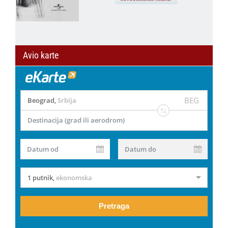
Avio karte
BEG
Beograd
,
Srbija
Destinacija (grad ili aerodrom)
Datum od
Datum do
1 putnik
,
ekonomska
Pretraga