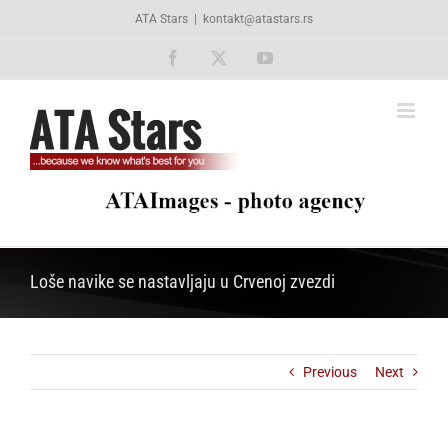
Skip
ATA Stars
|
kontakt@atastars.rs
to
content
Facebook
X
YouTube
Loše navike se nastavljaju u Crvenoj zvezdi
Previous
Next