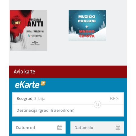
Avio karte
BEG
Beograd
,
Srbija
Destinacija (grad ili aerodrom)
Datum od
Datum do