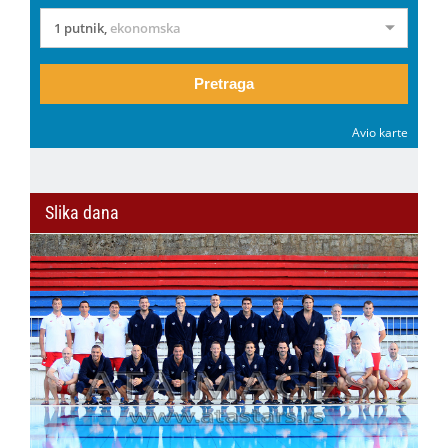
1 putnik
,
ekonomska
Pretraga
Avio karte
Slika dana