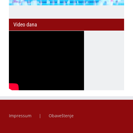
Video dana
Impressum
Obaveštenje