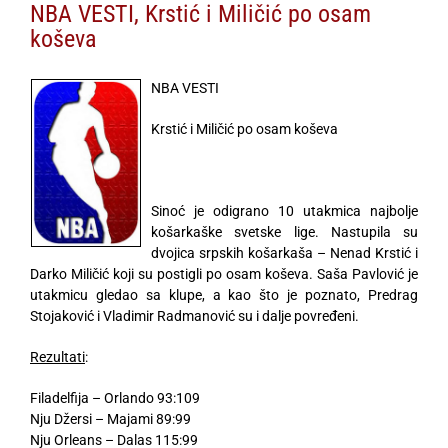
NBA VESTI, Krstić i Miličić po osam
koševa
NBA VESTI
Krstić i Miličić po osam koševa
Sinoć je odigrano 10 utakmica najbolje
košarkaške svetske lige. Nastupila su
dvojica srpskih košarkaša – Nenad Krstić i
Darko Miličić koji su postigli po osam koševa. Saša Pavlović je
utakmicu gledao sa klupe, a kao što je poznato, Predrag
Stojaković i Vladimir Radmanović su i dalje povređeni.
Rezultati
:
Filadelfija – Orlando 93:109
Nju Džersi – Majami 89:99
Nju Orleans – Dalas 115:99