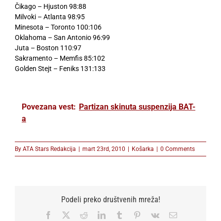
Čikago – Hjuston 98:88
Milvoki – Atlanta 98:95
Minesota – Toronto 100:106
Oklahoma – San Antonio 96:99
Juta – Boston 110:97
Sakramento – Memfis 85:102
Golden Stejt – Feniks 131:133
Povezana vest:
Partizan skinuta suspenzija BAT-
a
By
ATA Stars Redakcija
|
mart 23rd, 2010
|
Košarka
|
0 Comments
Podeli preko društvenih mreža!
Facebook
X
Reddit
LinkedIn
Tumblr
Pinterest
Vk
Email