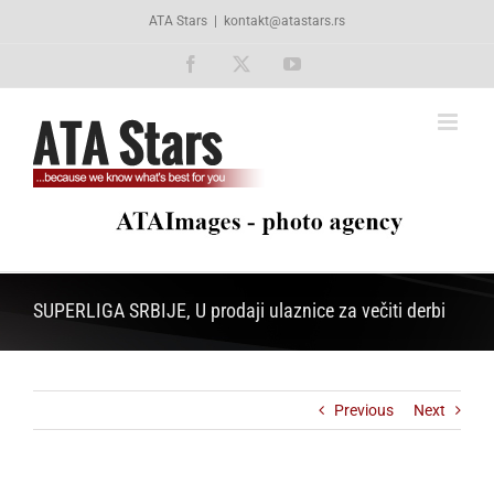
Skip
ATA Stars
|
kontakt@atastars.rs
to
content
Facebook
X
YouTube
SUPERLIGA SRBIJE, U prodaji ulaznice za večiti derbi
Previous
Next