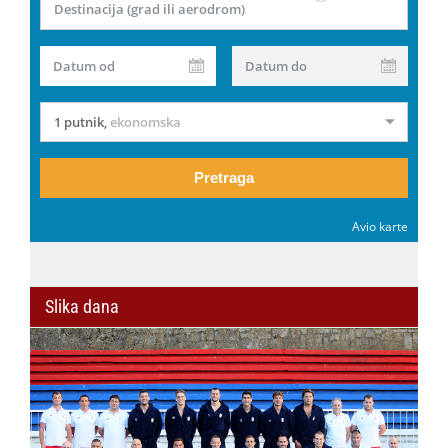
Destinacija (grad ili aerodrom)
Datum od
Datum do
1 putnik
,
ekonomska
Pretraga
Avio karte
Slika dana