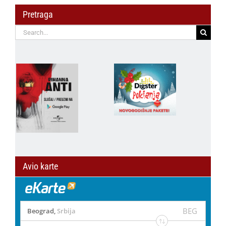
Pretraga
Search
for:
Avio karte
BEG
Beograd
,
Srbija