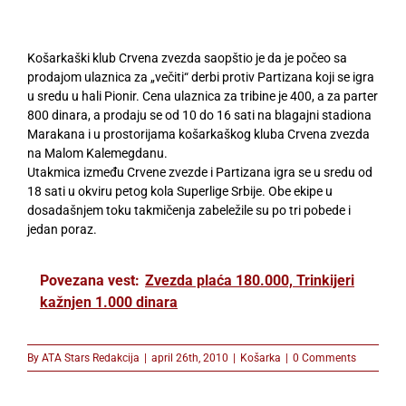
Košarkaški klub Crvena zvezda saopštio je da je počeo sa
prodajom ulaznica za „večiti“ derbi protiv Partizana koji se igra
u sredu u hali Pionir. Cena ulaznica za tribine je 400, a za parter
800 dinara, a prodaju se od 10 do 16 sati na blagajni stadiona
Marakana i u prostorijama košarkaškog kluba Crvena zvezda
na Malom Kalemegdanu.
Utakmica između Crvene zvezde i Partizana igra se u sredu od
18 sati u okviru petog kola Superlige Srbije. Obe ekipe u
dosadašnjem toku takmičenja zabeležile su po tri pobede i
jedan poraz.
Povezana vest:
Zvezda plaća 180.000, Trinkijeri
kažnjen 1.000 dinara
By
ATA Stars Redakcija
|
april 26th, 2010
|
Košarka
|
0 Comments