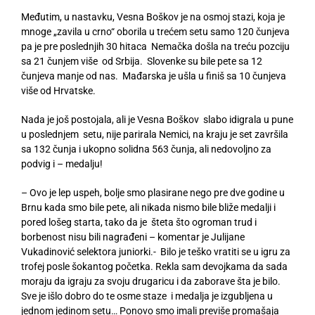
Međutim, u nastavku, Vesna Boškov je na osmoj stazi, koja je
mnoge „zavila u crno“ oborila u trećem setu samo 120 čunjeva
pa je pre poslednjih 30 hitaca Nemačka došla na treću pozciju
sa 21 čunjem više od Srbija. Slovenke su bile pete sa 12
čunjeva manje od nas. Mađarska je ušla u finiš sa 10 čunjeva
više od Hrvatske.
Nada je još postojala, ali je Vesna Boškov slabo idigrala u pune
u poslednjem setu, nije parirala Nemici, na kraju je set završila
sa 132 čunja i ukopno solidna 563 čunja, ali nedovoljno za
podvig i – medalju!
– Ovo je lep uspeh, bolje smo plasirane nego pre dve godine u
Brnu kada smo bile pete, ali nikada nismo bile bliže medalji i
pored lošeg starta, tako da je šteta što ogroman trud i
borbenost nisu bili nagrađeni – komentar je Julijane
Vukadinović selektora juniorki.- Bilo je teško vratiti se u igru za
trofej posle šokantog početka. Rekla sam devojkama da sada
moraju da igraju za svoju drugaricu i da zaborave šta je bilo.
Sve je išlo dobro do te osme staze i medalja je izgubljena u
jednom jedinom setu… Ponovo smo imali previše promašaja