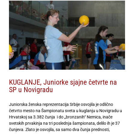
View
Larger
Image
KUGLANJE, Juniorke sjajne četvrte na
SP u Novigradu
Juniorska ženska reprezentacija Srbije osvojila je odlično
četvrto mesto na Šampionatu sveta u kuglanju u Novigradu u
Hrvatskoj sa 3.382 čunja i do „bronzanih“ Nemica, inače
svetskih prvakinja na tri poslednja šampionata, delilo ih je 37
čunjeva. Zlato je osvojila, sa samo dva čunja prednosti,