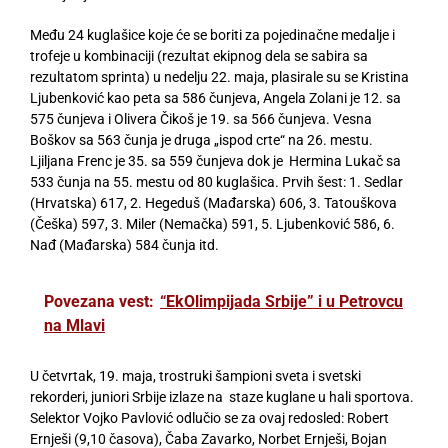
Među 24 kuglašice koje će se boriti za pojedinačne medalje i
trofeje u kombinaciji (rezultat ekipnog dela se sabira sa
rezultatom sprinta) u nedelju 22. maja, plasirale su se Kristina
Ljubenković kao peta sa 586 čunjeva, Angela Zolani je 12. sa
575 čunjeva i Olivera Čikoš je 19. sa 566 čunjeva. Vesna
Boškov sa 563 čunja je druga „ispod crte“ na 26. mestu.
Ljiljana Frenc je 35. sa 559 čunjeva dok je Hermina Lukač sa
533 čunja na 55. mestu od 80 kuglašica. Prvih šest: 1. Sedlar
(Hrvatska) 617, 2. Hegeduš (Mađarska) 606, 3. Tatouškova
(Češka) 597, 3. Miler (Nemačka) 591, 5. Ljubenković 586, 6.
Nađ (Mađarska) 584 čunja itd.
Povezana vest:
“EkOlimpijada Srbije” i u Petrovcu
na Mlavi
U četvrtak, 19. maja, trostruki šampioni sveta i svetski
rekorderi, juniori Srbije izlaze na staze kuglane u hali sportova.
Selektor Vojko Pavlović odlučio se za ovaj redosled: Robert
Ernješi (9,10 časova), Čaba Zavarko, Norbet Ernješi, Bojan