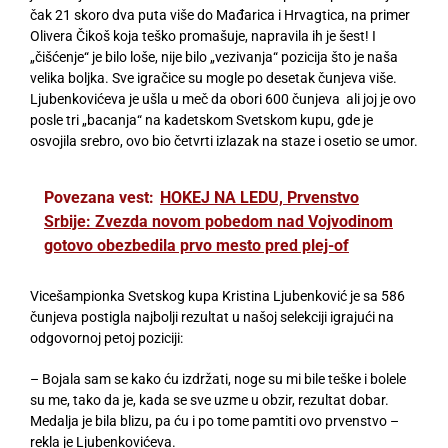
čak 21 skoro dva puta više do Mađarica i Hrvagtica, na primer
Olivera Čikoš koja teško promašuje, napravila ih je šest! I
„čišćenje“ je bilo loše, nije bilo „vezivanja“ pozicija što je naša
velika boljka. Sve igračice su mogle po desetak čunjeva više.
Ljubenkovićeva je ušla u meč da obori 600 čunjeva ali joj je ovo
posle tri „bacanja“ na kadetskom Svetskom kupu, gde je
osvojila srebro, ovo bio četvrti izlazak na staze i osetio se umor.
Povezana vest:
HOKEJ NA LEDU, Prvenstvo
Srbije: Zvezda novom pobedom nad Vojvodinom
gotovo obezbedila prvo mesto pred plej-of
Vicešampionka Svetskog kupa Kristina Ljubenković je sa 586
čunjeva postigla najbolji rezultat u našoj selekciji igrajući na
odgovornoj petoj poziciji:
– Bojala sam se kako ću izdržati, noge su mi bile teške i bolele
su me, tako da je, kada se sve uzme u obzir, rezultat dobar.
Medalja je bila blizu, pa ću i po tome pamtiti ovo prvenstvo –
rekla je Ljubenkovićeva.