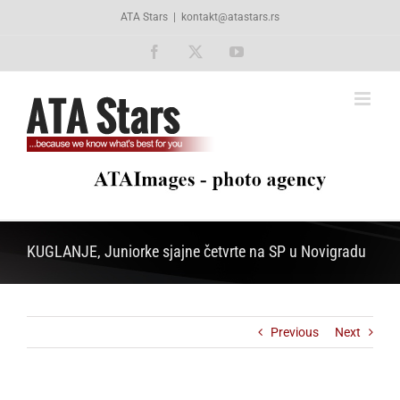
Skip
ATA Stars
|
kontakt@atastars.rs
to
content
Facebook
X
YouTube
KUGLANJE, Juniorke sjajne četvrte na SP u Novigradu
Previous
Next