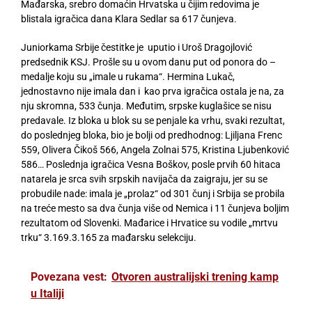
Mađarska, srebro domaćin Hrvatska u čijim redovima je
blistala igračica dana Klara Sedlar sa 617 čunjeva.
Juniorkama Srbije čestitke je uputio i Uroš Dragojlović
predsednik KSJ. Prošle su u ovom danu put od ponora do –
medalje koju su „imale u rukama“. Hermina Lukač,
jednostavno nije imala dan i kao prva igračica ostala je na, za
nju skromna, 533 čunja. Međutim, srpske kuglašice se nisu
predavale. Iz bloka u blok su se penjale ka vrhu, svaki rezultat,
do poslednjeg bloka, bio je bolji od predhodnog: Ljiljana Frenc
559, Olivera Čikoš 566, Angela Zolnai 575, Kristina Ljubenković
586… Poslednja igračica Vesna Boškov, posle prvih 60 hitaca
natarela je srca svih srpskih navijača da zaigraju, jer su se
probudile nade: imala je „prolaz“ od 301 čunj i Srbija se probila
na treće mesto sa dva čunja više od Nemica i 11 čunjeva boljim
rezultatom od Slovenki. Mađarice i Hrvatice su vodile „mrtvu
trku“ 3.169.3.165 za mađarsku selekciju.
Povezana vest:
Otvoren australijski trening kamp
u Italiji