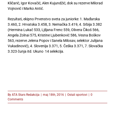
Kličarić, Igor Kovačić, Alen Kujundžić, dok su rezerve Milorad
Vojnović i Marko Antić.
Rezultati, ekipno Prvenstvo sveta za juniorke: 1. Mađarska
3.460, 2. Hrvatska 3.458, 3. Nemačka 3.419, 4. Srbija 3.382
(Hermina Lukač 533, Ljiljana Frenc 559, Olivera Čikoš 566,
Angela Zolnai 575, Kristine Ljubenković 586, Vesna Boškov
563, rezerve Jelena Popov i Sanela Milosav, selektor Julijana
Vukadinović), 4. Slovenija 3.371, 5. Češka 3.371, 7. Slovačka
3.323 čunja itd. Ukuno 14 selekcija.
By
ATA Stars Redakcija
|
maj 18th, 2016
|
Ostali sportovi
|
0
Comments