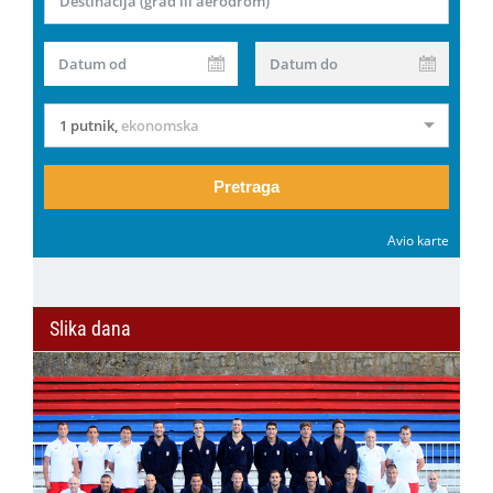
Destinacija (grad ili aerodrom)
Datum od
Datum do
1 putnik
,
ekonomska
Pretraga
Avio karte
Slika dana