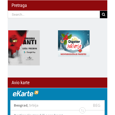
Pretraga
Search
for:
Avio karte
BEG
Beograd
,
Srbija