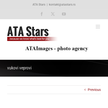
Skip
ATA Stars
|
kontakt@atastars.rs
to
content
Facebook
X
YouTube
vukovi veprovi
Previous