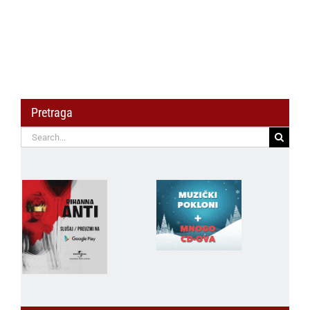
Pretraga
Search
for: