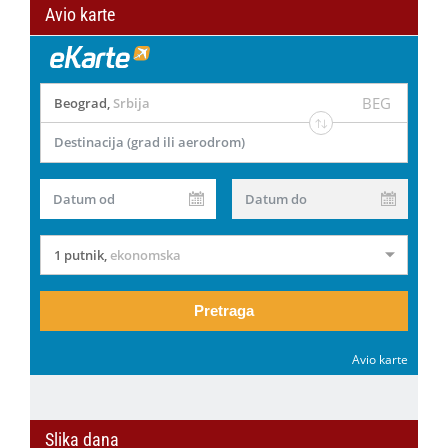
Avio karte
BEG
Beograd
,
Srbija
Destinacija (grad ili aerodrom)
Datum od
Datum do
1 putnik
,
ekonomska
Pretraga
Avio karte
Slika dana