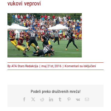
vukovi veprovi
na
By
ATA Stars Redakcija
|
maj 21st, 2016
|
Komentari su isključeni
vukovi
veprovi
Podeli preko društvenih mreža!
Facebook
X
Reddit
LinkedIn
Tumblr
Pinterest
Vk
Email