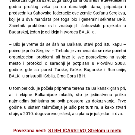
Velike zasluge za uzlet bugarskog šaha od sredine devedesetih
godna prošlog veka pa do današnjih dana, pripadaju i
predsedniku Šahovske federacije ove zemlje Stefanu Sergievu,
koji je u dva mandata pre toga bio i generalni sekretar BFŠ.
Začetnik praktično svih značajnijih šahovskih projekata u
Bugarskoj, jedan je od idejnih tvoraca BALK–a.
– Bilo je vreme da se šah na Balkanu stavi pod istu kapu –
počeo je priču Sergiev. – Trebalo je vremena da se reše početni
organizacioni problemi, ali brzo je sve postavljeno na svoje
mesto i protokol o saradnji je potpisan u Plovdivu 2008.
godine, gde su pored Turske, Grčke, Bugarske i Rumunije,
BALK–u pristupili i Srbija, Crna Gora i BiH.
U tom periodu je počela priprema terena za Balkanski gran pri,
ali i ekipne Balkanijade mladih, što je jedinstvena prilika
najmlađim šahistima sa ovih prostora za dokazivanje. Prve
godine, u sistem takmičenja je ušlo pet turnira, a kako stvari
stoje, u 2010. dogovoreno je šest, a u planu je još jedan ili dva.
Povezana vest:
STRELIČARSTVO, Strelom u metu