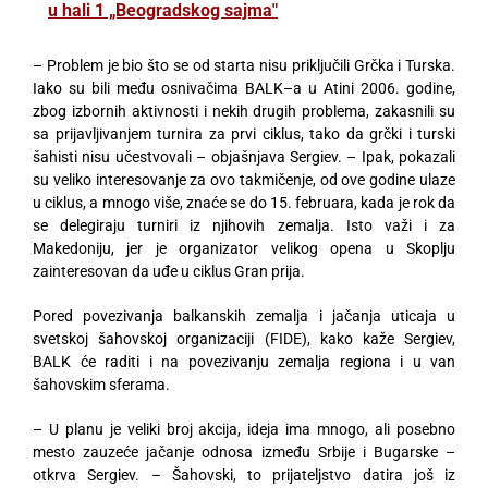
u hali 1 „Beogradskog sajma"
– Problem je bio što se od starta nisu priključili Grčka i Turska.
Iako su bili među osnivačima BALK–a u Atini 2006. godine,
zbog izbornih aktivnosti i nekih drugih problema, zakasnili su
sa prijavljivanjem turnira za prvi ciklus, tako da grčki i turski
šahisti nisu učestvovali – objašnjava Sergiev. – Ipak, pokazali
su veliko interesovanje za ovo takmičenje, od ove godine ulaze
u ciklus, a mnogo više, znaće se do 15. februara, kada je rok da
se delegiraju turniri iz njihovih zemalja. Isto važi i za
Makedoniju, jer je organizator velikog opena u Skoplju
zainteresovan da uđe u ciklus Gran prija.
Pored povezivanja balkanskih zemalja i jačanja uticaja u
svetskoj šahovskoj organizaciji (FIDE), kako kaže Sergiev,
BALK će raditi i na povezivanju zemalja regiona i u van
šahovskim sferama.
– U planu je veliki broj akcija, ideja ima mnogo, ali posebno
mesto zauzeće jačanje odnosa između Srbije i Bugarske –
otkrva Sergiev. – Šahovski, to prijateljstvo datira još iz