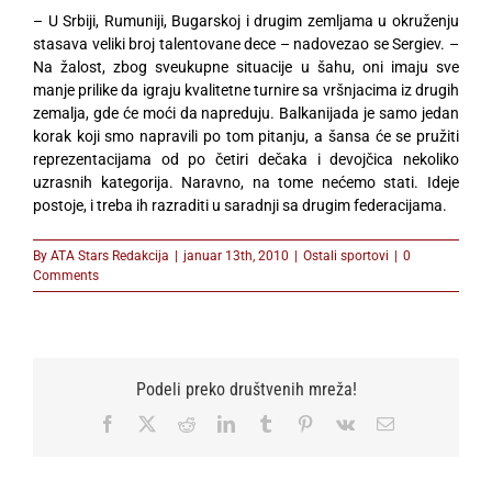
– U Srbiji, Rumuniji, Bugarskoj i drugim zemljama u okruženju
stasava veliki broj talentovane dece – nadovezao se Sergiev. –
Na žalost, zbog sveukupne situacije u šahu, oni imaju sve
manje prilike da igraju kvalitetne turnire sa vršnjacima iz drugih
zemalja, gde će moći da napreduju. Balkanijada je samo jedan
korak koji smo napravili po tom pitanju, a šansa će se pružiti
reprezentacijama od po četiri dečaka i devojčica nekoliko
uzrasnih kategorija. Naravno, na tome nećemo stati. Ideje
postoje, i treba ih razraditi u saradnji sa drugim federacijama.
By
ATA Stars Redakcija
|
januar 13th, 2010
|
Ostali sportovi
|
0
Comments
Podeli preko društvenih mreža!
Facebook
X
Reddit
LinkedIn
Tumblr
Pinterest
Vk
Email