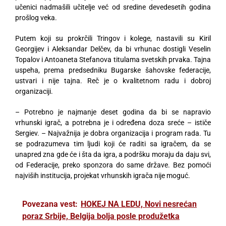
učenici nadmašili učitelje već od sredine devedesetih godina
prošlog veka.
Putem koji su prokrčili Tringov i kolege, nastavili su Kiril
Georgijev i Aleksandar Delčev, da bi vrhunac dostigli Veselin
Topalov i Antoaneta Stefanova titulama svetskih prvaka. Tajna
uspeha, prema predsedniku Bugarske šahovske federacije,
ustvari i nije tajna. Reč je o kvalitetnom radu i dobroj
organizaciji.
– Potrebno je najmanje deset godina da bi se napravio
vrhunski igrač, a potrebna je i određena doza sreće – ističe
Sergiev. – Najvažnija je dobra organizacija i program rada. Tu
se podrazumeva tim ljudi koji će raditi sa igračem, da se
unapred zna gde će i šta da igra, a podršku moraju da daju svi,
od Federacije, preko sponzora do same države. Bez pomoći
najviših institucija, projekat vrhunskih igrača nije moguć.
Povezana vest:
HOKEJ NA LEDU, Novi nesrećan
poraz Srbije, Belgija bolja posle produžetka