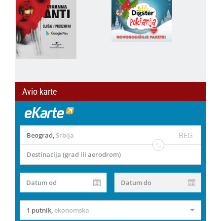
Avio karte
BEG
Beograd
,
Srbija
Destinacija (grad ili aerodrom)
Datum od
Datum do
1 putnik
,
ekonomska