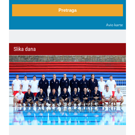
Pretraga
Avio karte
Slika dana