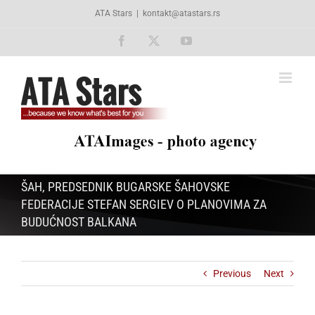
Skip
ATA Stars
|
kontakt@atastars.rs
to
content
Facebook
X
YouTube
ŠAH, PREDSEDNIK BUGARSKE ŠAHOVSKE
FEDERACIJE STEFAN SERGIEV O PLANOVIMA ZA
BUDUĆNOST BALKANA
Previous
Next