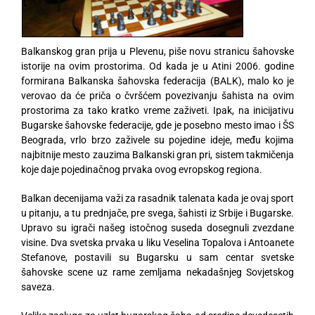
Balkanskog gran prija u Plevenu, piše novu stranicu šahovske
istorije na ovim prostorima. Od kada je u Atini 2006. godine
formirana Balkanska šahovska federacija (BALK), malo ko je
verovao da će priča o čvršćem povezivanju šahista na ovim
prostorima za tako kratko vreme zaživeti. Ipak, na inicijativu
Bugarske šahovske federacije, gde je posebno mesto imao i ŠS
Beograda, vrlo brzo zaživele su pojedine ideje, među kojima
najbitnije mesto zauzima Balkanski gran pri, sistem takmičenja
koje daje pojedinačnog prvaka ovog evropskog regiona.
Balkan decenijama važi za rasadnik talenata kada je ovaj sport
u pitanju, a tu prednjače, pre svega, šahisti iz Srbije i Bugarske.
Upravo su igrači našeg istočnog suseda dosegnuli zvezdane
visine. Dva svetska prvaka u liku Veselina Topalova i Antoanete
Stefanove, postavili su Bugarsku u sam centar svetske
šahovske scene uz rame zemljama nekadašnjeg Sovjetskog
saveza.