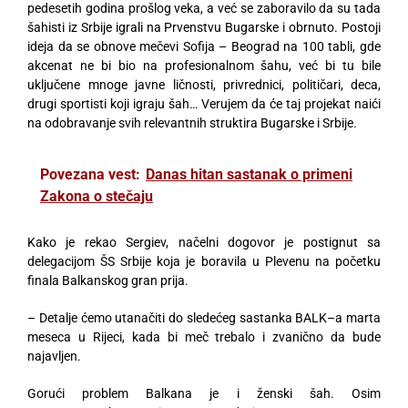
pedesetih godina prošlog veka, a već se zaboravilo da su tada
šahisti iz Srbije igrali na Prvenstvu Bugarske i obrnuto. Postoji
ideja da se obnove mečevi Sofija – Beograd na 100 tabli, gde
akcenat ne bi bio na profesionalnom šahu, već bi tu bile
uključene mnoge javne ličnosti, privrednici, političari, deca,
drugi sportisti koji igraju šah… Verujem da će taj projekat naići
na odobravanje svih relevantnih struktira Bugarske i Srbije.
Povezana vest:
Danas hitan sastanak o primeni
Zakona o stečaju
Kako je rekao Sergiev, načelni dogovor je postignut sa
delegacijom ŠS Srbije koja je boravila u Plevenu na početku
finala Balkanskog gran prija.
– Detalje ćemo utanačiti do sledećeg sastanka BALK–a marta
meseca u Rijeci, kada bi meč trebalo i zvanično da bude
najavljen.
Gorući problem Balkana je i ženski šah. Osim