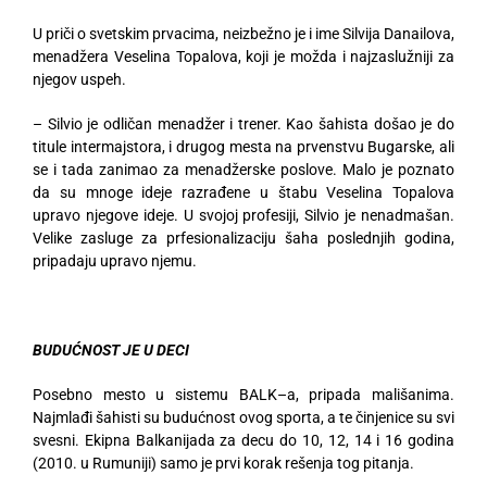
U priči o svetskim prvacima, neizbežno je i ime Silvija Danailova,
menadžera Veselina Topalova, koji je možda i najzaslužniji za
njegov uspeh.
– Silvio je odličan menadžer i trener. Kao šahista došao je do
titule intermajstora, i drugog mesta na prvenstvu Bugarske, ali
se i tada zanimao za menadžerske poslove. Malo je poznato
da su mnoge ideje razrađene u štabu Veselina Topalova
upravo njegove ideje. U svojoj profesiji, Silvio je nenadmašan.
Velike zasluge za prfesionalizaciju šaha poslednjih godina,
pripadaju upravo njemu.
BUDUĆNOST JE U DECI
Posebno mesto u sistemu BALK–a, pripada mališanima.
Najmlađi šahisti su budućnost ovog sporta, a te činjenice su svi
svesni. Ekipna Balkanijada za decu do 10, 12, 14 i 16 godina
(2010. u Rumuniji) samo je prvi korak rešenja tog pitanja.