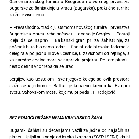
Osmomartovskog turnira u Beogradu i otvorenog prvenstva
Bugarske za šahistkinje u Vracu (Bugarska), praktično turnira
za žene više nema.
– Prevashodno, tradiciju Osmomartovskog turnira i prvenstva
Bugarske u Vracu treba sačuvati – dodao je Sergiev. – Postoji
ideja da se napravi i Balkanski gran pri za šahistkinje, za
početak bi to bio samo jedan – finalni, gde bi svaka federacija
delegirala po jednu ili dve učesnice, u zavisnosti od rejtinga, a
za naredne godine mora se napraviti projekat. Po tom pitanju,
nešto definitivno treba da se uradi.
Sergijev, kao uostalom i sve njegove kolege sa ovih prostora
slažu se u jednom – Balkan je konačno krenuo ka Evropi i
svetu. Šahovskom mestu koje mu pripada… I. Radojević
BEZ POMOĆI DRŽAVE NEMA VRHUNSKOG ŠAHA
Bugarski šahisti su decenijama važili za jedne od najjačih na
planeti. Upijali su znanje od istoka i zapada (SSSR i SFRJ), da bi