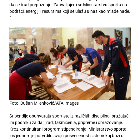
da se trud prepoznaje. Zahvaljujem se Ministarstvu sporta na
podršci, energiji i resursima koji se ulažu u nas kao mlade nade.
“
Foto: Dušan Milenković/ATA Images
Stipendije obuhvataju sportiste iz različitih disciplina, pružajući
im podršku za dalji rad, takmičenja, pripreme i obrazovanje.
Kroz kontinuirani program stipendiranja, Ministarstvo sporta
još jednom je potvrdilo svoju posvećenost sistemskoj brizi o