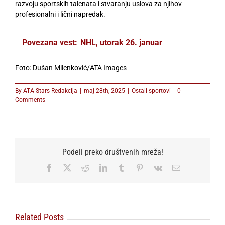
razvoju sportskih talenata i stvaranju uslova za njihov
profesionalni i lični napredak.
Povezana vest:
NHL, utorak 26. januar
Foto: Dušan Milenković/ATA Images
By
ATA Stars Redakcija
|
maj 28th, 2025
|
Ostali sportovi
|
0
Comments
Podeli preko društvenih mreža!
Facebook
X
Reddit
LinkedIn
Tumblr
Pinterest
Vk
Email
Related Posts