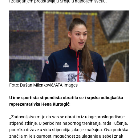
i zalaganjem predstavljaju Srbiju u najboljem svetlu.
Foto: Dušan Milenković/ATA Images
U ime sportista stipendista obratila se i srpska odbojkaška
reprezentativka Hena Kurtagić:
,,Zadovoljstvo mi je da vas se obratim iz uloge prošlogodišnje
stipendistkinje. U periodima napornog treniranja, rada i učenja,
podrška države u vidu stipendija jako je značajna. Ova podrška
značila mi je sigurnost, mogućnost za ulaganje u sebe i znak