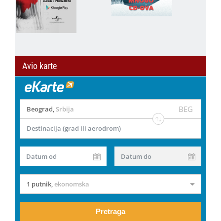
Avio karte
BEG
Beograd
,
Srbija
Destinacija (grad ili aerodrom)
Datum od
Datum do
1 putnik
,
ekonomska
Pretraga