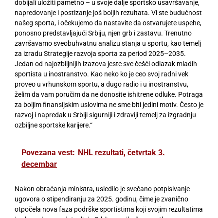
dobijali uložiti pametno – u svoje dalje sportsko usavršavanje,
napredovanje i postizanje još boljih rezultata. Vi ste budućnost
našeg sporta, i očekujemo da nastavite da ostvarujete uspehe,
ponosno predstavljajući Srbiju, njen grb i zastavu. Trenutno
završavamo sveobuhvatnu analizu stanja u sportu, kao temelj
za izradu Strategije razvoja sporta za period 2025–2035.
Jedan od najozbiljnijih izazova jeste sve češći odlazak mladih
sportista u inostranstvo. Kao neko ko je ceo svoj radni vek
proveo u vrhunskom sportu, a dugo radio i u inostranstvu,
želim da vam poručim da ne donosite ishitrene odluke. Potraga
za boljim finansijskim uslovima ne sme biti jedini motiv. Često je
razvoj i napredak u Srbiji sigurniji i zdraviji temelj za izgradnju
ozbiljne sportske karijere.“
Povezana vest:
NHL rezultati, četvrtak 3.
decembar
Nakon obraćanja ministra, usledilo je svečano potpisivanje
ugovora o stipendiranju za 2025. godinu, čime je zvanično
otpočela nova faza podrške sportistima koji svojim rezultatima