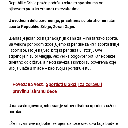
Republike Srbije pruža podršku mladim sportistima na
njihovom putu ka vrhunskim rezultatima.
U uvodnom delu ceremonije, prisutnima se obratio ministar
sporta Republike Srbije, Zoran Gajić:
„Danas je jedan od najznačajnijih dana za Ministarstvo sporta.
Sa velikim ponosom dodeljujemo stipendije za 434 sportistkinje
i sportiste, što je najveći broj stipendista u istoriji. Ove
stipendije nisu privilegija, već velika odgovornost. One dolaze
direktno od države, a ne od saveza, i simbol su poverenja koje
Srbija ulaže u mlade – kao svoju sportsku elitu.”
Povezana vest:
Sportisti u akciji za zdravu i
pravilnu ishranu dece
U nastavku govora, ministar je stipendistima uputio snažnu
poruku:
,,Želim vam sve najbolje i verujem da ćete sredstva koja budete