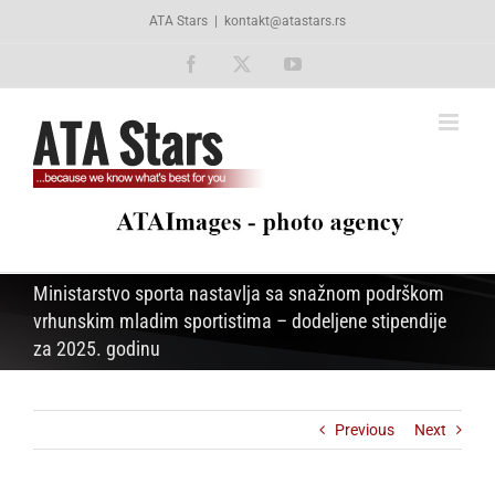
Skip
ATA Stars
|
kontakt@atastars.rs
to
content
Facebook
X
YouTube
Ministarstvo sporta nastavlja sa snažnom podrškom
vrhunskim mladim sportistima – dodeljene stipendije
za 2025. godinu
Previous
Next