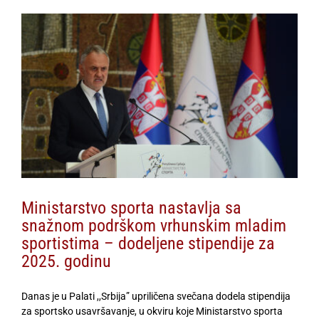
View
Larger
Image
Ministarstvo sporta nastavlja sa
snažnom podrškom vrhunskim mladim
sportistima – dodeljene stipendije za
2025. godinu
Danas je u Palati ,,Srbija” upriličena svečana dodela stipendija
za sportsko usavršavanje, u okviru koje Ministarstvo sporta