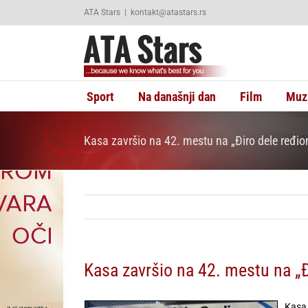
Skip
ATA Stars
|
kontakt@atastars.rs
to
content
Sport
Na današnji dan
Film
Muz
Kasa završio na 42. mestu na „Điro dele ređio
Kasa završio na 42. mestu na „Đ
Kasa 