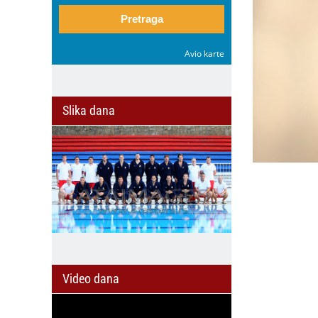
Pretraga
Avio karte
Slika dana
Video dana
il