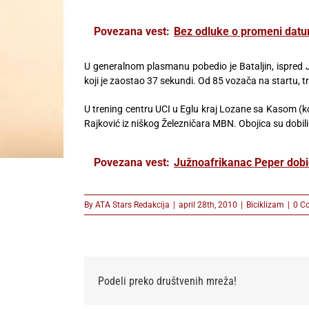
Povezana vest:
Bez odluke o promeni datu
U generalnom plasmanu pobedio je Bataljin, ispred Ja
koji je zaostao 37 sekundi. Od 85 vozača na startu, tr
U trening centru UCI u Eglu kraj Lozane sa Kasom (ko
Rajković iz niškog Železničara MBN. Obojica su dobili
Povezana vest:
Južnoafrikanac Peper dobi
By
ATA Stars Redakcija
|
april 28th, 2010
|
Biciklizam
|
0 C
Podeli preko društvenih mreža!