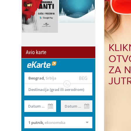
Avio karte
BEG
Beograd
,
Srbija
Destinacija (grad ili aerodrom)
Datum od
Datum do
1 putnik
,
ekonomska