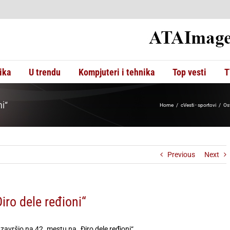
ika
U trendu
Kompjuteri i tehnika
Top vesti
T
ni“
Home
cVesti - sportovi
Ost
Previous
Next
iro dele ređioni“
završio na 42. mestu na „Điro dele ređioni“