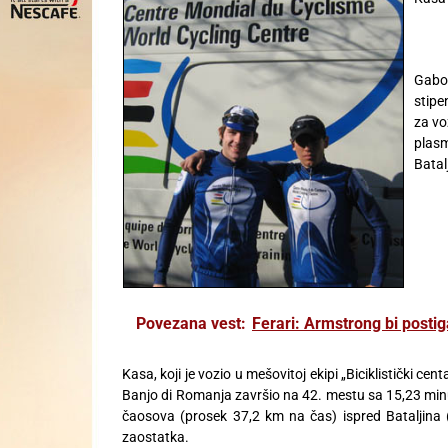
Gabor
stipe
za vo
plas
Batal
Povezana vest:
Ferari: Armstrong bi postig
Kasa, koji je vozio u mešovitoj ekipi „Biciklistički 
Banjo di Romanja završio na 42. mestu sa 15,23 minu
čaosova (prosek 37,2 km na čas) ispred Bataljina (I
zaostatka.