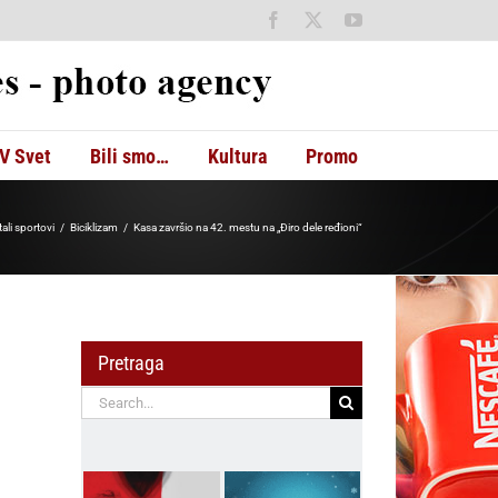
Facebook
X
YouTube
V Svet
Bili smo…
Kultura
Promo
ali sportovi
Biciklizam
Kasa završio na 42. mestu na „Điro dele ređioni“
Pretraga
Search
for: