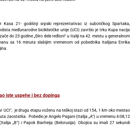
 Kasa 21- godišnji srpski reprezentativac iz subotičkog Spartaka,
ndista međunarodne biciklističke unije (UCI) završio je trku Kupa nacija
zače do 23 godine „Điro dele ređioni“ u Italiji na 42. mestu u generalnom
manu sa 16 minuta slabijim vremenom od pobednika Italijana Enrika
jina.
ao iste uspehe i bez dopinga
centar UCI“, je drugu etapu voženu na teškoj stazi od 154, 1 km oko mestao
ta zaostatka. Pobedio je Angelo Pagani (Italija „A“) u vremenu 4:08,12
talija „B“) i Papok Biarheija (Belorusija). Obojica su imali 27 sekundi