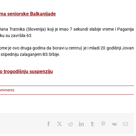
ma seniorske Balkanijade
na Tratnika (Slovenija) koji je imao 7 sekundi slabije vreme i Paganija
ku su završila 63.
me je ovo druga godina da boravi u centru) je i mladi 20 godišnji Jovan
 stipedniju zalaganjem BS Srbije.
o trogodišnju suspenziju
omments
Facebook
X
Reddit
LinkedIn
Tumblr
Pinterest
Vk
Ema