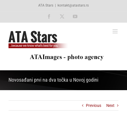
Skip
ATA Stars
|
kontakt@atastars.rs
to
content
Facebook
X
YouTube
Novosađani prvi na dva točka u Novoj godini
Previous
Next