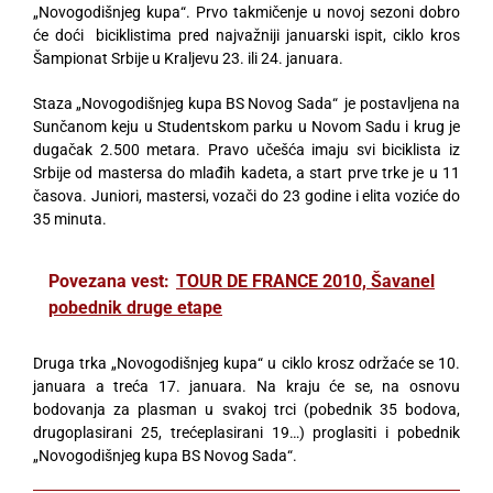
„Novogodišnjeg kupa“. Prvo takmičenje u novoj sezoni dobro
će doći biciklistima pred najvažniji januarski ispit, ciklo kros
Šampionat Srbije u Kraljevu 23. ili 24. januara.
Staza „Novogodišnjeg kupa BS Novog Sada“ je postavljena na
Sunčanom keju u Studentskom parku u Novom Sadu i krug je
dugačak 2.500 metara. Pravo učešća imaju svi biciklista iz
Srbije od mastersa do mlađih kadeta, a start prve trke je u 11
časova. Juniori, mastersi, vozači do 23 godine i elita voziće do
35 minuta.
Povezana vest:
TOUR DE FRANCE 2010, Šavanel
pobednik druge etape
Druga trka „Novogodišnjeg kupa“ u ciklo krosz održaće se 10.
januara a treća 17. januara. Na kraju će se, na osnovu
bodovanja za plasman u svakoj trci (pobednik 35 bodova,
drugoplasirani 25, trećeplasirani 19…) proglasiti i pobednik
„Novogodišnjeg kupa BS Novog Sada“.