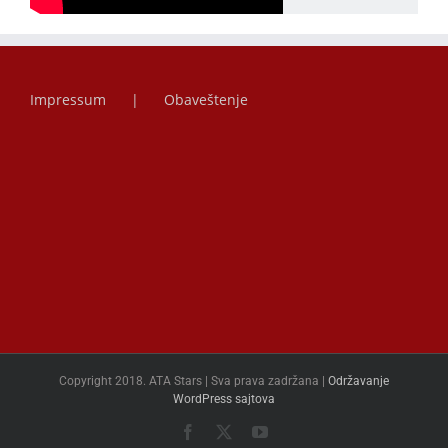
Impressum
Obaveštenje
Copyright 2018. ATA Stars | Sva prava zadržana |
Održavanje
WordPress sajtova
Facebook
X
YouTube