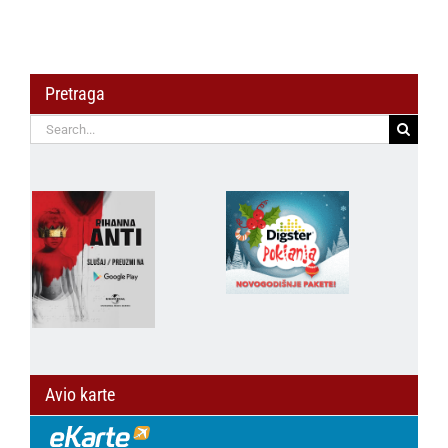
Pretraga
Search
for:
Avio karte