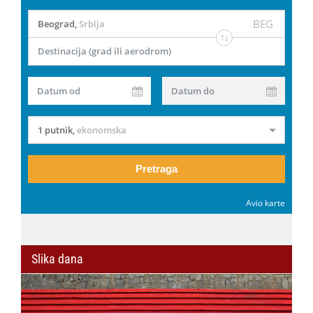
BEG
Beograd
,
Srbija
Destinacija (grad ili aerodrom)
Datum od
Datum do
1 putnik
,
ekonomska
Pretraga
Avio karte
Slika dana