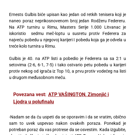
Ernests Gulbis biće upisan kao jedan od retkih tenisera koji je
naneo poraz neprikosnovenom broj jedan Rodžeru Federeru.
Na ATP turniru u Rimu, Masters Serije 1.000 Litvanac je
iskoristio sedmu meč-loptu u susretu protiv Federera za
najveću pobedu u njegovoj karijeri I pobedu koja ga je odvela u
treće kolo turnira u RImu.
Gulbis je 40. na ATP listi a pobedio je Federera sa sa 2:1 u
setovima (2-6, 6-1, 7-5) i tako ostvario petu pobedu u karijeri
protiv nekog od igrača iz Top 10, a prvu protiv vodećeg na listi
u drugom međusobnom meču.
Povezana vest:
ATP VAŠINGTON, Zimonjić i
Ljodra u polufinalu
-Nadam se da ću uspeti da se oporavim i da se vratim, obično
sam to uvek uspevao nakon ovakvih poraza. Ponekad je
potreban poraz da vas protrese da se osvestim. Kada izgubite,