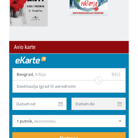
Avio karte
BEG
Beograd
,
Srbija
Destinacija (grad ili aerodrom)
Datum od
Datum do
1 putnik
,
ekonomska