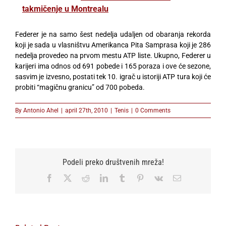
takmičenje u Montrealu
Federer je na samo šest nedelja udaljen od obaranja rekorda
koji je sada u vlasništvu Amerikanca Pita Samprasa koji je 286
nedelja provedeo na prvom mestu ATP liste. Ukupno, Federer u
karijeri ima odnos od 691 pobede i 165 poraza i ove će sezone,
sasvim je izvesno, postati tek 10. igrač u istoriji ATP tura koji će
probiti “magičnu granicu” od 700 pobeda.
By
Antonio Ahel
|
april 27th, 2010
|
Tenis
|
0 Comments
Podeli preko društvenih mreža!
Facebook
X
Reddit
LinkedIn
Tumblr
Pinterest
Vk
Email