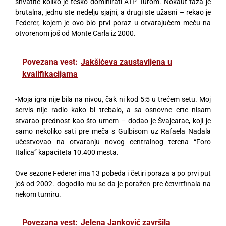
shvatite koliko je teško dominirati ATP Turom. Nokaut faza je
brutalna, jednu ste nedelju sjajni, a drugi ste užasni – rekao je
Federer, kojem je ovo bio prvi poraz u otvarajućem meču na
otvorenom još od Monte Carla iz 2000.
Povezana vest:
Jakšićeva zaustavljena u
kvalifikacijama
-Moja igra nije bila na nivou, čak ni kod 5:5 u trećem setu. Moj
servis nije radio kako bi trebalo, a sa osnovne crte nisam
stvarao prednost kao što umem – dodao je Švajcarac, koji je
samo nekoliko sati pre meča s Gulbisom uz Rafaela Nadala
učestvovao na otvaranju novog centralnog terena “Foro
Italica” kapaciteta 10.400 mesta.
Ove sezone Federer ima 13 pobeda i četiri poraza a po prvi put
još od 2002. dogodilo mu se da je poražen pre četvrtfinala na
nekom turniru.
Povezana vest:
Jelena Janković završila