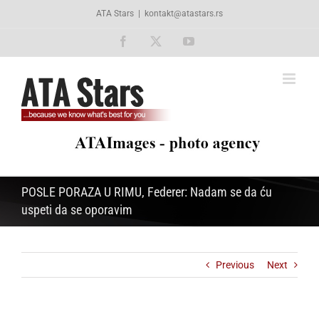
Skip
ATA Stars
|
kontakt@atastars.rs
to
content
Facebook
X
YouTube
POSLE PORAZA U RIMU, Federer: Nadam se da ću
uspeti da se oporavim
Previous
Next