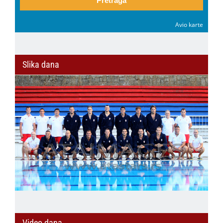
Pretraga
Avio karte
Slika dana
Video dana