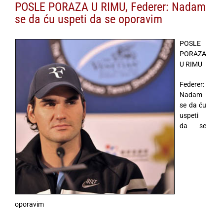
POSLE PORAZA U RIMU, Federer: Nadam
se da ću uspeti da se oporavim
POSLE
PORAZA
U RIMU
Federer:
Nadam
se da ću
uspeti
da se
oporavim