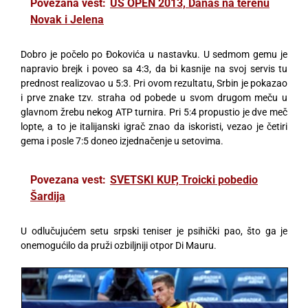
Povezana vest:
US OPEN 2013, Danas na terenu
Novak i Jelena
Dobro je počelo po Đokovića u nastavku. U sedmom gemu je
napravio brejk i poveo sa 4:3, da bi kasnije na svoj servis tu
prednost realizovao u 5:3. Pri ovom rezultatu, Srbin je pokazao
i prve znake tzv. straha od pobede u svom drugom meču u
glavnom žrebu nekog ATP turnira. Pri 5:4 propustio je dve meč
lopte, a to je italijanski igrač znao da iskoristi, vezao je četiri
gema i posle 7:5 doneo izjednačenje u setovima.
Povezana vest:
SVETSKI KUP, Troicki pobedio
Šardija
U odlučujućem setu srpski teniser je psihički pao, što ga je
onemogućilo da pruži ozbiljniji otpor Di Mauru.