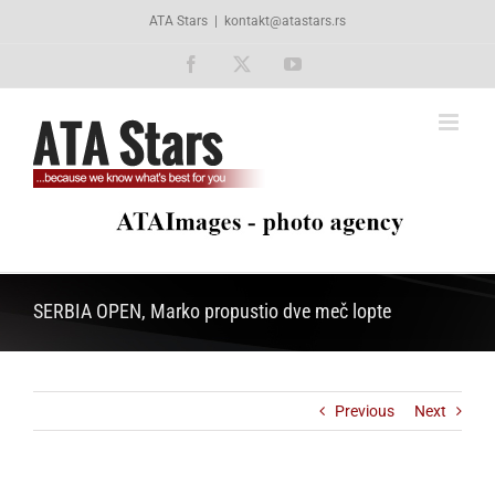
Skip
ATA Stars
|
kontakt@atastars.rs
to
content
Facebook
X
YouTube
SERBIA OPEN, Marko propustio dve meč lopte
Previous
Next