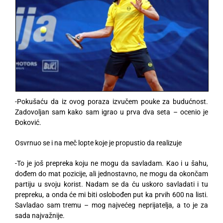
-Pokušaću da iz ovog poraza izvučem pouke za budućnost.
Zadovoljan sam kako sam igrao u prva dva seta – ocenio je
Đoković.
Osvrnuo se i na meč lopte koje je propustio da realizuje
-To je još prepreka koju ne mogu da savladam. Kao i u šahu,
dođem do mat pozicije, ali jednostavno, ne mogu da okončam
partiju u svoju korist. Nadam se da ću uskoro savladati i tu
prepreku, a onda će mi biti oslobođen put ka prvih 600 na listi.
Savladao sam tremu – mog najvećeg neprijatelja, a to je za
sada najvažnije.