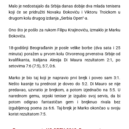
Malo je nedostajalo da Srbija danas dobije dva mlada tenisera
koji će se pridružiti Novaku Đokoviću i Viktoru Troickom u
drugom kolu drugog izdanja „Serbia Open“-a.
Ono što je pošlo za rukom Filipu Krajinoviću, izmaklo je Marku
Đokoviću.
18-godišnji Beograđanin je posle velike borbe (dva sata i 25
minuta) poražen u prvom kolu Otvorenog prvenstva Srbije od
kvalifikanta, Italijana Alesija Di Maura rezultatom 2:1, po
setovima 7:6 (7:5), 5:7, 0:6.
Marko je bio taj koji je napravio prvi brejk i poveo sam 3:1.
Nešto kasnije tu prednost je doveo do 5:2. Di Mauro se nije
predavao, uzvratio je brejkom, a potom izjednačio na 5:5. U
narednom gemu, srpski teniser je izgubio svoj servis, da bi
potom odigrao fantastičan gem i brejknuo rivala bez
izgubljenog poena za 6:6. Taj-brejk je Marko okončao u svoju
korist rezultatom 7:5.