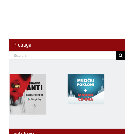
u Čile
Pretraga
Search
for: