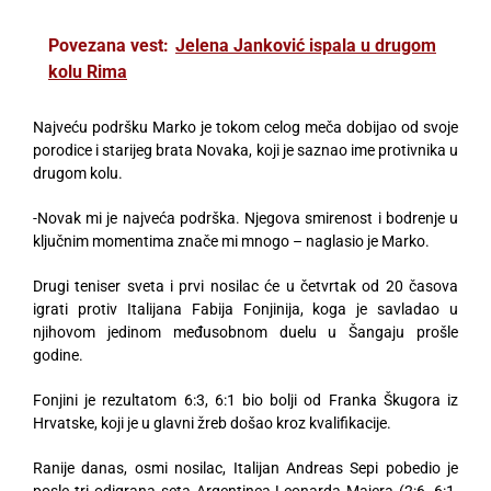
Povezana vest:
Jelena Janković ispala u drugom
kolu Rima
Najveću podršku Marko je tokom celog meča dobijao od svoje
porodice i starijeg brata Novaka, koji je saznao ime protivnika u
drugom kolu.
-Novak mi je najveća podrška. Njegova smirenost i bodrenje u
ključnim momentima znače mi mnogo – naglasio je Marko.
Drugi teniser sveta i prvi nosilac će u četvrtak od 20 časova
igrati protiv Italijana Fabija Fonjinija, koga je savladao u
njihovom jedinom međusobnom duelu u Šangaju prošle
godine.
Fonjini je rezultatom 6:3, 6:1 bio bolji od Franka Škugora iz
Hrvatske, koji je u glavni žreb došao kroz kvalifikacije.
Ranije danas, osmi nosilac, Italijan Andreas Sepi pobedio je