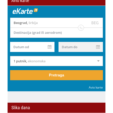
Avio karte
BEG
Beograd
,
Srbija
Destinacija (grad ili aerodrom)
Datum od
Datum do
1 putnik
,
ekonomska
Pretraga
Avio karte
Slika dana