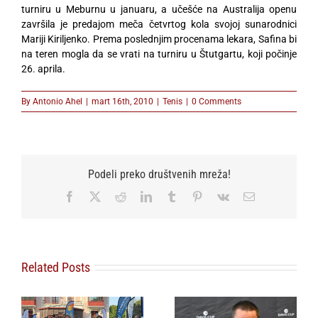
turniru u Meburnu u januaru, a učešće na Australija openu
završila je predajom meča četvrtog kola svojoj sunarodnici
Mariji Kiriljenko. Prema poslednjim procenama lekara, Safina bi
na teren mogla da se vrati na turniru u Štutgartu, koji počinje
26. aprila.
By
Antonio Ahel
|
mart 16th, 2010
|
Tenis
|
0 Comments
Podeli preko društvenih mreža!
Facebook
X
Reddit
LinkedIn
Tumblr
Pinterest
Vk
Email
Related Posts