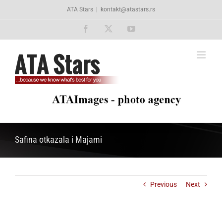
Skip
ATA Stars
|
kontakt@atastars.rs
to
content
Facebook
X
YouTube
Safina otkazala i Majami
Previous
Next