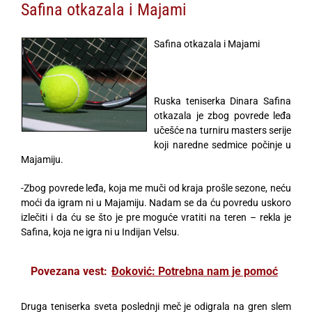
Safina otkazala i Majami
Safina otkazala i Majami
Ruska teniserka Dinara Safina
otkazala je zbog povrede leđa
učešće na turniru masters serije
koji naredne sedmice počinje u
Majamiju.
-Zbog povrede leđa, koja me muči od kraja prošle sezone, neću
moći da igram ni u Majamiju. Nadam se da ću povredu uskoro
izlečiti i da ću se što je pre moguće vratiti na teren – rekla je
Safina, koja ne igra ni u Indijan Velsu.
Povezana vest:
Đoković: Potrebna nam je pomoć
Druga teniserka sveta poslednji meč je odigrala na gren slem