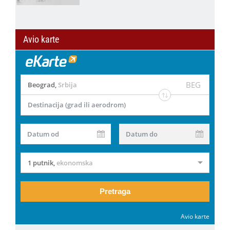
Avio karte
BEG
Beograd
,
Srbija
Destinacija (grad ili aerodrom)
Datum od
Datum do
1 putnik
,
ekonomska
Pretraga
Avio karte