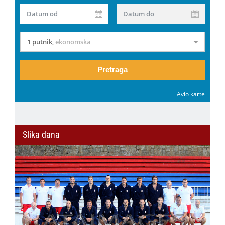
Datum od
Datum do
1 putnik
,
ekonomska
Pretraga
Avio karte
Slika dana