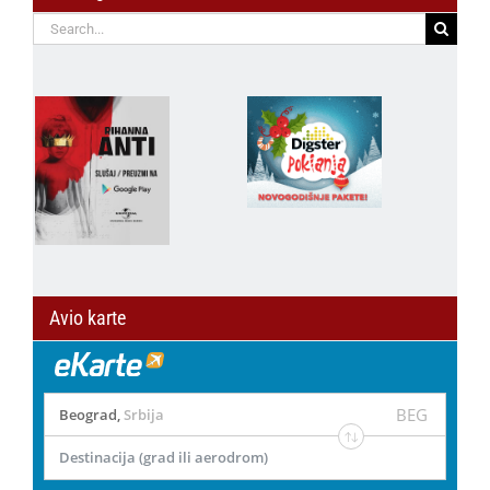
Search
for:
Avio karte
BEG
Beograd
,
Srbija
Destinacija (grad ili aerodrom)