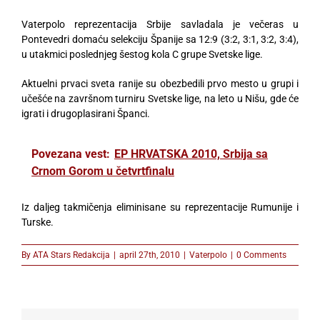
Vaterpolo reprezentacija Srbije savladala je večeras u
Pontevedri domaću selekciju Španije sa 12:9 (3:2, 3:1, 3:2, 3:4),
u utakmici poslednjeg šestog kola C grupe Svetske lige.
Aktuelni prvaci sveta ranije su obezbedili prvo mesto u grupi i
učešće na završnom turniru Svetske lige, na leto u Nišu, gde će
igrati i drugoplasirani Španci.
Povezana vest:
EP HRVATSKA 2010, Srbija sa
Crnom Gorom u četvrtfinalu
Iz daljeg takmičenja eliminisane su reprezentacije Rumunije i
Turske.
By
ATA Stars Redakcija
|
april 27th, 2010
|
Vaterpolo
|
0 Comments