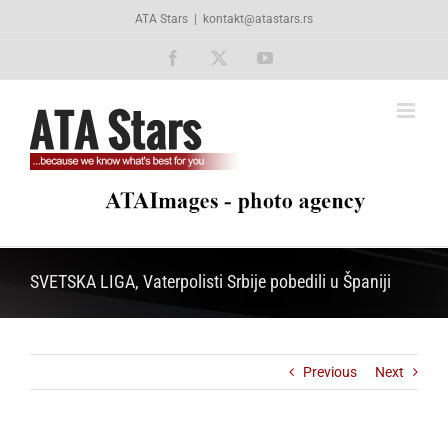
Skip
ATA Stars
|
kontakt@atastars.rs
to
content
Facebook
X
YouTube
SVETSKA LIGA, Vaterpolisti Srbije pobedili u Španiji
Previous
Next