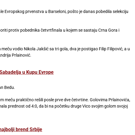
nale Evropskog prvenstva u Barseloni, pošto je danas pobedila selekciju
riti protiv pobednika četvrtfinala u kojem se sastaju Crna Gora i
u vodio Nikola Jakšić sa tri gola, dva je postigao Filip Filipović, a u
ndrija Prlainović.
i Sabadelja u Kupu Evrope
jan Bedu.
m meču praktično rešili posle prve dve četvrtine. Golovima Prlainovića,
 imala prednost od 4:0, da bi na početku druge Vico svojim golom svojoj
ajbolji brend Srbije