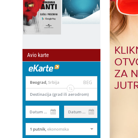
Avio karte
BEG
Beograd
,
Srbija
Destinacija (grad ili aerodrom)
Datum od
Datum do
1 putnik
,
ekonomska