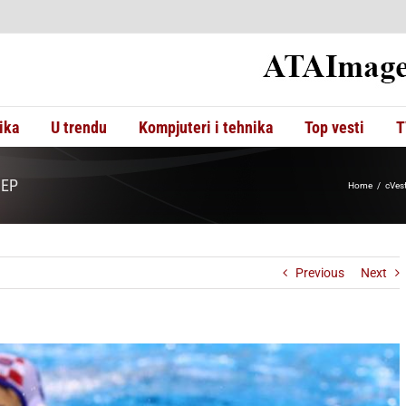
ika
U trendu
Kompjuteri i tehnika
Top vesti
T
 EP
Home
cVest
Previous
Next