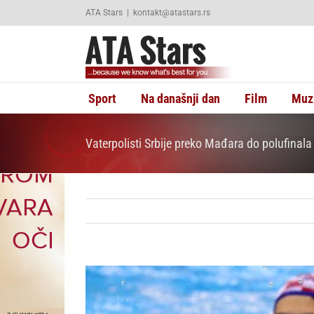
Skip
ATA Stars
|
kontakt@atastars.rs
to
content
Sport
Na današnji dan
Film
Muz
Vaterpolisti Srbije preko Mađara do polufinala
View
Larger
Image