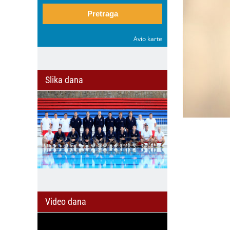
Pretraga
Avio karte
Slika dana
Video dana