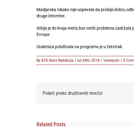
Madjarska nikako nije uspevala da probije dobru odbra
druge četvrtine.
Srbija je do kraja meča bez većih problema zadržala
Evrope.
Utakmica polufinala na programu je u četvrtak.
By
ATA Stars Redakcija
|
jul 24th, 2018
|
Vaterpolo
|
0 Com
Podeli preko društvenih mreža!
Related Posts