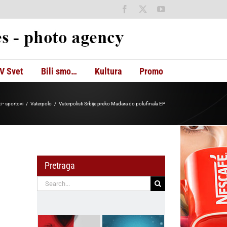
Facebook
X
YouTube
V Svet
Bili smo…
Kultura
Promo
i - sportovi
Vaterpolo
Vaterpolisti Srbije preko Mađara do polufinala EP
Pretraga
Search
for: