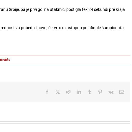
nu Srbije, pa je prvi gol na utakmici postigla tek 24 sekundi pre kraja
 prednost za pobedu i novo, četvrto uzastopno polufinale šampionata
ments
Facebook
X
Reddit
LinkedIn
Tumblr
Pinterest
Vk
Ema