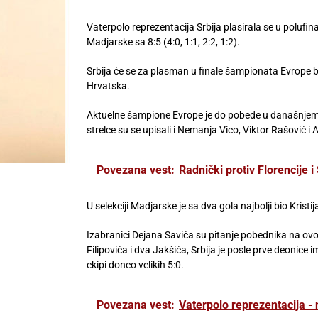
Vaterpolo reprezentacija Srbija plasirala se u polufi
Madjarske sa 8:5 (4:0, 1:1, 2:2, 1:2).
Srbija će se za plasman u finale šampionata Evrope bo
Hrvatska.
Aktuelne šampione Evrope je do pobede u današnjem meč
strelce su se upisali i Nemanja Vico, Viktor Rašović i A
Povezana vest:
Radnički protiv Florencije 
U selekciji Madjarske je sa dva gola najbolji bio Kristi
Izabranici Dejana Savića su pitanje pobednika na ovo
Filipovića i dva Jakšića, Srbija je posle prve deonice
ekipi doneo velikih 5:0.
Povezana vest:
Vaterpolo reprezentacija - n