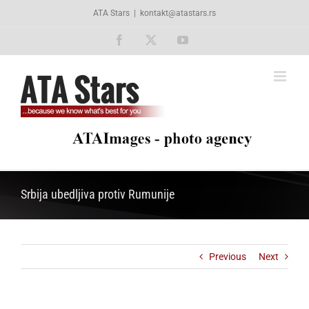
Skip
ATA Stars
|
kontakt@atastars.rs
to
content
Facebook
X
YouTube
Srbija ubedljiva protiv Rumunije
Previous
Next