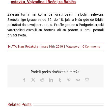
ostavku, Vojvodina i Bečej za Babića
Završni turnir na kome će igrati osam najboljih selekcija
Svetske lige igraće se od 12. do 18. jula u Nišu gde će Srbija
pokušati da osvoji petu titulu. Prošle godine u Podgorici srpski
vaterpolisti osvojili su bronzu, ali su potom u Rimu postali
prvaci sveta.
By
ATA Stars Redakcija
|
mart 16th, 2010
|
Vaterpolo
|
0 Comments
Podeli preko društvenih mreža!
Facebook
X
Reddit
LinkedIn
Tumblr
Pinterest
Vk
Email
Related Posts