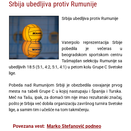
Srbija ubedljiva protiv Rumunije
Srbija ubedljiva protiv Rumunije
Vaterpolo reprezentacija Srbije
pobedila je večeras u
beogradskom sportskom centru
Tašmajdan selekciju Rumunije sa
ubedljivih 18:5 (5:1, 4:2, 5:1, 4:1) u petom kolu Grupe C Svetske
lige.
Pobeda nad Rumunijom Srbiji je obezbedila osvajanje prvog
mesta na tabeli Grupe C u kojoj nastupaju i Španija i Turska.
Meč na Tašu, ipak, za domaći tim nije imao rezultatski značaj,
pošto je Srbija već dobila organizaciju završnog turnira Svetske
lige, a samim tim i učešće na tom takmičenju.
Povezana vest:
Marko Stefanović podneo