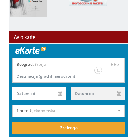
Avio karte
BEG
Beograd
,
Srbija
Destinacija (grad ili aerodrom)
Datum od
Datum do
1 putnik
,
ekonomska
Pretraga