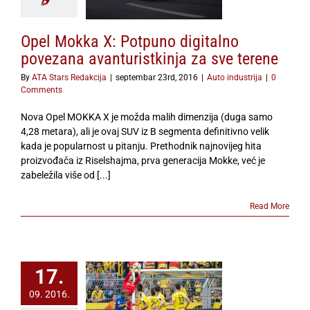
terene
to industrija
Opel Mokka X: Potpuno digitalno
povezana avanturistkinja za sve terene
By
ATA Stars Redakcija
|
septembar 23rd, 2016
|
Auto industrija
|
0
Comments
Nova Opel MOKKA X je možda malih dimenzija (duga samo
4,28 metara), ali je ovaj SUV iz B segmenta definitivno velik
kada je popularnost u pitanju. Prethodnik najnovijeg hita
proizvođača iz Riselshajma, prva generacija Mokke, već je
zabeležila više od [...]
Read More
17.
09. 2016.
ljive pobede