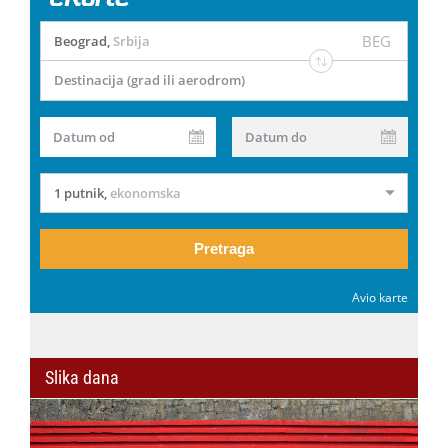
BEG
Beograd
,
Srbija
Destinacija (grad ili aerodrom)
Datum od
Datum do
1 putnik
,
ekonomska
Pretraga
Avio karte
Slika dana