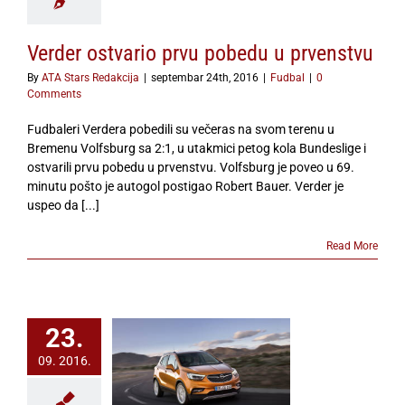
Verder ostvario prvu pobedu u prvenstvu
By
ATA Stars Redakcija
|
septembar 24th, 2016
|
Fudbal
|
0
Comments
Fudbaleri Verdera pobedili su večeras na svom terenu u
Bremenu Volfsburg sa 2:1, u utakmici petog kola Bundeslige i
ostvarili prvu pobedu u prvenstvu. Volfsburg je poveo u 69.
minutu pošto je autogol postigao Robert Bauer. Verder je
uspeo da [...]
Read More
23.
okka X: Potpuno
09. 2016.
alno povezana
istkinja za sve