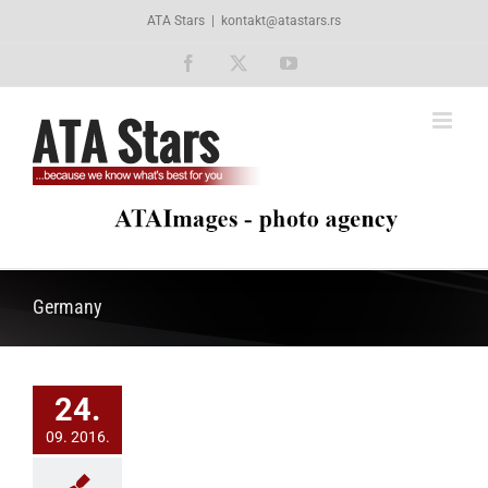
Skip
ATA Stars
|
kontakt@atastars.rs
to
content
Facebook
X
YouTube
Germany
24.
09. 2016.