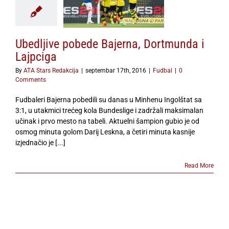
a, Dortmunda i
Lajpciga
Fudbal
Ubedljive pobede Bajerna, Dortmunda i
Lajpciga
By
ATA Stars Redakcija
|
septembar 17th, 2016
|
Fudbal
|
0
Comments
Fudbaleri Bajerna pobedili su danas u Minhenu Ingolštat sa
3:1, u utakmici trećeg kola Bundeslige i zadržali maksimalan
učinak i prvo mesto na tabeli. Aktuelni šampion gubio je od
osmog minuta golom Darij Leskna, a četiri minuta kasnije
izjednačio je [...]
Read More