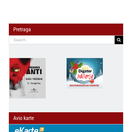
Pretraga
Search
for:
Avio karte