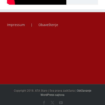
Impressum
Obaveštenje
Copyright 2018. ATA Stars | Sva prava zadržana |
Održavanje
WordPress sajtova
Facebook
X
YouTube