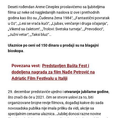
Deseti rođendan Arene Cineplex proslavićemo sa ljubiteljima
filma uz neke od najgledanijih naslova iz ove i prethodnih
godina kao što su „Čudesna žena 1984“, „Fantastični povratak
u Oz“, „Lesi se vraća kući“, „Ljubav, venčanje i druga očajanja“,
„Vikend sa ćaletom“, „Trolovi: Svetska turneja“, „Prevodioci“,
„Južni vetar“, „Taksi bluz“…
Ulaznice po ceni od 150 dinara u prodaji su na blagajni
bioskopa
.
Povezana vest:
Predstavljen Bašta Fest i
dodeljena nagrada za film Nađe Petrović na
Adriatic Film Festivalu u Italiji
29. decembar predstaviće ujedno i
otvaranje jubilarne godine
,
što znači da će u 2021. čim se stvore uslovi za to, biti
organizovane brojne revije filmova, događaji kakve do sada
novosadska publika nije imala priliku da vidi, akcije sa
specijalnim cenama ulaznica…Jubilej donosi razne novine