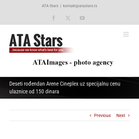
Skip
ATA Stars
|
kontakt@atastars.rs
to
content
Facebook
X
YouTube
Deseti rođendan Arene Cineplex uz specijalnu cenu
ulaznice od 150 dinara
Previous
Next