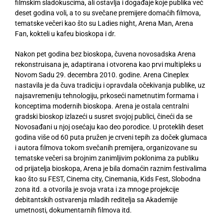
filmskim sladokuscima, ali ostavlja i događaje koje publika već
deset godina voli, a to su svečane premijere domaćih filmova,
tematske večeri kao što su Ladies night, Arena Man, Arena
Fan, kokteli u kafeu bioskopa i dr.
Nakon pet godina bez bioskopa, čuvena novosadska Arena
rekonstruisana je, adaptirana i otvorena kao prvi multipleks u
Novom Sadu 29. decembra 2010. godine. Arena Cineplex
nastavila je da čuva tradiciju i opravdala očekivanja publike, uz
najsavremeniju tehnologiju, prkoseći nametnutim formama i
konceptima modernih bioskopa. Arena je ostala centralni
gradski bioskop izlazeći u susret svojoj publici, čineći da se
Novosađani u njoj osećaju kao deo porodice. U proteklih deset
godina više od 60 puta pružen je crveni tepih za doček glumaca
i autora filmova tokom svečanih premijera, organizovane su
tematske večeri sa brojnim zanimljivim poklonima za publiku
od prijatelja bioskopa, Arena je bila domaćin raznim festivalima
kao što su FEST, Cinema city, Cinemania, Kids Fest, Slobodna
zona itd. a otvorila je svoja vrata i za mnoge projekcije
debitantskih ostvarenja mladih reditelja sa Akademije
umetnosti, dokumentarnih filmova itd.