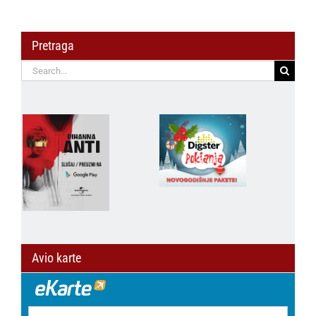
Pretraga
Search
for:
Avio karte