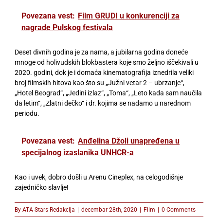
Povezana vest:
Film GRUDI u konkurenciji za
nagrade Pulskog festivala
Deset divnih godina je za nama, a jubilarna godina doneće
mnoge od holivudskih blokbastera koje smo željno iščekivali u
2020. godini, dok je i domaća kinematografija iznedrila veliki
broj filmskih hitova kao što su „Južni vetar 2 – ubrzanje“,
„Hotel Beograd“, „Jedini izlaz“, „Toma“, „Leto kada sam naučila
da letim“, „Zlatni dečko“ i dr. kojima se nadamo u narednom
periodu.
Povezana vest:
Anđelina Džoli unapređena u
specijalnog izaslanika UNHCR-a
Kao i uvek, dobro došli u Arenu Cineplex, na celogodišnje
zajedničko slavlje!
By
ATA Stars Redakcija
|
decembar 28th, 2020
|
Film
|
0 Comments