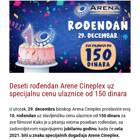
View
Larger
Image
Deseti rođendan Arene Cineplex uz
specijalnu cenu ulaznice od 150 dinara
U utorak,
29. decembra
bioskop Arena Cineplex proslaviće svoj
10. rođendan
uz slavljeničku cenu ulaznice od
150 dinara
za
sve filmove! Kako je u pitanju veoma poseban rođendan, sa
zadovoljstvom najavljujemo
jubilarnu godinu
, kada će
cela
2021. biti u znaku specijalnih događaja Arene Cineplex.