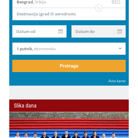
BEG
Beograd
,
Srbija
Destinacija (grad ili aerodrom)
Datum od
Datum do
1 putnik
,
ekonomska
Pretraga
Avio karte
Slika dana