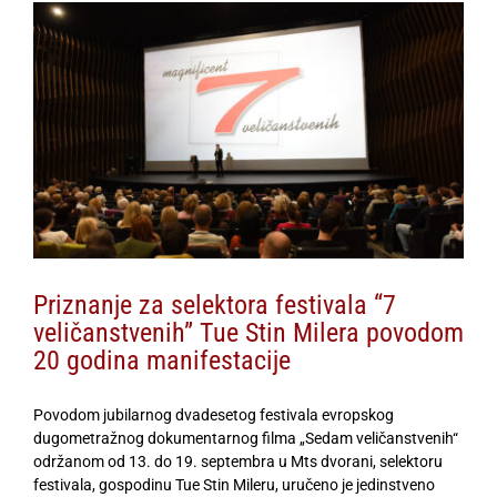
View
Larger
Image
Priznanje za selektora festivala “7
veličanstvenih” Tue Stin Milera povodom
20 godina manifestacije
Povodom
jubilarnog dvadesetog festivala evropskog
dugometražnog dokumentarnog filma „Sedam veličanstvenih“
održanom od 13. do 19. septembra u Mts dvorani, selektoru
festivala, gospodinu Tue Stin Mileru, uručeno je jedinstveno