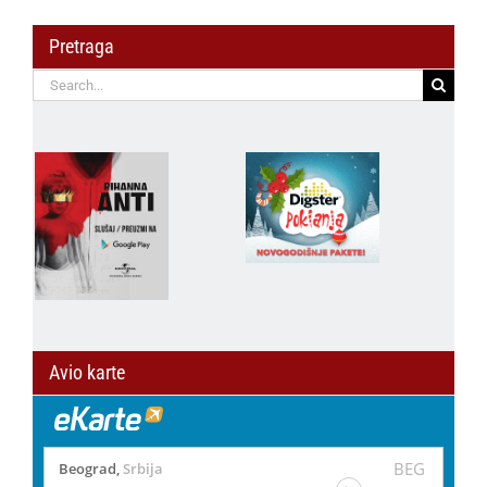
Pretraga
Search
for:
Avio karte
BEG
Beograd
,
Srbija