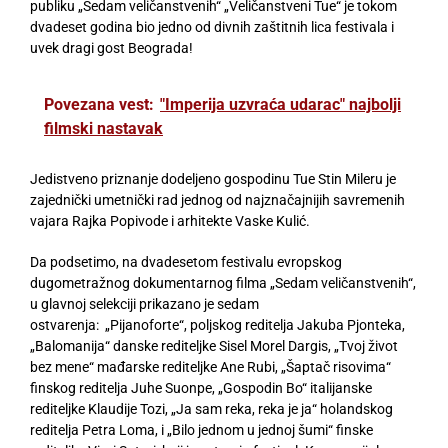
publiku „Sedam veličanstvenih“ „Veličanstveni Tue“ je tokom
dvadeset godina bio jedno od divnih zaštitnih lica festivala i
uvek dragi gost Beograda!
Povezana vest:
"Imperija uzvraća udarac" najbolji
filmski nastavak
Jedistveno priznanje dodeljeno gospodinu Tue Stin Mileru je
zajednički umetnički rad jednog od najznačajnijih savremenih
vajara Rajka Popivode i arhitekte Vaske Kulić.
Da podsetimo, na dvadesetom festivalu evropskog
dugometražnog dokumentarnog filma „Sedam veličanstvenih“,
u glavnoj selekciji prikazano je sedam
ostvarenja:
„Pijanoforte“, poljskog reditelja Jakuba Pjonteka,
„Balomanija“ danske rediteljke Sisel Morel Dargis, „Tvoj život
bez mene“ mađarske rediteljke Ane Rubi, „Šaptač risovima“
finskog reditelja
Juhe Suonpe, „Gospodin Bo“ italijanske
rediteljke Klaudije Tozi, „Ja sam reka, reka je ja“ holandskog
reditelja Petra Loma, i „Bilo jednom u jednoj šumi“ finske