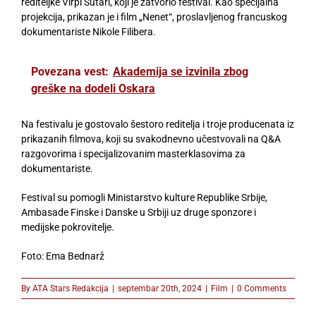
rediteljke Virpi Sutari, koji je zatvorio festival. Kao specijalna
projekcija, prikazan je i film „Nenet“, proslavljenog francuskog
dokumentariste Nikole Filibera.
Povezana vest:
Akademija se izvinila zbog
greške na dodeli Oskara
Na festivalu je gostovalo šestoro reditelja i troje producenata iz
prikazanih filmova, koji su svakodnevno učestvovali na Q&A
razgovorima i specijalizovanim masterklasovima za
dokumentariste.
Festival su pomogli Ministarstvo kulture Republike Srbije,
Ambasade Finske i Danske u Srbiji uz druge sponzore i
medijske pokrovitelje.
Foto: Ema Bednarž
By
ATA Stars Redakcija
|
septembar 20th, 2024
|
Film
|
0 Comments