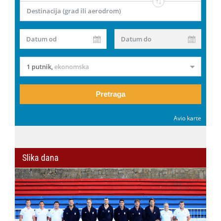
Destinacija (grad ili aerodrom)
Datum od
Datum do
1 putnik
,
ekonomska
Pretraga
Avio karte
Slika dana