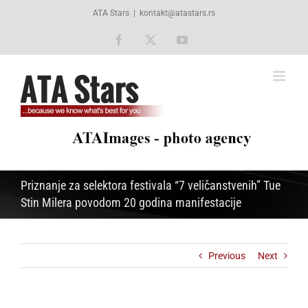
Skip
ATA Stars
|
kontakt@atastars.rs
to
content
Facebook
X
YouTube
Priznanje za selektora festivala “7 veličanstvenih” Tue
Stin Milera povodom 20 godina manifestacije
Previous
Next