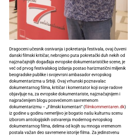
Dragoceni učesnik osnivanja i pokretanja festivala, ovaj čuveni
danski filmski kritičar, nebrojeno puta pokretački duh nekih od
najznačajnijih događaja evropske dokumentarističke scene, je
već od prvog festivalskog izdanja postao harizmatični miljenik
beogradske publike i svojevrsni ambasador evropskog
dokumentarizma u Srbiji. Ovaj vrhunski poznavalac
dokumentarnog filma, kritičar i komentator koji svoje radove
objavljuje na, za evropske dokumentariste, najznačajnijem i
najpraćenijem blogu posvećenom savremenom
dokumentarizmu – „Filmski komentari“ (
filmkommentaren.dk
)
iz godine u godinu nemerljivo je bogatio našu kulturnu scenu
izborom antologijskih ostvarenja modernog evropskog
dokumentarnog filma, delima od kojih su mnoga vremenom
postala važan deo savremene istorije filma. Za jedinstvenu