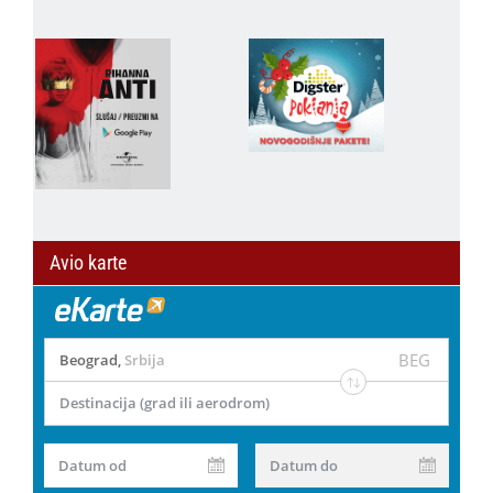
Avio karte
BEG
Beograd
,
Srbija
Destinacija (grad ili aerodrom)
Datum od
Datum do