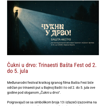
View
Larger
Image
Čukni u drvo: Trinaesti Bašta Fest od 2.
do 5. jula
Međunarodni festival kratkog igranog filma Bašta Fest biće
održan po trinaesti put u Bajinoj Bašti i to od 2. do 5. jula ove
godine pod sloganom „Čukni u drvo“.
Poigravajući se sa simbolikom broja 13 i izlazeći izazovima na