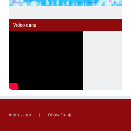
Video dana
Impressum
Obaveštenje