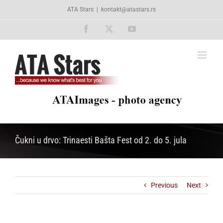
Skip
ATA Stars
|
kontakt@atastars.rs
to
content
Facebook
X
YouTube
Čukni u drvo: Trinaesti Bašta Fest od 2. do 5. jula
Previous
Next