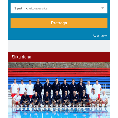
1 putnik
,
ekonomska
Pretraga
Avio karte
Slika dana