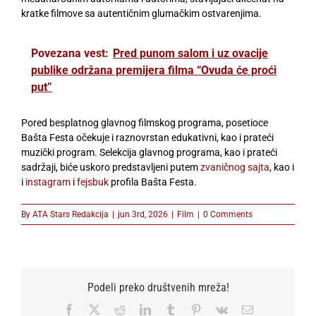
kratke filmove sa autentičnim glumačkim ostvarenjima.
Povezana vest:
Pred punom salom i uz ovacije
publike održana premijera filma “Ovuda će proći
put”
Pored besplatnog glavnog filmskog programa, posetioce
Bašta Festa očekuje i raznovrstan edukativni, kao i prateći
muzički program. Selekcija glavnog programa, kao i prateći
sadržaji, biće uskoro predstavljeni putem
zvaničnog sajta
, kao i
i
instagram
i
fejsbuk
profila Bašta Festa.
By
ATA Stars Redakcija
|
jun 3rd, 2026
|
Film
|
0 Comments
Podeli preko društvenih mreža!
Facebook
X
Reddit
LinkedIn
Tumblr
Pinterest
Vk
Email