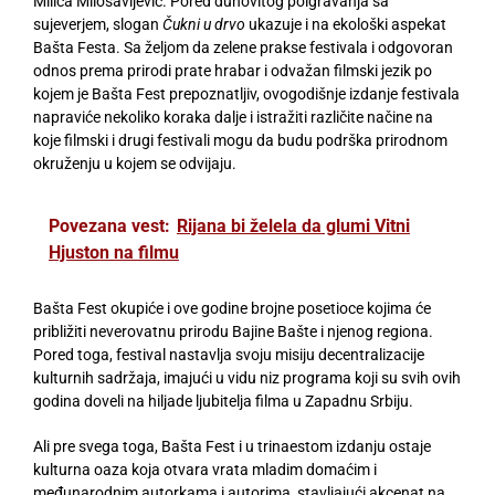
Milica Milosavljević. Pored duhovitog poigravanja sa
sujeverjem, slogan
Čukni u drvo
ukazuje i na ekološki aspekat
Bašta Festa. Sa željom da zelene prakse festivala i odgovoran
odnos prema prirodi prate hrabar i odvažan filmski jezik po
kojem je Bašta Fest prepoznatljiv, ovogodišnje izdanje festivala
napraviće nekoliko koraka dalje i istražiti različite načine na
koje filmski i drugi festivali mogu da budu podrška prirodnom
okruženju u kojem se odvijaju.
Povezana vest:
Rijana bi želela da glumi Vitni
Hjuston na filmu
Bašta Fest okupiće i ove godine brojne posetioce kojima će
približiti neverovatnu prirodu Bajine Bašte i njenog regiona.
Pored toga, festival nastavlja svoju misiju decentralizacije
kulturnih sadržaja, imajući u vidu niz programa koji su svih ovih
godina doveli na hiljade ljubitelja filma u Zapadnu Srbiju.
Ali pre svega toga, Bašta Fest i u trinaestom izdanju ostaje
kulturna oaza koja otvara vrata mladim domaćim i
međunarodnim autorkama i autorima, stavljajući akcenat na