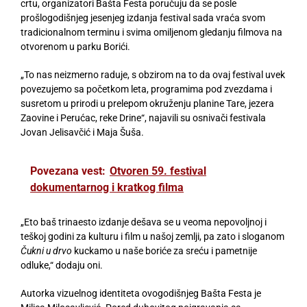
crtu, organizatori Bašta Festa poručuju da se posle
prošlogodišnjeg jesenjeg izdanja festival sada vraća svom
tradicionalnom terminu i svima omiljenom gledanju filmova na
otvorenom u parku Borići.
„To nas neizmerno raduje, s obzirom na to da ovaj festival uvek
povezujemo sa početkom leta, programima pod zvezdama i
susretom u prirodi u prelepom okruženju planine Tare, jezera
Zaovine i Perućac, reke Drine“, najavili su osnivači festivala
Jovan Jelisavčić i Maja Šuša.
Povezana vest:
Otvoren 59. festival
dokumentarnog i kratkog filma
„Eto baš trinaesto izdanje dešava se u veoma nepovoljnoj i
teškoj godini za kulturu i film u našoj zemlji, pa zato i sloganom
Čukni u drvo
kuckamo u naše boriće za sreću i pametnije
odluke,“ dodaju oni.
Autorka vizuelnog identiteta ovogodišnjeg Bašta Festa je