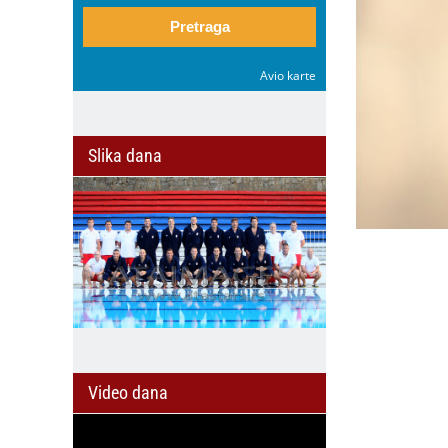
Pretraga
Avio karte
Slika dana
Video dana