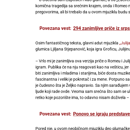
komična tragedija sa srećnim krajem, onda i Romeo m
pregovorima, ali bi trebalo da u ovom mjuziklu budu 
Povezana vest:
294 zanimljive priče iz srp
Osim fantastičnog teksta, glavni adut mjuzikla
„Julij
glumica Ljiljana Stjepanović, koja igra Groficu, Julij
– Vrlo mi je zanimljiva ova verzija priče o Romeu i Ju
igram. Publika će na nju reagovati kao na vešticu, jer 
biti zanimljiva i mladima i starijima, biće dosta muzik
fascinantna i veliki je pokretač i za mene. Potpuno 
je čudesno šta je Željko napravio. Sa njim sarađujem
ljude koji rade ovde. Veoma sam srećna što sam se uk
retko koje pozorište ima, to odavno nisam doživela – re
Povezana vest:
Ponovo se igraju predstav
Pored nje, u ovom neobičnom mjuziklu deo glumačke po