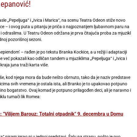
tjepanović!
e „Pepeljuga“ i „Ivica i Marica“, na scenu Teatra Odeon stiže novo
ce – i ovog puta u pitanju je priča o najpoznatijem ljubavnom paru na
i i odraslima. U Teatru Odeon održana je prva čitajuća proba za mjuzikl
ednoj pozorišnoj sezoni.
hepiendom’ – rađen je po tekstu Branka Kockice, a u režiji i adaptaciji
 se već pokazali kao odličan tandem u mjuziklima „Pepeljuga“ i „Ivica i
raja juna traži karta više.
 piše, kod njega mora da bude nešto obrnuto, tako da je naziv predstave
icima svih vremena je ostala ista, ali Branko je to upakovao potpuno
ulijino bogatstvo. Ovaj komad je potpuno prilagođen deci, ali je naravno i
iklu tumači lik Romea:
 "Vilijem Barouz: Totalni otpadnik" 9. decembra u Domu
“ nisam igrao ni u jednoj predstavi. Šalu na stranu, pošto je ovo