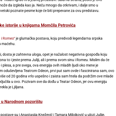
ože da izgleda kao ja. Neću mnogo da otkrivam, i dalje smo u
svetski poznate pesme koje će biti prepevane za ovu predstavu.
ske istorije u knjigama Momčila Petrovića
a i Romeo“
je glumačka postava, koju predvodi legendarna srpska
inu maćehu.
liji, dosta je zahtevna uloga, opet je nažalost negativna gospođa koju
ona to i jeste prema Juliji, ali i prema svom sinu i Romeu. Mislim da će
e i plesa, a pre svega, ova energija ovih mladih ljudi oko mene je
sam oduševljena Teatrom Odeon, prvi put sam ovde i fascinirana sam, ovo
 više od 20 godina vrlo uspešno i zaista sam htela da podržim ove mlade
ljučila u ovo. Pozivam sve da dođu u Teatar Odeon, jer ovu energiju
kla je Ljiljana.
e u Narodnom pozorištu
stave su i Anastasija Knežević i Tamara Milojković u ulozi Julije,