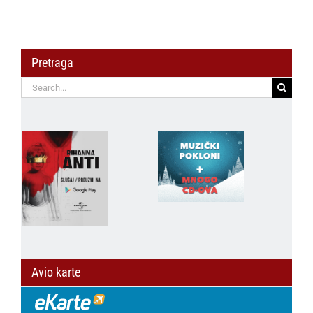
Pretraga
Search
for:
Avio karte