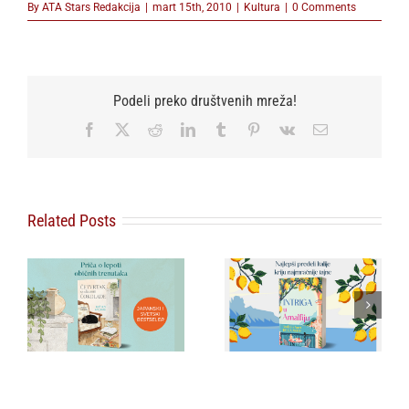
By
ATA Stars Redakcija
|
mart 15th, 2010
|
Kultura
|
0 Comments
Podeli preko društvenih mreža!
Facebook
X
Reddit
LinkedIn
Tumblr
Pinterest
Vk
Email
Related Posts
Misteriozno delo
koje je postalo
:
Agata Kristi na
najtraženiji
 o
italijanski način:
kolekcionarski
Ovaj triler hit je leta!
primerak –
„Malakva“ u prodaji
od 3. avgusta