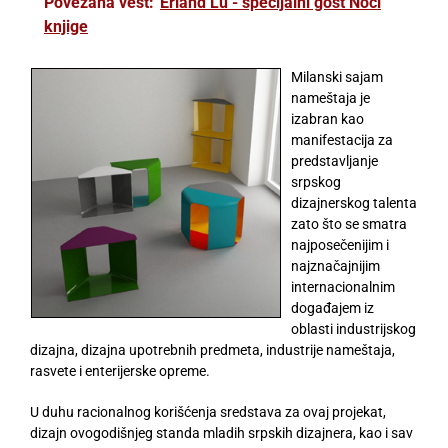
Povezana vest:
Erland Lu - specijalni gost Noći
knjige
Milanski sajam
nameštaja je
izabran kao
manifestacija za
predstavljanje
srpskog
dizajnerskog talenta
zato što se smatra
najposečenijim i
najznačajnijim
internacionalnim
događajem iz
oblasti industrijskog
dizajna, dizajna upotrebnih predmeta, industrije nameštaja,
rasvete i enterijerske opreme.
U duhu racionalnog korišćenja sredstava za ovaj projekat,
dizajn ovogodišnjeg standa mladih srpskih dizajnera, kao i sav