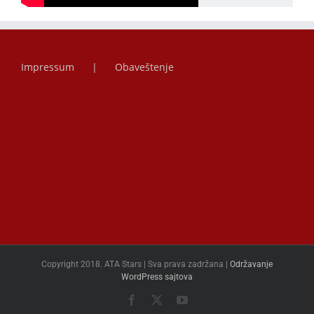
Impressum
Obaveštenje
Copyright 2018. ATA Stars | Sva prava zadržana |
Održavanje
WordPress sajtova
Facebook
X
YouTube