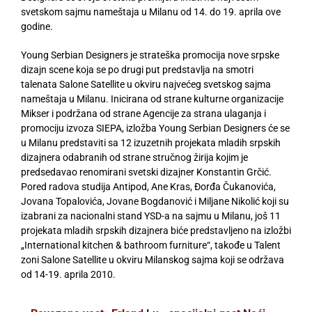
svetskom sajmu nameštaja u Milanu od 14. do 19. aprila ove
godine.
Young Serbian Designers je strateška promocija nove srpske
dizajn scene koja se po drugi put predstavlja na smotri
talenata Salone Satellite u okviru najvećeg svetskog sajma
nameštaja u Milanu. Inicirana od strane kulturne organizacije
Mikser i podržana od strane Agencije za strana ulaganja i
promociju izvoza SIEPA, izložba Young Serbian Designers će se
u Milanu predstaviti sa 12 izuzetnih projekata mladih srpskih
dizajnera odabranih od strane stručnog žirija kojim je
predsedavao renomirani svetski dizajner Konstantin Grčić.
Pored radova studija Antipod, Ane Kras, Đorđa Čukanovića,
Jovana Topalovića, Jovane Bogdanović i Miljane Nikolić koji su
izabrani za nacionalni stand YSD-a na sajmu u Milanu, još 11
projekata mladih srpskih dizajnera biće predstavljeno na izložbi
„International kitchen & bathroom furniture“, takođe u Talent
zoni Salone Satellite u okviru Milanskog sajma koji se održava
od 14-19. aprila 2010.