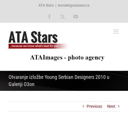
Skip
ATA Stars
|
kontakt@atastars.rs
to
content
Facebook
X
YouTube
Otvaranje izložbe Young Serbian Designers 2010 u
Galeriji O3on
Previous
Next