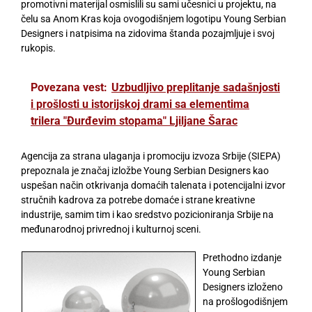
promotivni materijal osmislili su sami učesnici u projektu, na
čelu sa Anom Kras koja ovogodišnjem logotipu Young Serbian
Designers i natpisima na zidovima štanda pozajmljuje i svoj
rukopis.
Povezana vest:
Uzbudljivo preplitanje sadašnjosti
i prošlosti u istorijskoj drami sa elementima
trilera "Đurđevim stopama" Ljiljane Šarac
Agencija za strana ulaganja i promociju izvoza Srbije (SIEPA)
prepoznala je značaj izložbe Young Serbian Designers kao
uspešan način otkrivanja domaćih talenata i potencijalni izvor
stručnih kadrova za potrebe domaće i strane kreativne
industrije, samim tim i kao sredstvo pozicioniranja Srbije na
međunarodnoj privrednoj i kulturnoj sceni.
Prethodno izdanje
Young Serbian
Designers izloženo
na prošlogodišnjem