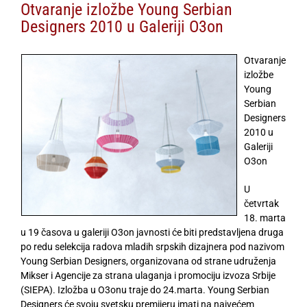
Otvaranje izložbe Young Serbian
Designers 2010 u Galeriji O3on
Otvaranje
izložbe
Young
Serbian
Designers
2010 u
Galeriji
O3on
U
četvrtak
18. marta
u 19 časova u galeriji O3on javnosti će biti predstavljena druga
po redu selekcija radova mladih srpskih dizajnera pod nazivom
Young Serbian Designers, organizovana od strane udruženja
Mikser i Agencije za strana ulaganja i promociju izvoza Srbije
(SIEPA). Izložba u O3onu traje do 24.marta. Young Serbian
Designers će svoju svetsku premijeru imati na najvećem