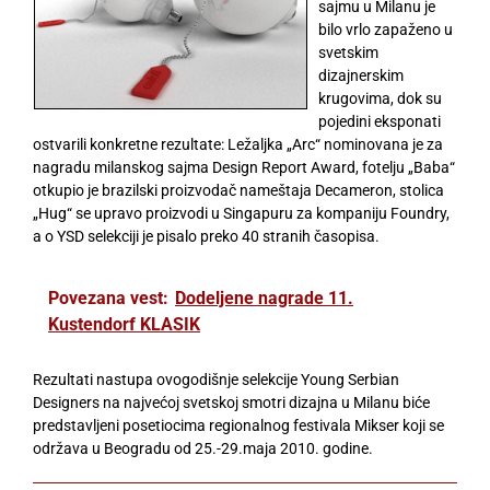
sajmu u Milanu je
bilo vrlo zapaženo u
svetskim
dizajnerskim
krugovima, dok su
pojedini eksponati
ostvarili konkretne rezultate: Ležaljka „Arc“ nominovana je za
nagradu milanskog sajma Design Report Award, fotelju „Baba“
otkupio je brazilski proizvodač nameštaja Decameron, stolica
„Hug“ se upravo proizvodi u Singapuru za kompaniju Foundry,
a o YSD selekciji je pisalo preko 40 stranih časopisa.
Povezana vest:
Dodeljene nagrade 11.
Kustendorf KLASIK
Rezultati nastupa ovogodišnje selekcije Young Serbian
Designers na najvećoj svetskoj smotri dizajna u Milanu biće
predstavljeni posetiocima regionalnog festivala Mikser koji se
održava u Beogradu od 25.-29.maja 2010. godine.