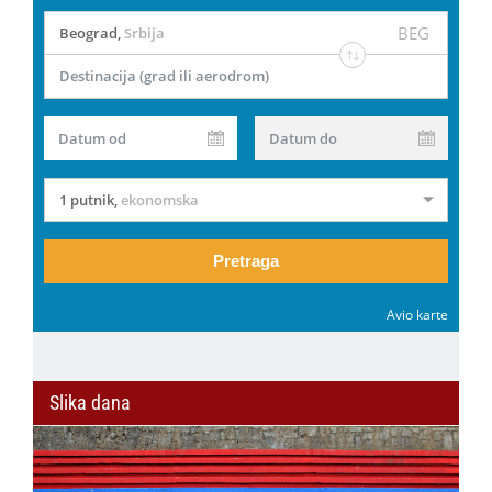
BEG
Beograd
,
Srbija
Destinacija (grad ili aerodrom)
Datum od
Datum do
1 putnik
,
ekonomska
Pretraga
Avio karte
Slika dana