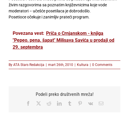
živim razgovorima sa poznatim književnicima koje vode
moderatori – učešće posetilaca je dobrodošlo.
Posetioce očekuje i zanimljiv prateći program.
Povezana vest:
Priča o Crnjanskom - knjiga
"Pepeo, pena, šapat" Milisava Savića u prodaji od
29. septembra
By
ATA Stars Redakcija
|
mart 26th, 2010
|
Kultura
|
0 Comments
Podeli preko društvenih mreža!
Facebook
X
Reddit
LinkedIn
Tumblr
Pinterest
Vk
Email