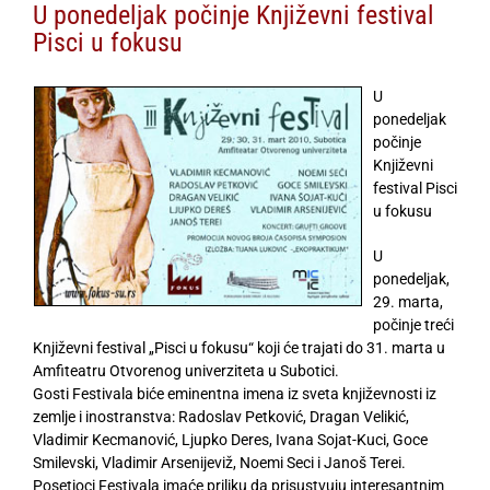
U ponedeljak počinje Književni festival
Pisci u fokusu
U
ponedeljak
počinje
Književni
festival Pisci
u fokusu
U
ponedeljak,
29. marta,
počinje treći
Književni festival „Pisci u fokusu“ koji će trajati do 31. marta u
Amfiteatru Otvorenog univerziteta u Subotici.
Gosti Festivala biće eminentna imena iz sveta književnosti iz
zemlje i inostranstva: Radoslav Petković, Dragan Velikić,
Vladimir Kecmanović, Ljupko Deres, Ivana Sojat-Kuci, Goce
Smilevski, Vladimir Arsenijeviž, Noemi Seci i Janoš Terei.
Posetioci Festivala imaće priliku da prisustvuju interesantnim