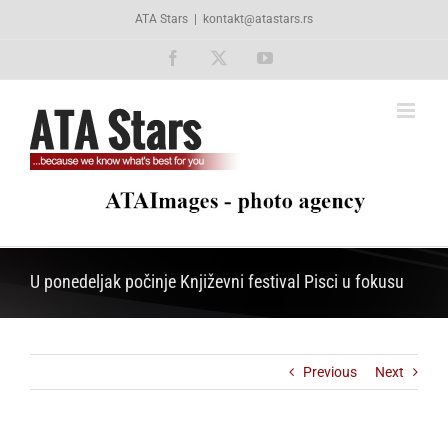
Skip
ATA Stars
|
kontakt@atastars.rs
to
content
Facebook
X
YouTube
U ponedeljak počinje Književni festival Pisci u fokusu
Previous
Next