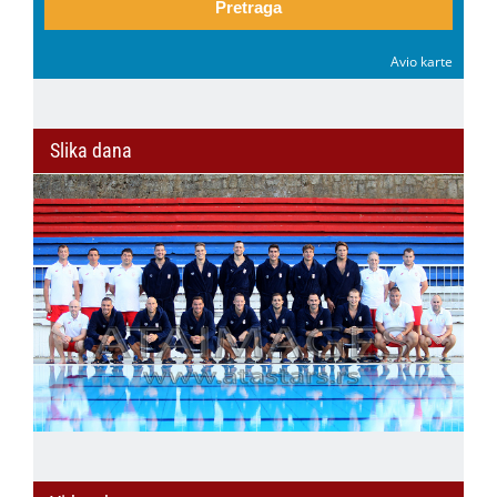
Pretraga
Avio karte
Slika dana