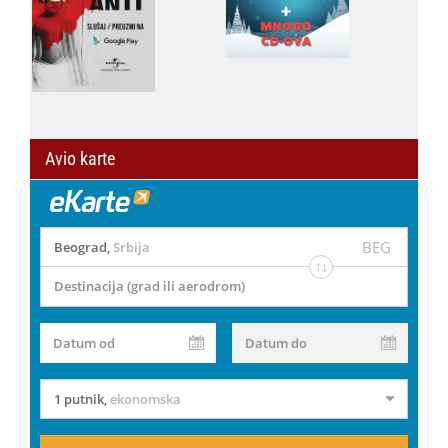
Avio karte
BEG
Beograd
,
Srbija
Destinacija (grad ili aerodrom)
Datum od
Datum do
1 putnik
,
ekonomska