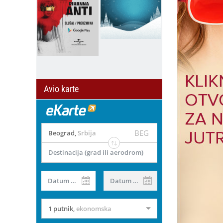
Avio karte
BEG
Beograd
,
Srbija
Destinacija (grad ili aerodrom)
Datum od
Datum do
1 putnik
,
ekonomska