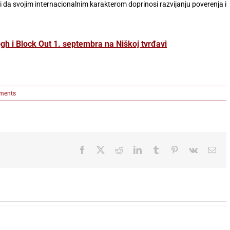
 da svojim internacionalnim karakterom doprinosi razvijanju poverenja i
ogh i Block Out 1. septembra na Niškoj tvrđavi
ments
Facebook
X
Reddit
LinkedIn
Tumblr
Pinterest
Vk
Ema
ZEMUN
FEST: JOŠ
Ellie