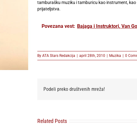
tamburašku muziku i tamburicu kao instrument, kao i
prijateljstva.
Povezana vest:
Bajaga i Instruktori, Van G
By
ATA Stars Redakcija
|
april 28th, 2010
|
Muzika
|
0 Com
Podeli preko društvenih mreža!
Related Posts
Sakis Rouvas
prvi put pred
Ellie