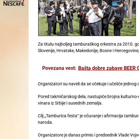
Za titulu najboljeg tamburaškog orkestra za 2010. g
Slovenije, Hrvatske, Makedonije, Bosne i Hercegovine, 
Povezana vest:
Bašta dobre zabave BEER G
Organizatori su naveli da se očekuje i učešće jednog 
Pored takmičarskog dela, nastupiće brojna kulturno-u
vinara iz Srbije i susednih zemalja.
Cilj „Tamburica festa“ je očuvanje i afirmacija tambura
naroda.
Organizatore je danas primio i predsednik Vlade Vojvod