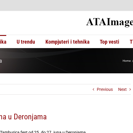
ika
U trendu
Kompjuteri i tehnika
Top vesti
T
a
Home
Previous
Next
una u Deronjama
Tamburica fest od 25. do 27. juna u Deronjama