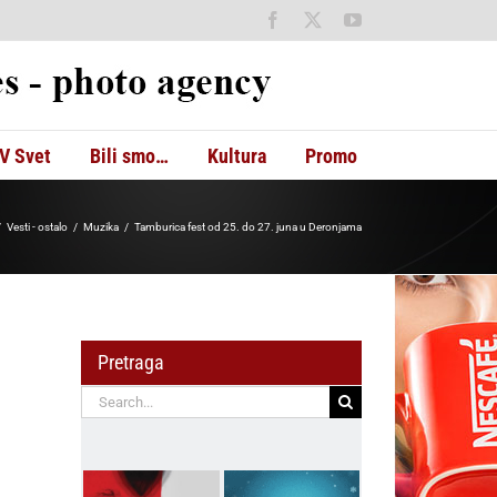
Facebook
X
YouTube
V Svet
Bili smo…
Kultura
Promo
Vesti - ostalo
Muzika
Tamburica fest od 25. do 27. juna u Deronjama
Pretraga
Search
for: