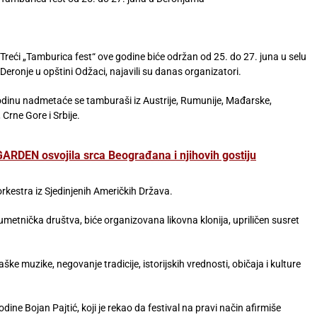
Treći „Tamburica fest“ ove godine biće održan od 25. do 27. juna u selu
Deronje u opštini Odžaci, najavili su danas organizatori.
odinu nadmetaće se tamburaši iz Austrije, Rumunije, Mađarske,
Crne Gore i Srbije.
ARDEN osvojila srca Beograđana i njihovih gostiju
orkestra iz Sjedinjenih Američkih Država.
metnička društva, biće organizovana likovna klonija, upriličen susret
ške muzike, negovanje tradicije, istorijskih vrednosti, običaja i kulture
ine Bojan Pajtić, koji je rekao da festival na pravi način afirmiše