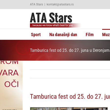
Skip
ATA Stars
|
kontakt@atastars.rs
to
content
Sport
Na današnji dan
Film
Muz
Tamburica fest od 25. do 27. juna u Deronjam
Tamburica fest od 25. do 27. j