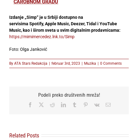
ČAROBNOM GRADU
Izdanje „
Simp“ je u Srbiji dostupno na
servisima Spotify, Apple Music, Deezer, Tidal i YouTube
Music, kao i širom sveta u svim digitalnim prodavnicama:
https://mimimercedez.lnk.to/Simp
Foto: Olga Janković
By
ATA Stars Redakcija
|
februar 3rd, 2023
|
Muzika
|
0 Comments
Podeli preko društvenih mreža!
Facebook
X
Reddit
LinkedIn
Tumblr
Pinterest
Vk
Email
Related Posts