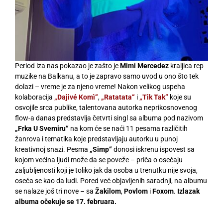
Period iza nas pokazao je zašto je
Mimi Mercedez
kraljica rep
muzike na Balkanu, a to je zapravo samo uvod u ono što tek
dolazi – vreme je za njeno vreme! Nakon velikog uspeha
kolaboracija
„Dajivé Komì“
,
„Ratatata“
i
„Tik Tak“
koje su
osvojile srca publike, talentovana autorka neprikosnovenog
flow-a danas predstavlja četvrti singl sa albuma pod nazivom
„Frka U Svemiru“
na kom će se naći 11 pesama različitih
žanrova i tematika koje predstavljaju autorku u punoj
kreativnoj snazi. Pesma
„Simp“
donosi iskrenu ispovest sa
kojom većina ljudi može da se poveže – priča o osećaju
zaljubljenosti koji je toliko jak da osoba u trenutku nije svoja,
oseća se kao da ludi. Pored već objavljenih saradnji, na albumu
se nalaze još tri nove – sa
Žakilom
,
Povlom
i
Foxom
.
Izlazak
albuma očekuje se 17. februara.