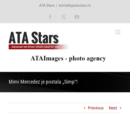
Skip
ATA Stars
|
kontakt@atastars.rs
to
content
Facebook
X
YouTube
Mimi Mercedez je postala „Simp“!
Previous
Next