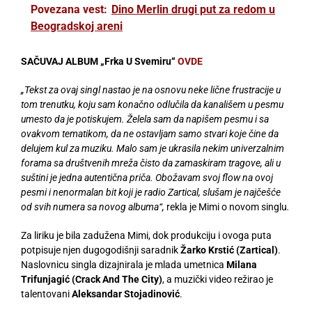
Povezana vest:
Dino Merlin drugi put za redom u
Beogradskoj areni
SAČUVAJ ALBUM „Frka U Svemiru“
OVDE
„Tekst za ovaj singl nastao je na osnovu neke lične frustracije u
tom trenutku, koju sam konačno odlučila da kanališem u pesmu
umesto da je potiskujem. Želela sam da napišem pesmu i sa
ovakvom tematikom, da ne ostavljam samo stvari koje čine da
delujem kul za muziku. Malo sam je ukrasila nekim univerzalnim
forama sa društvenih mreža čisto da zamaskiram tragove, ali u
suštini je jedna autentična priča. Obožavam svoj flow na ovoj
pesmi i nenormalan bit koji je radio Zartical, slušam je najčešće
od svih numera sa novog albuma“,
rekla je Mimi o novom singlu
.
Za liriku je bila zadužena Mimi, dok produkciju i ovoga puta
potpisuje njen dugogodišnji saradnik
Žarko Krstić (Zartical)
.
Naslovnicu singla dizajnirala je mlada umetnica
Milana
Trifunjagić (Crack And The City)
, a muzički video režirao je
talentovani
Aleksandar Stojadinović
.