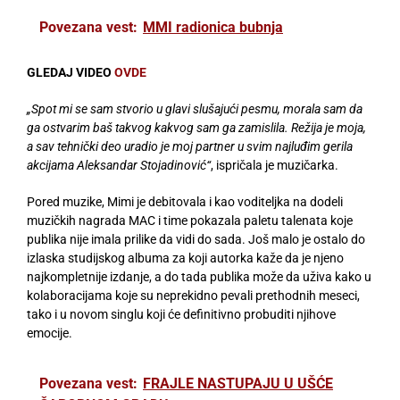
Povezana vest:
MMI radionica bubnja
GLEDAJ VIDEO
OVDE
„Spot mi se sam stvorio u glavi slušajući pesmu, morala sam da
ga ostvarim baš takvog kakvog sam ga zamislila. Režija je moja,
a sav tehnički deo uradio je moj partner u svim najluđim gerila
akcijama Aleksandar Stojadinović“
, ispričala je muzičarka.
Pored muzike, Mimi je debitovala i kao voditeljka na dodeli
muzičkih nagrada MAC i time pokazala paletu talenata koje
publika nije imala prilike da vidi do sada. Još malo je ostalo do
izlaska studijskog albuma za koji autorka kaže da je njeno
najkompletnije izdanje, a do tada publika može da uživa kako u
kolaboracijama koje su neprekidno pevali prethodnih meseci,
tako i u novom singlu koji će definitivno probuditi njihove
emocije.
Povezana vest:
FRAJLE NASTUPAJU U UŠĆE