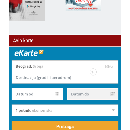
Avio karte
BEG
Beograd
,
Srbija
Destinacija (grad ili aerodrom)
Datum od
Datum do
1 putnik
,
ekonomska
Pretraga