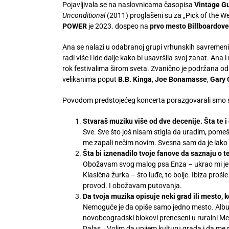
Pojavljivala se na naslovnicama časopisa
Vintage Gu
Unconditional
(2011) proglašeni su za „Pick of the W
POWER
je 2023. dospeo na
prvo mesto Billboardove 
Ana se nalazi u odabranoj grupi vrhunskih savremenih
radi više i ide dalje kako bi usavršila svoj zanat. An
rok festivalima širom sveta. Zvanično je podržana o
velikanima poput
B.B. Kinga
,
Joe Bonamasse
,
Gary 
Povodom predstojećeg koncerta porazgovarali smo 
Stvaraš muziku više od dve decenije. Šta te i
Sve. Sve što još nisam stigla da uradim, pom
me zapali nečim novim. Svesna sam da je lako iz
Šta bi iznenadilo tvoje fanove da saznaju o t
Obožavam svog malog psa Enza – ukrao mi je src
Klasična žurka – što luđe, to bolje. Ibiza pro
provod. I obožavam putovanja.
Da tvoja muzika opisuje neki grad ili mesto, ko
Nemoguće je da opiše samo jedno mesto. Album 
novobeogradski blokovi preneseni u ruralni Mem
Dalas… Volim da upijem kulturu grada i da me nač