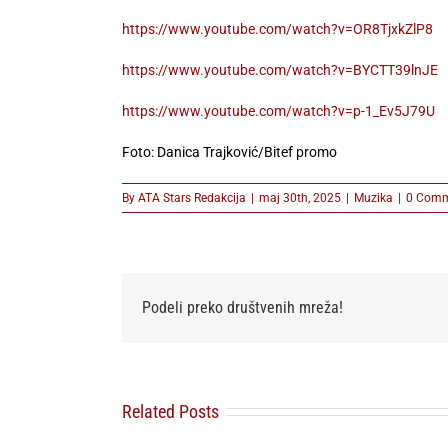
https://www.youtube.com/watch?v=OR8TjxkZlP8
https://www.youtube.com/watch?v=BYCTT39lnJE
https://www.youtube.com/watch?v=p-1_Ev5J79U
Foto: Danica Trajković/Bitef promo
By
ATA Stars Redakcija
|
maj 30th, 2025
|
Muzika
|
0 Comm
Podeli preko društvenih mreža!
Related Posts