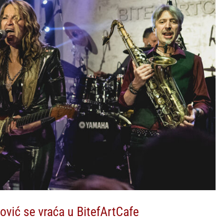
pović se vraća u BitefArtCafe