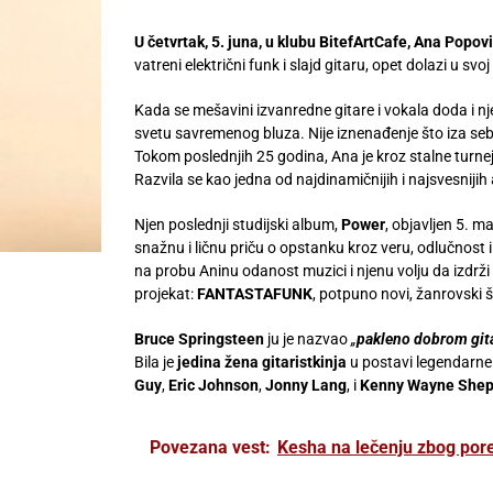
U četvrtak, 5. juna, u klubu BitefArtCafe,
Ana Popovi
vatreni električni funk i slajd gitaru, opet dolazi u svo
Kada se mešavini izvanredne gitare i vokala doda i nj
svetu savremenog bluza. Nije iznenađenje što iza sebe
Tokom poslednjih 25 godina, Ana je kroz stalne turne
Razvila se kao jedna od najdinamičnijih i najsvesnijih 
Njen poslednji studijski album,
Power
, objavljen 5. m
snažnu i ličnu priču o opstanku kroz veru, odlučnost 
na probu Aninu odanost muzici i njenu volju da izdrži
projekat:
FANTASTAFUNK
, potpuno novi, žanrovski 
Bruce Springsteen
ju je nazvao
„
pakleno dobrom git
Bila je
jedina žena gitaristkinja
u postavi legendarn
Guy
,
Eric Johnson
,
Jonny Lang
, i
Kenny Wayne Shep
Povezana vest:
Kesha na lečenju zbog por