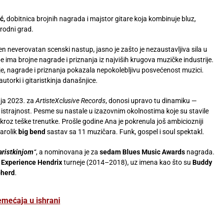
ć,
dobitnica brojnih nagrada i majstor gitare koja kombinuje bluz,
j rodni grad.
en neverovatan scenski nastup, jasno je zašto je nezaustavljiva sila u
 ima brojne nagrade i priznanja iz najviših krugova muzičke industrije.
je, nagrade i priznanja pokazala nepokolebljivu posvećenost muzici.
autorki i gitaristkinja današnjice.
aja 2023. za
ArtisteXclusive Records
, donosi upravo tu dinamiku —
i istrajnost. Pesme su nastale u izazovnim okolnostima koje su stavile
 kroz teške trenutke. Prošle godine Ana je pokrenula još ambiciozniji
šarolik
big bend
sastav sa 11 muzičara. Funk, gospel i soul spektakl.
aristkinjom
“
, a nominovana je za
sedam Blues Music Awards
nagrada.
e
Experience Hendrix
turneje (2014–2018), uz imena kao što su
Buddy
herd
.
emećaja u ishrani