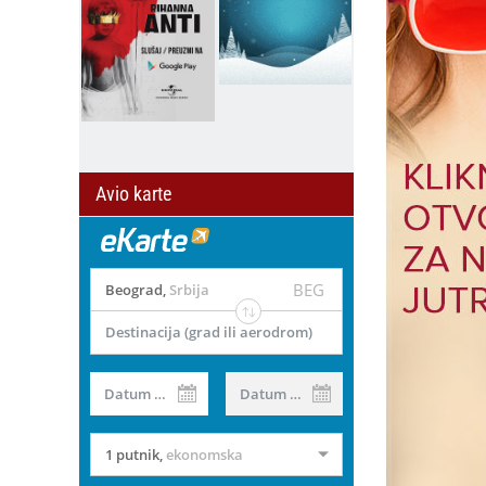
Avio karte
BEG
Beograd
,
Srbija
Destinacija (grad ili aerodrom)
Datum od
Datum do
1 putnik
,
ekonomska