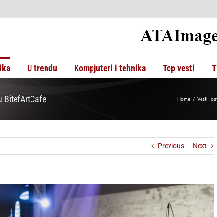
ika
U trendu
Kompjuteri i tehnika
Top vesti
T
u BitefArtCafe
Home
Vesti - os
Previous
Next