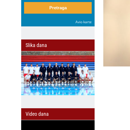
Pretraga
Avio karte
Slika dana
Video dana