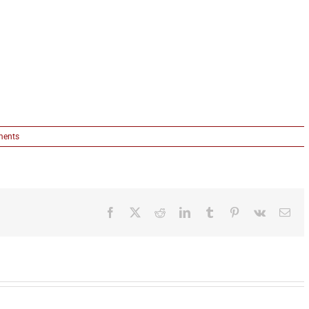
ents
Facebook
X
Reddit
LinkedIn
Tumblr
Pinterest
Vk
Ema
Sakis Rouvas
ZEMUN