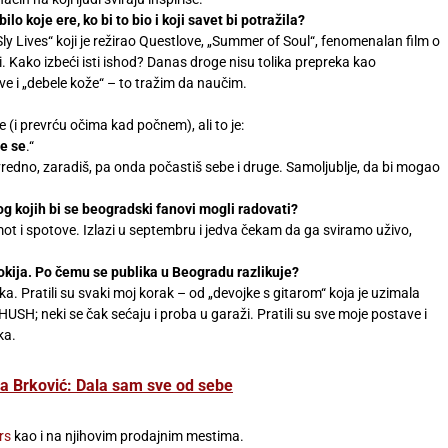
lo koje ere, ko bi to bio i koji savet bi potražila?
Lives“ koji je režirao Questlove, „Summer of Soul“, fenomenalan film o
vi. Kako izbeći isti ishod? Danas droge nisu tolika prepreka kao
ve i „debele kože“ – to tražim da naučim.
i prevrću očima kad počnem), ali to je:
te se
.“
š vredno, zaradiš, pa onda počastiš sebe i druge. Samoljublje, da bi mogao
bog kojih bi se beogradski fanovi mogli radovati?
t i spotove. Izlazi u septembru i jedva čekam da ga sviramo uživo,
Tokija. Po čemu se publika u Beogradu razlikuje?
a. Pratili su svaki moj korak – od „devojke s gitarom“ koja je uzimala
SH; neki se čak sećaju i proba u garaži. Pratili su sve moje postave i
ka.
 Brković: Dala sam sve od sebe
rs
kao i na njihovim prodajnim mestima.