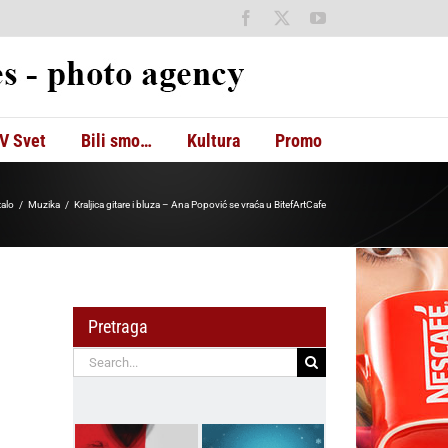
Facebook
X
YouTube
V Svet
Bili smo…
Kultura
Promo
talo
Muzika
Kraljica gitare i bluza – Ana Popović se vraća u BitefArtCafe
Pretraga
Search
for: