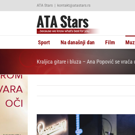
Skip
ATA Stars
|
kontakt@atastars.rs
to
content
Sport
Na današnji dan
Film
Muz
Kraljica gitare i bluza – Ana Popović se vraća 
View
Larger
Image