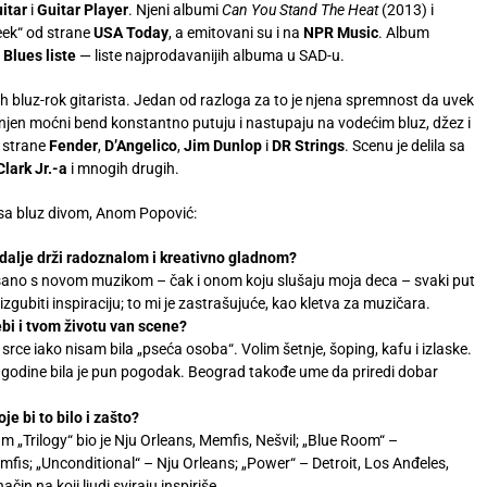
itar
i
Guitar Player
. Njeni albumi
Can You Stand The Heat
(2013) i
eek“ od strane
USA Today
, a emitovani su i na
NPR Music
. Album
Blues liste
— liste najprodavanijih albuma u SAD-u.
 bluz-rok gitarista. Jedan od razloga za to je njena spremnost da uvek
a i njen moćni bend konstantno putuju i nastupaju na vodećim bluz, džez i
d strane
Fender
,
D’Angelico
,
Jim Dunlop
i
DR Strings
. Scenu je delila sa
Clark Jr.-a
i mnogih drugih.
sa bluz divom, Anom Popović:
 dalje drži radoznalom i kreativno gladnom?
ešano s novom muzikom – čak i onom koju slušaju moja deca – svaki put
gubiti inspiraciju; to mi je zastrašujuće, kao kletva za muzičara.
ebi i tvom životu van scene?
e iako nisam bila „pseća osoba“. Volim šetnje, šoping, kafu i izlaske.
šle godine bila je pun pogodak. Beograd takođe ume da priredi dobar
je bi to bilo i zašto?
„Trilogy“ bio je Nju Orleans, Memfis, Nešvil; „Blue Room“ –
fis; „Unconditional“ – Nju Orleans; „Power“ – Detroit, Los Anđeles,
in na koji ljudi sviraju inspiriše.