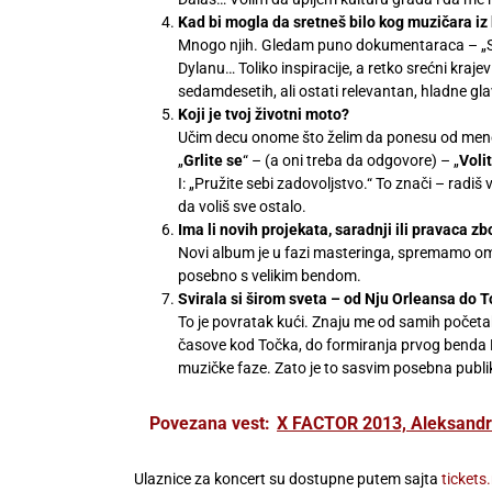
Kad bi mogla da sretneš bilo kog muzičara iz bi
Mnogo njih. Gledam puno dokumentaraca – „Sly 
Dylanu… Toliko inspiracije, a retko srećni kraje
sedamdesetih, ali ostati relevantan, hladne gla
Koji je tvoj životni moto?
Učim decu onome što želim da ponesu od mene (
„
Grlite se
“ – (a oni treba da odgovore) – „
Voli
I: „Pružite sebi zadovoljstvo.“ To znači – radi
da voliš sve ostalo.
Ima li novih projekata, saradnji ili pravaca z
Novi album je u fazi masteringa, spremamo omo
posebno s velikim bendom.
Svirala si širom sveta – od Nju Orleansa do 
To je povratak kući. Znaju me od samih početak
časove kod Točka, do formiranja prvog benda HU
muzičke faze. Zato je to sasvim posebna publi
Povezana vest:
X FACTOR 2013, Aleksandra
Ulaznice za koncert su dostupne putem sajta
tickets.