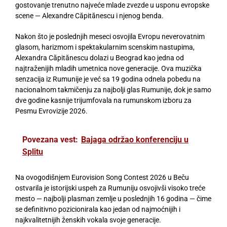
gostovanje trenutno najveće mlade zvezde u usponu evropske
scene — Alexandre Căpitănescu i njenog benda.
Nakon što je poslednjih meseci osvojila Evropu neverovatnim
glasom, harizmom i spektakularnim scenskim nastupima,
Alexandra Căpitănescu dolazi u Beograd kao jedna od
najtraženijih mladih umetnica nove generacije. Ova muzička
senzacija iz Rumunije je već sa 19 godina odnela pobedu na
nacionalnom takmičenju za najbolji glas Rumunije, dok je samo
dve godine kasnije trijumfovala na rumunskom izboru za
Pesmu Evrovizije 2026.
Povezana vest:
Bajaga održao konferenciju u
Splitu
Na ovogodišnjem Eurovision Song Contest 2026 u Beču
ostvarila je istorijski uspeh za Rumuniju osvojivši visoko treće
mesto — najbolji plasman zemlje u poslednjih 16 godina — čime
se definitivno pozicionirala kao jedan od najmoćnijih i
najkvalitetnijih ženskih vokala svoje generacije.