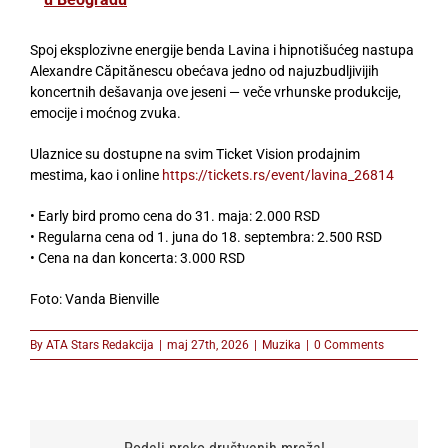
Spoj eksplozivne energije benda Lavina i hipnotišućeg nastupa
Alexandre Căpitănescu obećava jedno od najuzbudljivijih
koncertnih dešavanja ove jeseni — veče vrhunske produkcije,
emocije i moćnog zvuka.
Ulaznice su dostupne na svim Ticket Vision prodajnim
mestima, kao i online
https://tickets.rs/event/lavina_26814
• Early bird promo cena do 31. maja: 2.000 RSD
• Regularna cena od 1. juna do 18. septembra: 2.500 RSD
• Cena na dan koncerta: 3.000 RSD
Foto: Vanda Bienville
By
ATA Stars Redakcija
|
maj 27th, 2026
|
Muzika
|
0 Comments