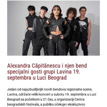
View
Larger
Image
Alexandra Căpitănescu i njen bend
specijalni gosti grupi Lavina 19.
septembra u Luci Beograd
Jedan od najuzbudljivijih novih bendova regionalne scene,
Lavina, održaće veliki koncert u subotu 19. septembra u Luci
Beograd sa početkom u 21 čas, u organizaciji Centra
beogradskih festivala, a publiku očekuje i ekskluzivno