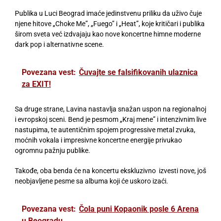
Publika u Luci Beograd imaće jedinstvenu priliku da uživo čuje
njene hitove „Choke Me”, „Fuego” i „Heat”, koje kritičari i publika
širom sveta već izdvajaju kao nove koncertne himne moderne
dark pop i alternativne scene.
Povezana vest:
Čuvajte se falsifikovanih ulaznica
za EXIT!
Sa druge strane, Lavina nastavlja snažan uspon na regionalnoj
i evropskoj sceni. Bend je pesmom „Kraj mene” i intenzivnim live
nastupima, te autentičnim spojem progressive metal zvuka,
moćnih vokala i impresivne koncertne energije privukao
ogromnu pažnju publike.
Takođe, oba benda će na koncertu ekskluzivno izvesti nove, još
neobjavljene pesme sa albuma koji će uskoro izaći.
Povezana vest:
Čola puni Kopaonik posle 6 Arena
u Beogradu