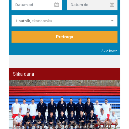
Datum od
Datum do
1 putnik
,
ekonomska
Pretraga
Avio karte
Slika dana