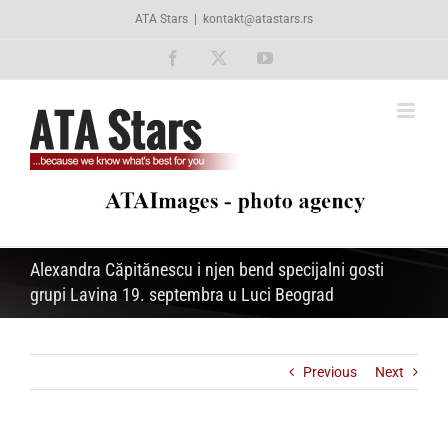
Skip
ATA Stars
|
kontakt@atastars.rs
to
content
Facebook
X
YouTube
Alexandra Căpitănescu i njen bend specijalni gosti
grupi Lavina 19. septembra u Luci Beograd
Previous
Next