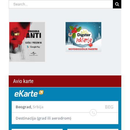
Search
for:
Avio karte
BEG
Beograd
,
Srbija
Destinacija (grad ili aerodrom)