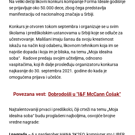
Na veliki dečiji likovni konkurs kompanije Forma Ideale godišnje
se prijavljuje oko 50.000 dece, zbog čega predstavlja
manifestaciju od nacionalnog značaja u Srbiji.
Konkurs je otvoren tokom septembra i organizuje se u svim
školama i predškolskim ustanovama u Srbiji koje se odluče za
učestvovanje. Mališani imaju šansu da svoju kreativnost
iskažu na način koji odaberu, likovnom tehnikom koja im se
najviše dopada i koja im je bliska, na temu „Moja idealna
soba“. Radove predaju svojim učiteljima, odnosno
vaspitačima, koji ih dalje prosleđuju organizatoru konkursa
najkasnije do 30. septembra 2021. godine do kada je
omogućena prijava i učešće.
Povezana vest:
Dobrodošli u "I&F McCann Ćošak"
Najtalentovaniji prvaci i predškolci, čiji crteži na temu „Moja
idealna soba“ budu proglašeni najboljima, osvojiće brojne
vredne nagrade:
I nagrada
– 6 x garderober HANA 3K2FO, kompjuter sto LIBER