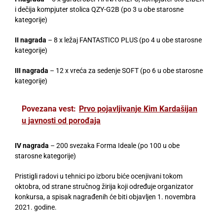
i dečija kompjuter stolica QZY-G2B (po 3 u obe starosne
kategorije)
II nagrada
– 8 x ležaj FANTASTICO PLUS (po 4 u obe starosne
kategorije)
III nagrada
– 12 x vreća za sedenje SOFT (po 6 u obe starosne
kategorije)
Povezana vest:
Prvo pojavljivanje Kim Kardašijan
u javnosti od porođaja
IV nagrada
– 200 svezaka Forma Ideale (po 100 u obe
starosne kategorije)
Pristigli radovi u tehnici po izboru biće ocenjivani tokom
oktobra, od strane stručnog žirija koji određuje organizator
konkursa, a spisak nagrađenih će biti objavljen 1. novembra
2021. godine.