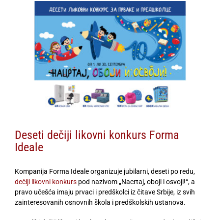
View
Larger
Image
Deseti dečiji likovni konkurs Forma
Ideale
Kompanija Forma Ideale organizuje jubilarni, deseti po redu,
dečiji likovni konkurs
pod nazivom „Nacrtaj, oboji i osvoji!“, a
pravo učešća imaju prvaci i predškolci iz čitave Srbije, iz svih
zainteresovanih osnovnih škola i predškolskih ustanova.