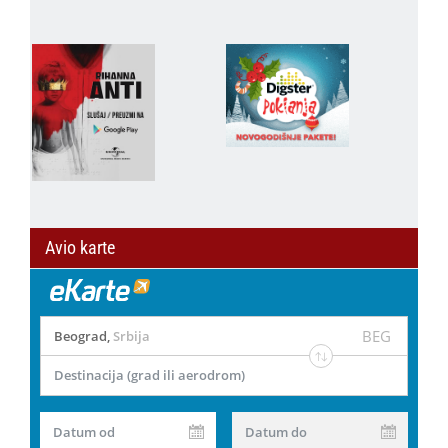
Avio karte
BEG
Beograd
,
Srbija
Destinacija (grad ili aerodrom)
Datum od
Datum do