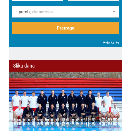
1 putnik
,
ekonomska
Pretraga
Avio karte
Slika dana