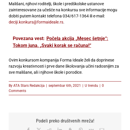
Mališani, njihovi roditelji, škole i predškolske ustanove
zainteresovane za učešće na konkursu sve informacije mogu
dobiti putem kontakt telefona 034/617-1364 ili e-mail:
deciji.konkurs@formaideale.rs
.
Povezana vest:
Počela akcija „Mesec šetnje“:
Tokom juna, „Svaki korak se računa!“
Ovim konkursom kompanija Forma Ideale želi da doprinese
razvoju kreativnosti i prve dane školovanja učini radosnijim za
sve mališane, ali i njihove škole i porodice.
By
ATA Stars Redakcija
|
septembar 6th, 2021
|
U trendu
|
0
Comments
Podeli preko društvenih mreža!
Facebook
X
Reddit
LinkedIn
Tumblr
Pinterest
Vk
Email