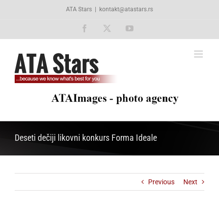
Skip
ATA Stars
|
kontakt@atastars.rs
to
content
Facebook
X
YouTube
Deseti dečiji likovni konkurs Forma Ideale
Previous
Next