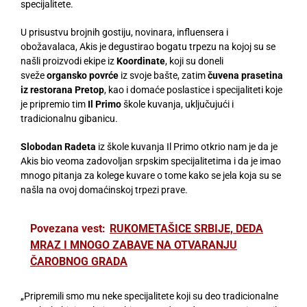
specijalitete.
U prisustvu brojnih gostiju, novinara, influensera i
obožavalaca, Akis je degustirao bogatu trpezu na kojoj su se
našli proizvodi ekipe iz
Koordinate
, koji su doneli
sveže
organsko povrće
iz svoje bašte, zatim
čuvena prasetina
iz restorana Pretop
, kao i domaće poslastice i specijaliteti koje
je pripremio tim
Il Primo
škole kuvanja, uključujući i
tradicionalnu gibanicu.
Slobodan Radeta
iz škole kuvanja Il Primo otkrio nam je da je
Akis bio veoma zadovoljan srpskim specijalitetima i da je imao
mnogo pitanja za kolege kuvare o tome kako se jela koja su se
našla na ovoj domaćinskoj trpezi prave.
Povezana vest:
RUKOMETAŠICE SRBIJE, DEDA
MRAZ I MNOGO ZABAVE NA OTVARANJU
ČAROBNOG GRADA
„Pripremili smo mu neke specijalitete koji su deo tradicionalne