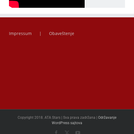
Impressum
Obaveštenje
Copyright 2018. ATA Stars | Sva prava zadržana |
Održavanje
WordPress sajtova
Facebook
X
YouTube