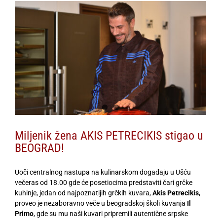
View
Larger
Image
Miljenik žena AKIS PETRECIKIS stigao u
BEOGRAD!
Uoči centralnog nastupa na kulinarskom događaju u Ušću
večeras od 18.00 gde će posetiocima predstaviti čari grčke
kuhinje, jedan od najpoznatijih grčkih kuvara,
Akis Petrecikis
,
proveo je nezaboravno veče u beogradskoj školi kuvanja
Il
Primo
, gde su mu naši kuvari pripremili autentične srpske