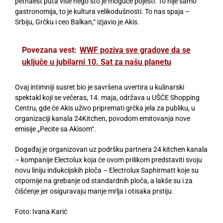
petnaest puta više nego što je moguće pojesti. To nije samo
gastronomija, to je kultura velikodušnosti. To nas spaja –
Srbiju, Grčku i ceo Balkan,“ izjavio je Akis.
Povezana vest:
WWF poziva sve gradove da se
uključe u jubilarni 10. Sat za našu planetu
Ovaj intimniji susret bio je savršena uvertira u kulinarski
spektakl koji se večeras, 14. maja, održava u UŠĆE Shopping
Centru, gde će Akis uživo pripremati grčka jela za publiku, u
organizaciji kanala 24Kitchen, povodom emitovanja nove
emisije „Pecite sa Akisom“.
Događaj je organizovan uz podršku partnera 24 kitchen kanala
– kompanije Electolux koja će ovom prilikom predstaviti svoju
novu liniju indukcijskih ploča – Electrolux Saphirmatt koje su
otpornije na grebanje od standardnih ploča, a lakše su i za
čišćenje jer osiguravaju manje mrlja i otisaka prstiju.
Foto: Ivana Karić