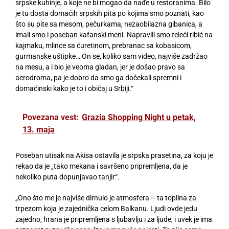
srpske kuhinje, a koje ne bi mogao da nađe u restoranima. Bilo
je tu dosta domaćih srpskih pita po kojima smo poznati, kao
što su pite sa mesom, pečurkama, nezaobilazna gibanica, a
imali smo i poseban kafanski meni. Napravili smo teleći ribić na
kajmaku, mlince sa ćuretinom, prebranac sa kobasicom,
gurmanske uštipke… On se, koliko sam video, najviše zadržao
na mesu, a i bio je veoma gladan, jer je došao pravo sa
aerodroma, pa je dobro da smo ga dočekali spremni i
domaćinski kako je to i običaj u Srbiji.“
Povezana vest:
Grazia Shopping Night u petak,
13. maja
Poseban utisak na Akisa ostavila je srpska prasetina, za koju je
rekao da je „tako mekana i savršeno pripremljena, da je
nekoliko puta dopunjavao tanjir“.
„Ono što me je najviše dirnulo je atmosfera – ta toplina za
trpezom koja je zajednička celom Balkanu. Ljudi ovde jedu
zajedno, hrana je pripremljena s ljubavlju i za ljude, i uvek je ima