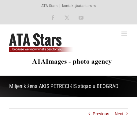
Skip
ATA Stars
|
kontakt@atastars.rs
to
content
Facebook
X
YouTube
Miljenik žena AKIS PETRECIKIS stigao u BEOGRAD!
Previous
Next