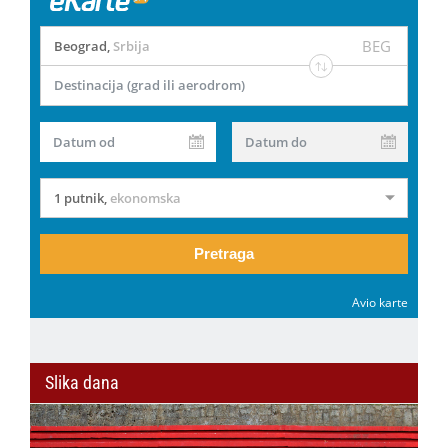
BEG
Beograd
,
Srbija
Destinacija (grad ili aerodrom)
Datum od
Datum do
1 putnik
,
ekonomska
Pretraga
Avio karte
Slika dana