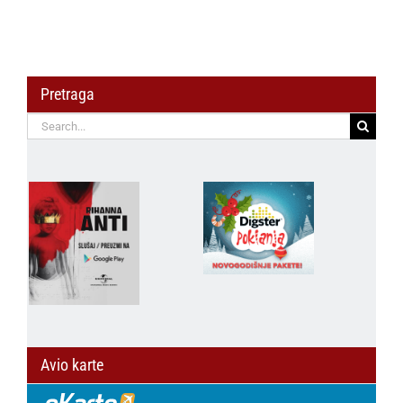
Pretraga
Search
for:
Avio karte