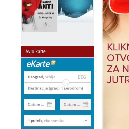
Avio karte
BEG
Beograd
,
Srbija
Destinacija (grad ili aerodrom)
Datum od
Datum do
1 putnik
,
ekonomska