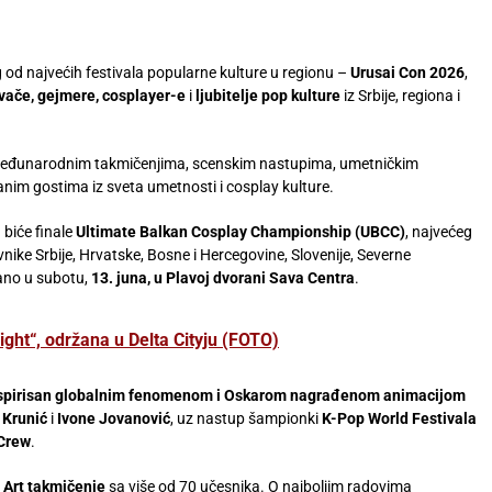
od najvećih festivala popularne kulture u regionu –
Urusai Con 2026
,
avače, gejmere, cosplayer-e
i
ljubitelje
pop
kulture
iz Srbije, regiona i
 međunarodnim takmičenjima, scenskim nastupima, umetničkim
nim gostima iz sveta umetnosti i cosplay kulture.
 biće finale
Ultimate Balkan Cosplay Championship (UBCC)
, najvećeg
ike Srbije, Hrvatske, Bosne i Hercegovine, Slovenije, Severne
žano u subotu,
13. juna, u Plavoj dvorani Sava Centra
.
ght“, održana u Delta Cityju (FOTO)
inspirisan globalnim fenomenom i Oskarom nagrađenom animacijom
 Krunić
i
Ivone Jovanović
, uz nastup šampionki
K-Pop World Festivala
Crew
.
l Art takmičenje
sa više od 70 učesnika. O najboljim radovima