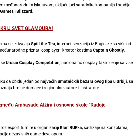
vnim međunarodnim iskustvom, uključujući saradnike kompanija i studija
t Games
i
Blizzard
.
TKRIJ SVET GLAMOURA!
ojima se izdvajaju
Spill the Tea
, internet senzacija iz Engleske sa više od
međunarodno priznati cosplayer i kreator kostima
Captain Ghostly
.
 se
Urusai Cosplay Competition
, nacionalno cosplay takmičenje sa više
liku da obiđu jedan od
najvećih umetničkih bazara ovog tipa u Srbiji
, sa
oznaju brojne domaće i regionalne autore i ilustratore.
 između Ambasade Alžira i osnovne škole "Radoje
kroz esport turnire u organizaciji
Klan RUR-a
, sadržaje na konzolama,
tacije nezavisnih game developera.