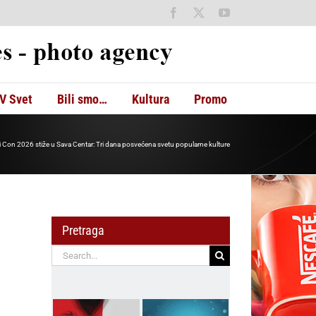
Facebook
X
YouTube
V Svet
Bili smo…
Kultura
Promo
i Con 2026 stiže u Sava Centar: Tri dana posvećena svetu popularne kulture
Pretraga
Search
for: