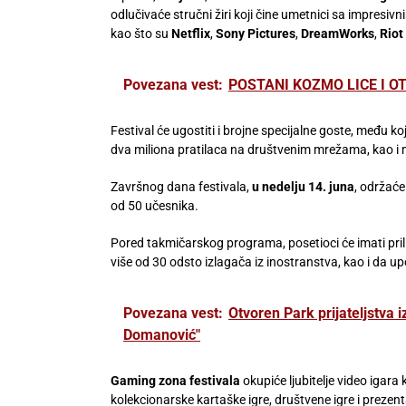
odlučivaće stručni žiri koji čine umetnici sa impresi
kao što su
Netflix
,
Sony Pictures
,
DreamWorks
,
Rio
Povezana vest:
POSTANI KOZMO LICE I O
Festival će ugostiti i brojne specijalne goste, među k
dva miliona pratilaca na društvenim mrežama, kao i 
Završnog dana festivala,
u nedelju 14. juna
, održaće
od 50 učesnika.
Pored takmičarskog programa, posetioci će imati pri
više od 30 odsto izlagača iz inostranstva, kao i da up
Povezana vest:
Otvoren Park prijateljstva
Domanović"
Gaming zona festivala
okupiće ljubitelje video igara 
kolekcionarske kartaške igre, društvene igre i prezen