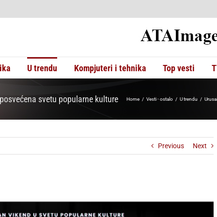
ika
U trendu
Kompjuteri i tehnika
Top vesti
T
 posvećena svetu popularne kulture
Home
Vesti - ostalo
U trendu
Urusa
Previous
Next