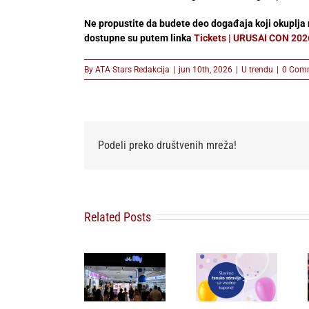
Ne propustite da budete deo događaja koji okuplja 
dostupne su putem linka
Tickets | URUSAI CON 202
By
ATA Stars Redakcija
|
jun 10th, 2026
|
U trendu
|
0 Com
Podeli preko društvenih mreža!
Lilly Drogerie
Related Posts
Lilly Drogerie
proslavile
i L’Oréal
10. online
Paris Elseve
Moj dm: pet
rođendan,
na Festivalu
dana, pet
uručile
nege kose
kupona u
automobil
predstavili
znaku
Citroën C3 i