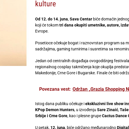
kulture
Od 12. do 14. juna
,
Sava Centar
biće domaćin jednog 
koji će tokom
tri dana okupiti umetnike, autore, izd
Evrope.
Posetioce očekuje bogat i raznovrstan program sa
sadržajima, gaming turnirima i susretima sa renomira
Jedan od centralnih događaja ovogodišnjeg festivala
regionalnog cosplay takmičenja koje okuplja predstavn
Makedonije, Crne Gore i Bugarske. Finale će biti odr
Povezana vest:
Održan „Grazia Shopping Ni
Istog dana publiku očekuje i
ekskluzivni live show 
KPop Demon Hunters
, u izvođenju
Sare Zinaić
,
Taše
Srbije i Crne Gore
, kao i plesne grupe
Cactus Dance 
U petak,
12. juna
, biće održano međunarodno
Digita