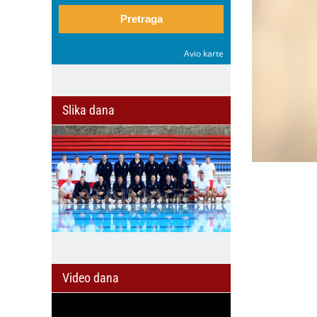
Pretraga
Avio karte
Slika dana
Video dana