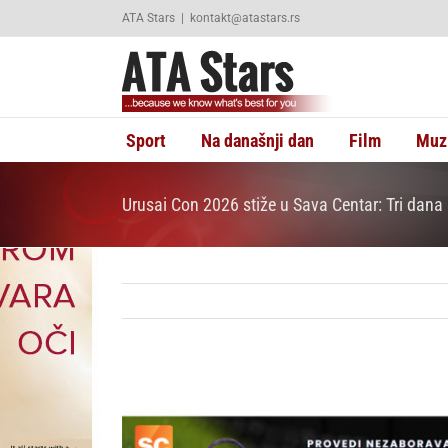
Skip
ATA Stars
|
kontakt@atastars.rs
to
content
Sport
Na današnji dan
Film
Muz
Urusai Con 2026 stiže u Sava Centar: Tri dana
View
Larger
Image