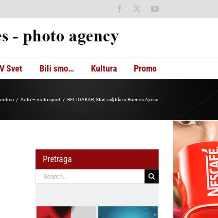
Facebook
X
YouTube
V Svet
Bili smo…
Kultura
Promo
portovi
Auto – moto sport
RELI DAKAR, Start i cilj trke u Buenos Ajresu
Pretraga
Search
for: