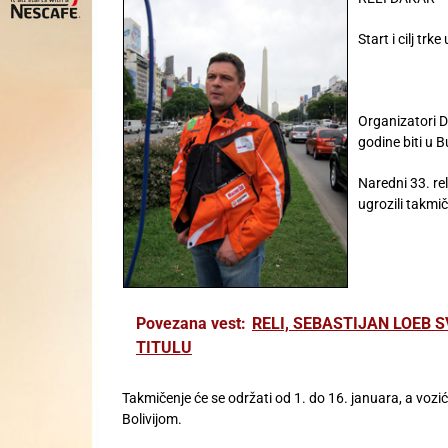
Start i cilj tr
Organizatori Da
godine biti u 
Naredni 33. rel
ugrozili takmič
Povezana vest:
RELI, SEBASTIJAN LOEB 
TITULU
Takmičenje će se održati od 1. do 16. januara, a vozić
Bolivijom.