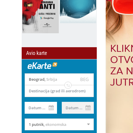
Avio karte
BEG
Beograd
,
Srbija
Destinacija (grad ili aerodrom)
Datum od
Datum do
1 putnik
,
ekonomska