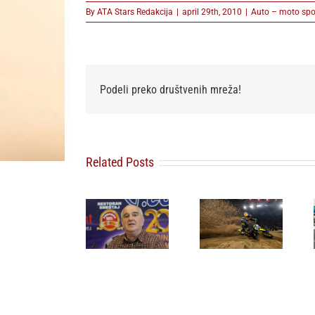
By
ATA Stars Redakcija
|
april 29th, 2010
|
Auto – moto spo
Podeli preko društvenih mreža!
Related Posts
FIM
20 godina
SuperEnduro
Andrija
PlumRace-a:
Svetsko
Kostić
Strast prema
prvenstvo u
debitovao u
automobilima
Beogradu –
Formuli 3
koja traje
Više od trke!