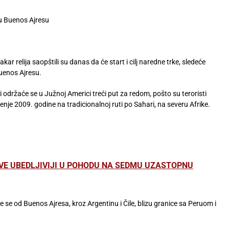
ke u Buenos Ajresu
kar relija saopštili su danas da će start i cilj naredne trke, sledeće
Buenos Ajresu.
i održaće se u Južnoj Americi treći put za redom, pošto su teroristi
enje 2009. godine na tradicionalnoj ruti po Sahari, na severu Afrike.
SVE UBEDLJIVIJI U POHODU NA SEDMU UZASTOPNU
e se od Buenos Ajresa, kroz Argentinu i Čile, blizu granice sa Peruom i