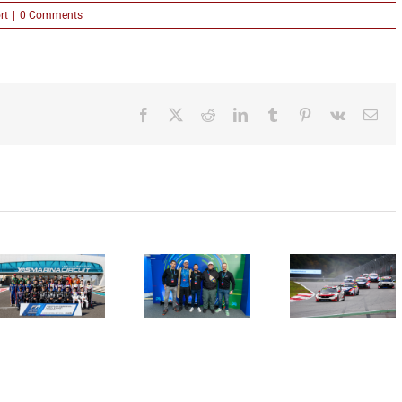
rt
|
0 Comments
Facebook
X
Reddit
LinkedIn
Tumblr
Pinterest
Vk
Ema
Sudar
Imamo
Borkovića
20 godi
novog
koštao
PlumRace
Heineken®
drugog
Strast pr
Player 0.0
mesta na trci
automobi
šampiona
u Južnoj
koja tra
Srbije
Koreji