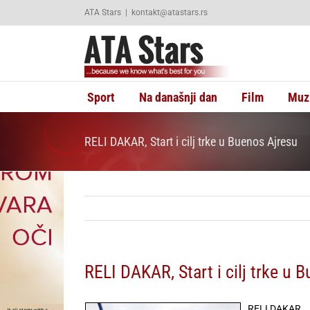
Skip
ATA Stars
|
kontakt@atastars.rs
to
content
Sport
Na današnji dan
Film
Muz
RELI DAKAR, Start i cilj trke u Buenos Ajresu
RELI DAKAR, Start i cilj trke u 
RELI DAKAR