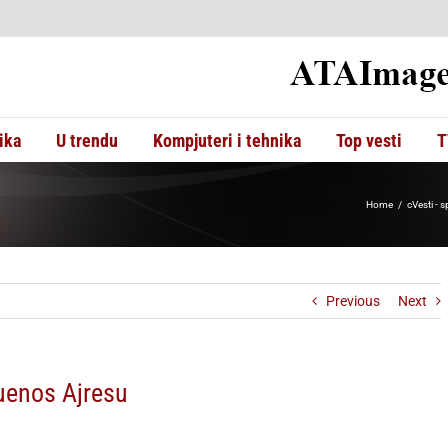
ika
U trendu
Kompjuteri i tehnika
Top vesti
T
Home
cVesti - s
Previous
Next
Buenos Ajresu