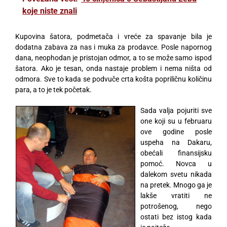
koje niste znali
Kupovina šatora, podmetača i vreće za spavanje bila je
dodatna zabava za nas i muka za prodavce. Posle napornog
dana, neophodan je pristojan odmor, a to se može samo ispod
šatora. Ako je tesan, onda nastaje problem i nema ništa od
odmora. Sve to kada se podvuče crta košta popriličnu količinu
para, a to je tek početak.
Sada valja pojuriti sve
one koji su u februaru
ove godine posle
uspeha na Dakaru,
obećali finansijsku
pomoć. Novca u
dalekom svetu nikada
na pretek. Mnogo ga je
lakše vratiti ne
potrošenog, nego
ostati bez istog kada