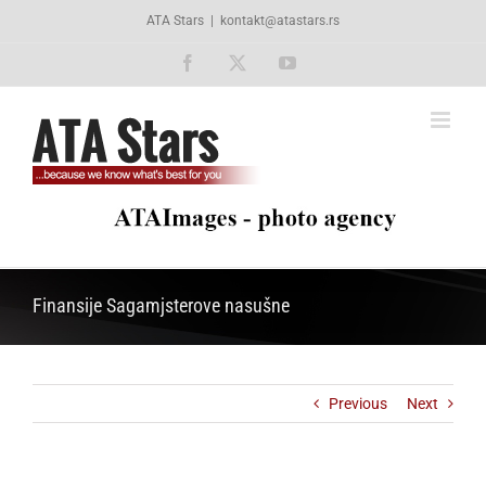
Skip
ATA Stars
|
kontakt@atastars.rs
to
content
Facebook
X
YouTube
Finansije Sagamjsterove nasušne
Previous
Next