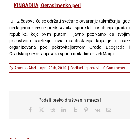
KINGADUA, Gerasimenko peti
-U 12 časova će se održati svečano otvaranje takmičenja gde
očekujemo učešće predstavnika sportskih institucija grada i
republike, koje ovim putem i javno pozivamo da svojim
prisustvom uveličaju ovu manifestaciju koja je i inače
organizovana pod pokroviteljsttvom Grada Beograda i
Gradskog sekretarijata za sport i omladinu – veli Maglić.
By
Antonio Ahel
|
april 29th, 2010
|
Borilački sportovi
|
0 Comments
Podeli preko društvenih mreža!
Facebook
X
Reddit
LinkedIn
Tumblr
Pinterest
Vk
Email