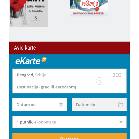
Avio karte
BEG
Beograd
,
Srbija
Destinacija (grad ili aerodrom)
Datum od
Datum do
1 putnik
,
ekonomska