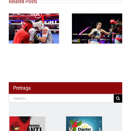
Related Posts
Sara Ćirković i
Rastko Simić
predvodinici srpske
Novi Pazar dobio
šampionske
regionalni bokserski
mladosti u boksu,
centar
Srbija osvojila devet
medalja u jednoj
nedelji
Pretraga
Search
for: