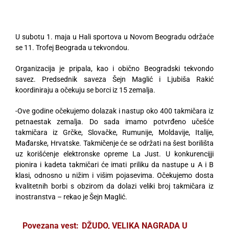
U subotu 1. maja u Hali sportova u Novom Beogradu održaće
se 11. Trofej Beograda u tekvondou.
Organizacija je pripala, kao i obično Beogradski tekvondo
savez. Predsednik saveza Šejn Maglić i Ljubiša Rakić
koordiniraju a očekuju se borci iz 15 zemalja.
-Ove godine očekujemo dolazak i nastup oko 400 takmičara iz
petnaestak zemalja. Do sada imamo potvrđeno učešće
takmičara iz Grčke, Slovačke, Rumunije, Moldavije, Italije,
Mađarske, Hrvatske. Takmičenje će se održati na šest borilišta
uz korišćenje elektronske opreme La Just. U konkurencijji
pionira i kadeta takmičari će imati priliku da nastupe u A i B
klasi, odnosno u nižim i višim pojasevima. Očekujemo dosta
kvalitetnih borbi s obzirom da dolazi veliki broj takmičara iz
inostranstva – rekao je Šejn Maglić.
Povezana vest:
DŽUDO, VELIKA NAGRADA U