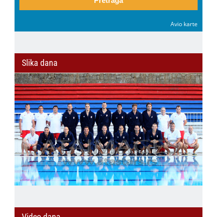
Pretraga
Avio karte
Slika dana
Video dana