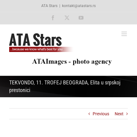
Skip
ATA Stars
|
kontakt@atastars.rs
to
content
Facebook
X
YouTube
TEKVONDO, 11. TROFEJ BEOGRADA, Elita u srpskoj
prestonici
Previous
Next