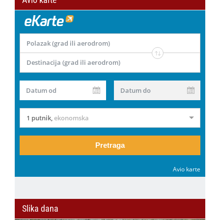
Polazak (grad ili aerodrom)
Destinacija (grad ili aerodrom)
Datum od
Datum do
1 putnik
,
ekonomska
Pretraga
Avio karte
Slika dana