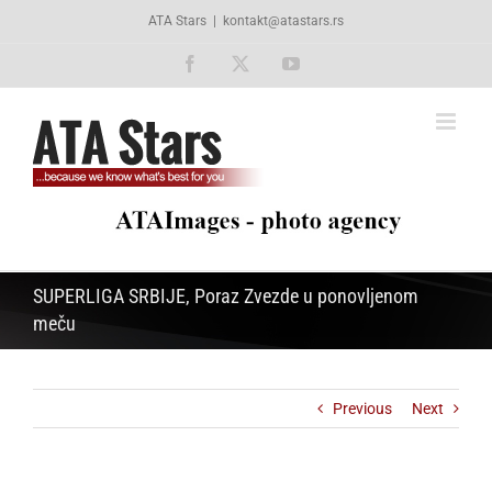
Skip
ATA Stars
|
kontakt@atastars.rs
to
content
Facebook
X
YouTube
SUPERLIGA SRBIJE, Poraz Zvezde u ponovljenom
meču
Previous
Next