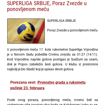
SUPERLIGA SRBIJE, Poraz Zvezde u
ponovljenom meču
SUPERLIGA SRBIJE
Poraz Zvezde u ponovljenom meču
U ponovljenom meču 17. kola rukometne Superlige Vojvodina
je u Novom Sadu pobedila Crvenu zvezdu sa 31:27 (14:11).
Kod Vojvodine, najviše golova postigao je Sudžum sa osam,
dok je Popov zabeležio šest golova. U klubu iz prestonice
najbolji je bio Sladić koji je upisao devet golova.
Povezana vest:
Prvenstvo grada u rukometu
počinje 23. februara
Posle ovog poraza, ponovljenog meča, crveno beli sa
utakmicom više zaostaju dva boda za Kolubarom i tako su se,