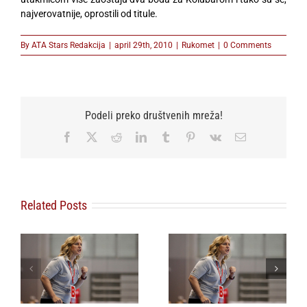
najverovatnije, oprostili od titule.
By
ATA Stars Redakcija
|
april 29th, 2010
|
Rukomet
|
0 Comments
Podeli preko društvenih mreža!
Facebook
X
Reddit
LinkedIn
Tumblr
Pinterest
Vk
Email
Related Posts
Zajedničko
Sandra Kolaković
saopštenje RK
k
novi selektor ženske
Partizan AdmiralBet
ce
rukomente
i trenera Đorđa
reprezentacije Srbije