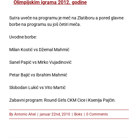
Olimpijskim igrama 2012. godine
Sutra uveče na programu je meč na Zlatiboru a pored glavne
borbe na programu su još četiri meča.
Uvodne borbe:
Milan Kostić vs Džemal Mahmić
Sanel Papić vs Mirko Vujadinović
Petar Bajić vs Ibrahim Mahmić
Slobodan Lukić vs Vito Martić
Zabavni program: Round Girls CKM Cice i Ksenija Pajčin.
By
Antonio Ahel
|
januar 22nd, 2010
|
Boks
|
0 Comments