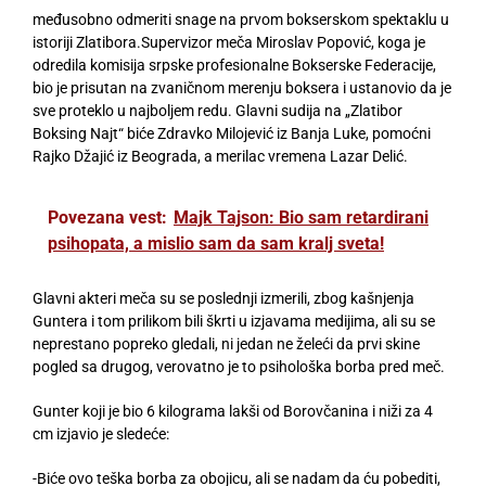
međusobno odmeriti snage na prvom bokserskom spektaklu u
istoriji Zlatibora.Supervizor meča Miroslav Popović, koga je
odredila komisija srpske profesionalne Bokserske Federacije,
bio je prisutan na zvaničnom merenju boksera i ustanovio da je
sve proteklo u najboljem redu. Glavni sudija na „Zlatibor
Boksing Najt“ biće Zdravko Milojević iz Banja Luke, pomoćni
Rajko Džajić iz Beograda, a merilac vremena Lazar Delić.
Povezana vest:
Majk Tajson: Bio sam retardirani
psihopata, a mislio sam da sam kralj sveta!
Glavni akteri meča su se poslednji izmerili, zbog kašnjenja
Guntera i tom prilikom bili škrti u izjavama medijima, ali su se
neprestano popreko gledali, ni jedan ne želeći da prvi skine
pogled sa drugog, verovatno je to psihološka borba pred meč.
Gunter koji je bio 6 kilograma lakši od Borovčanina i niži za 4
cm izjavio je sledeće:
-Biće ovo teška borba za obojicu, ali se nadam da ću pobediti,