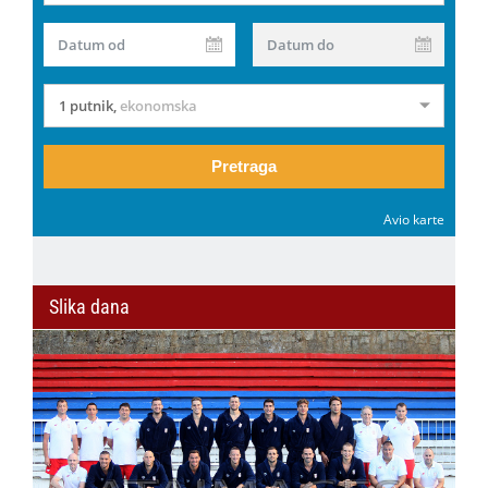
Datum od
Datum do
1 putnik
,
ekonomska
Pretraga
Avio karte
Slika dana