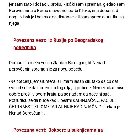
jer sam zato i došao u Srbiju. Fizički sam spreman, gledao sam
Borovčanina u Bernu u uvodnoj borbi Kličku, ima dobar rad
nogu, visok je i boksuje sa distance, ali sam spremio taktiku za
njega.
Povezana vest:
Iz Rusije po Beogradskog
pobednika
Domaćin u meču večeri Zlatibor Boxing night Nenad
Borovčanin spreman je za novu pobedu.
-Ne potcenjujem Guntera, ali imam jasan cilj, tako da ću dati
sve od sebe da dođem do tog cilja, tj.pobede. Nemci nikad nisu
dobro prošli u ovom kraju, pa se nadam da neće ni sad.
Potrudiću se da bude kao u pesmi KADINJAČA „…PAO JE I
ČETRNAESTI KILOMETAR AL NIJE KADINJAČA…“ – rekao je
Nenad Borovčanin.
Povezana vest:
Boksere u suknjicama na