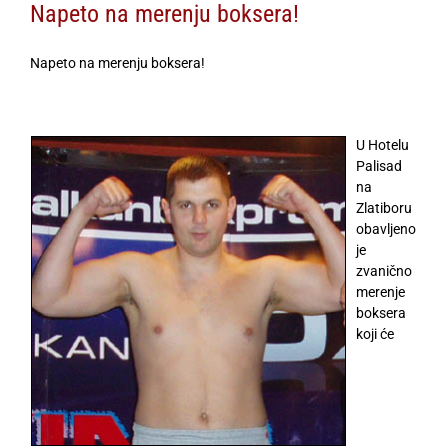
Napeto na merenju boksera!
Napeto na merenju boksera!
U Hotelu
Palisad
na
Zlatiboru
obavljeno
je
zvanično
merenje
boksera
koji će