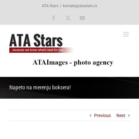
Skip
ATA Stars
|
kontakt@atastars.rs
to
content
Facebook
X
YouTube
Napeto na merenju boksera!
Previous
Next