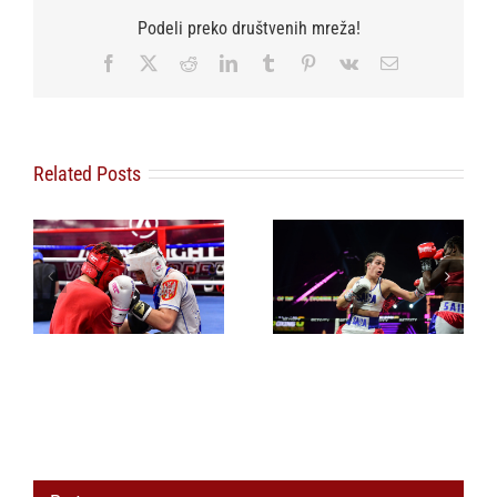
Podeli preko društvenih mreža!
Facebook
X
Reddit
LinkedIn
Tumblr
Pinterest
Vk
Email
Related Posts
Sara Ćirković i
Rastko Simić
predvodinici srpske
Novi Pazar dobio
šampionske
regionalni bokserski
mladosti u boksu,
centar
Srbija osvojila devet
medalja u jednoj
nedelji