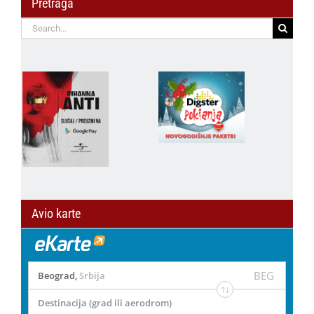
Pretraga
Search
for:
Avio karte
BEG
Beograd
,
Srbija
Destinacija (grad ili aerodrom)