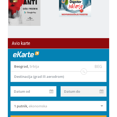
Avio karte
BEG
Beograd
,
Srbija
Destinacija (grad ili aerodrom)
Datum od
Datum do
1 putnik
,
ekonomska