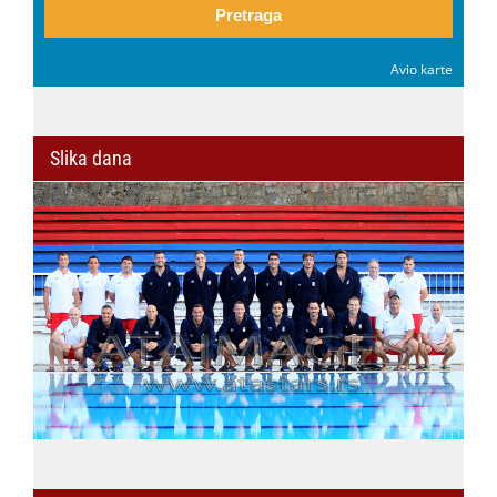
Pretraga
Avio karte
Slika dana