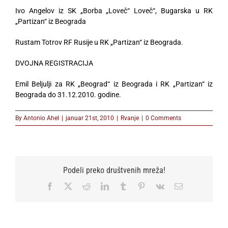
Ivo Angelov iz SK „Borba „Loveč“ Loveč“, Bugarska u RK
„Partizan“ iz Beograda
Rustam Totrov RF Rusije u RK „Partizan“ iz Beograda.
DVOJNA REGISTRACIJA
Emil Beljulji za RK „Beograd“ iz Beograda i RK „Partizan“ iz
Beograda do 31.12.2010. godine.
By
Antonio Ahel
|
januar 21st, 2010
|
Rvanje
|
0 Comments
Podeli preko društvenih mreža!
Facebook
X
Reddit
LinkedIn
Tumblr
Pinterest
Vk
Email