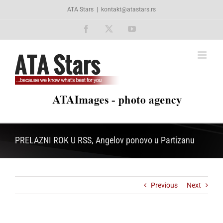
Skip
ATA Stars
|
kontakt@atastars.rs
to
content
Facebook
X
YouTube
PRELAZNI ROK U RSS, Angelov ponovo u Partizanu
Previous
Next