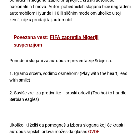
nacionalnih timova. Autori pobedničkih slogana biće nagrađeni
automobilom Hyundai i10 ili sličnim modelom ukoliko u toj
zemlji nije u prodaji taj automobil.
Povezana vest:
FIFA zapretila Nigeriji
suspenzijom
Ponuđeni slogani za autobus reprezentacije Srbije su:
1. Igramo srcem, vodimo osmehom! (Play with the heart, lead
with smile)
2. Suviše vreli za protivnike – srpski orlovi! (Too hot to handle –
Serbian eagles)
Ukoliko i ti želiš da pomogneš u izboru slogana koji će krasiti
autobus srpskih orlova možeš da glasaš
OVDE
!