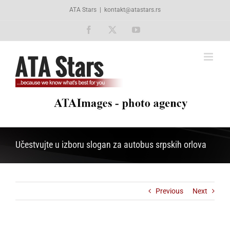
Skip
ATA Stars
|
kontakt@atastars.rs
to
content
Facebook
X
YouTube
Učestvujte u izboru slogan za autobus srpskih orlova
Previous
Next