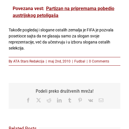
Povezana vest:
Partizan na pripremama pobedio
austrijskog petoligaša
Takođe pogledaj i slogane ostalih zemalja je FIFA je pozvala
posetioce sajta da ne glasaju samo za slogan svoje
reprezentacije, već da učestvuju i u izboru slogana ostalih
selekcija.
By
ATA Stars Redakcija
|
maj 2nd, 2010
|
Fudbal
|
0 Comments
Podeli preko društvenih mreža!
Facebook
X
Reddit
LinkedIn
Tumblr
Pinterest
Vk
Email
Related Posts