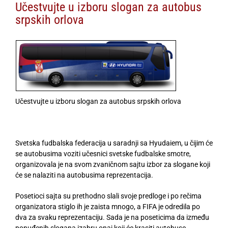
Učestvujte u izboru slogan za autobus
srpskih orlova
Učestvujte u izboru slogan za autobus srpskih orlova
Svetska fudbalska federacija u saradnji sa Hyudaiem, u čijim će
se autobusima voziti učesnici svetske fudbalske smotre,
organizovala je na svom zvaničnom sajtu izbor za slogane koji
će se nalaziti na autobusima reprezentacija.
Posetioci sajta su prethodno slali svoje predloge i po rečima
organizatora stiglo ih je zaista mnogo, a FIFA je odredila po
dva za svaku reprezentaciju. Sada je na poseticima da između
ponuđenih slogana izabru onaj koji će krasiti autobuse