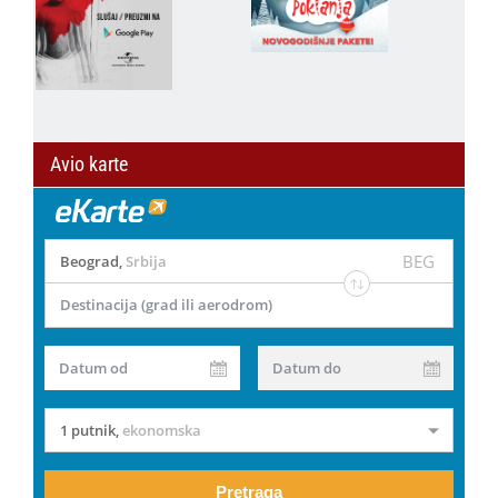
Avio karte
BEG
Beograd
,
Srbija
Destinacija (grad ili aerodrom)
Datum od
Datum do
1 putnik
,
ekonomska
Pretraga